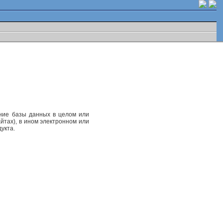
ание базы данных в целом или
йтах), в ином электронном или
укта.