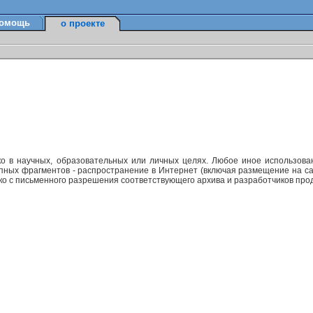
омощь
о проекте
ко в научных, образовательных или личных целях. Любое иное использов
упных фрагментов - распространение в Интернет (включая размещение на са
ько с письменного разрешения соответствующего архива и разработчиков прод