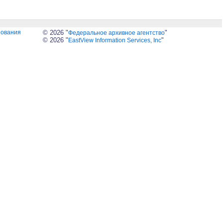
зования
© 2026 "
"
Федеральное архивное агентство
© 2026 "
"
EastView Information Services, Inc