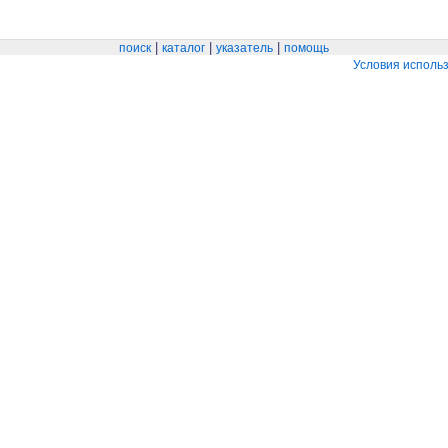
|
|
|
поиск
каталог
указатель
помощь
Условия исполь