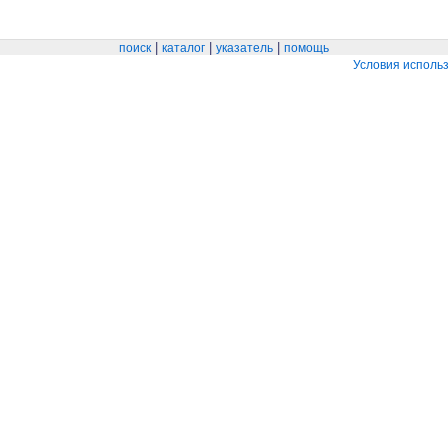
|
|
|
поиск
каталог
указатель
помощь
Условия исполь