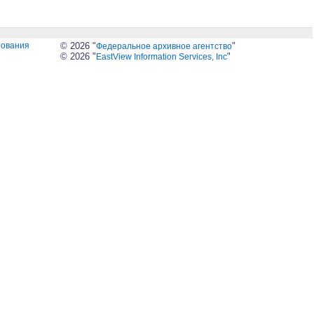
зования
© 2026 "
"
Федеральное архивное агентство
© 2026 "
"
EastView Information Services, Inc