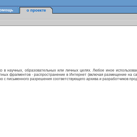
омощь
о проекте
ко в научных, образовательных или личных целях. Любое иное использов
упных фрагментов - распространение в Интернет (включая размещение на са
ько с письменного разрешения соответствующего архива и разработчиков прод