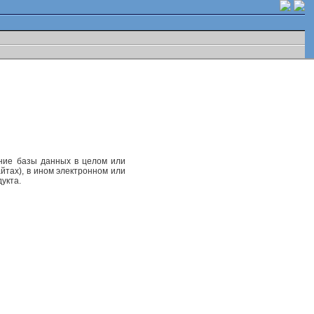
ание базы данных в целом или
йтах), в ином электронном или
укта.