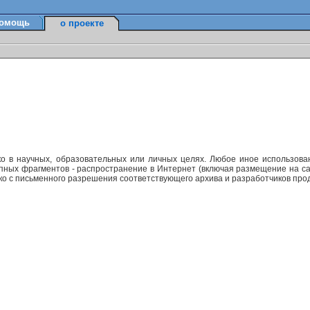
омощь
о проекте
ко в научных, образовательных или личных целях. Любое иное использов
упных фрагментов - распространение в Интернет (включая размещение на са
ько с письменного разрешения соответствующего архива и разработчиков прод