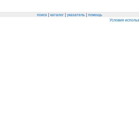
|
|
|
поиск
каталог
указатель
помощь
Условия исполь