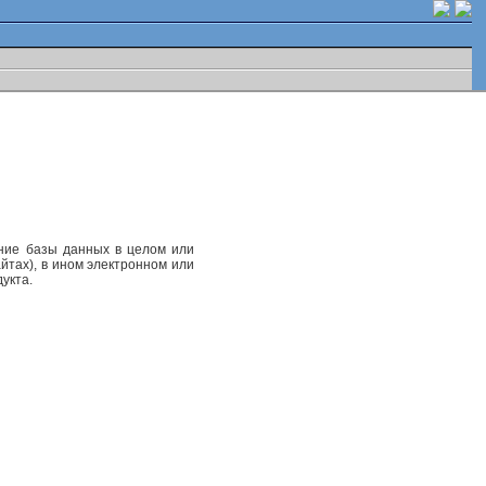
ание базы данных в целом или
йтах), в ином электронном или
укта.