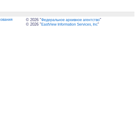
зования
© 2026 "
"
Федеральное архивное агентство
© 2026 "
"
EastView Information Services, Inc