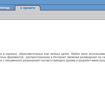
омощь
о проекте
ко в научных, образовательных или личных целях. Любое иное использов
упных фрагментов - распространение в Интернет (включая размещение на са
ько с письменного разрешения соответствующего архива и разработчиков прод