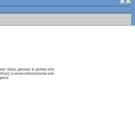
ание базы данных в целом или
йтах), в ином электронном или
укта.