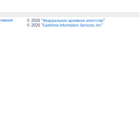
зования
© 2026 "
"
Федеральное архивное агентство
© 2026 "
"
EastView Information Services, Inc