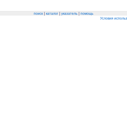
|
|
|
поиск
каталог
указатель
помощь
Условия исполь