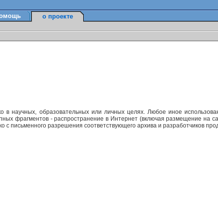
омощь
о проекте
ко в научных, образовательных или личных целях. Любое иное использов
упных фрагментов - распространение в Интернет (включая размещение на са
ько с письменного разрешения соответствующего архива и разработчиков прод