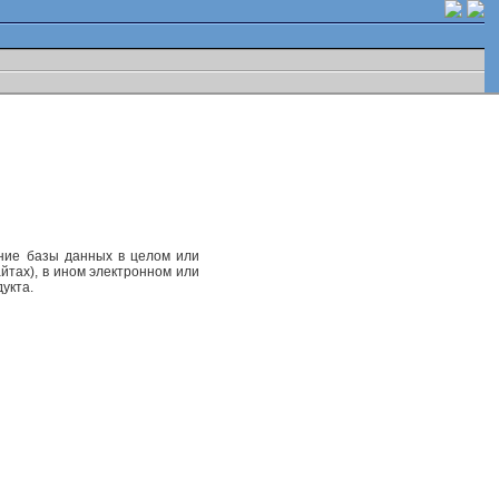
ание базы данных в целом или
йтах), в ином электронном или
укта.