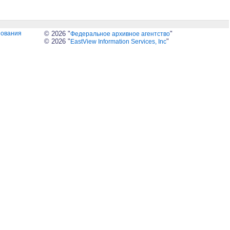
зования
© 2026 "
"
Федеральное архивное агентство
© 2026 "
"
EastView Information Services, Inc