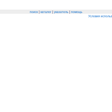
|
|
|
поиск
каталог
указатель
помощь
Условия исполь