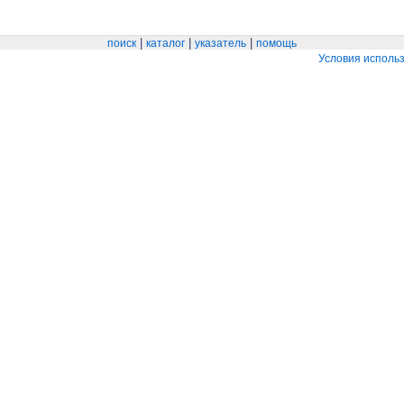
|
|
|
поиск
каталог
указатель
помощь
Условия исполь