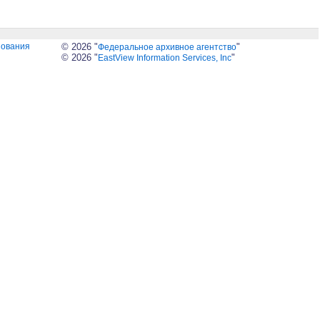
зования
© 2026 "
"
Федеральное архивное агентство
© 2026 "
"
EastView Information Services, Inc