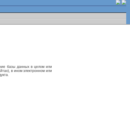
ание базы данных в целом или
йтах), в ином электронном или
укта.