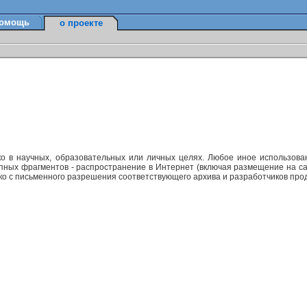
омощь
о проекте
ко в научных, образовательных или личных целях. Любое иное использов
упных фрагментов - распространение в Интернет (включая размещение на са
ько с письменного разрешения соответствующего архива и разработчиков прод