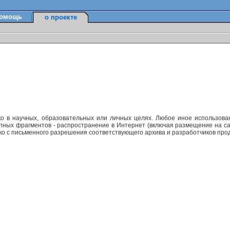
омощь
о проекте
ко в научных, образовательных или личных целях. Любое иное использов
упных фрагментов - распространение в Интернет (включая размещение на са
ько с письменного разрешения соответствующего архива и разработчиков прод