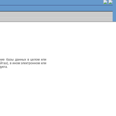
ание базы данных в целом или
йтах), в ином электронном или
укта.