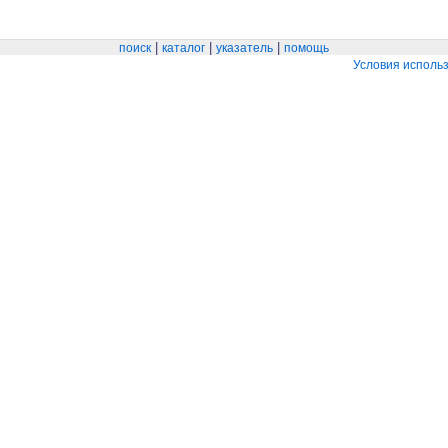
|
|
|
поиск
каталог
указатель
помощь
Условия исполь