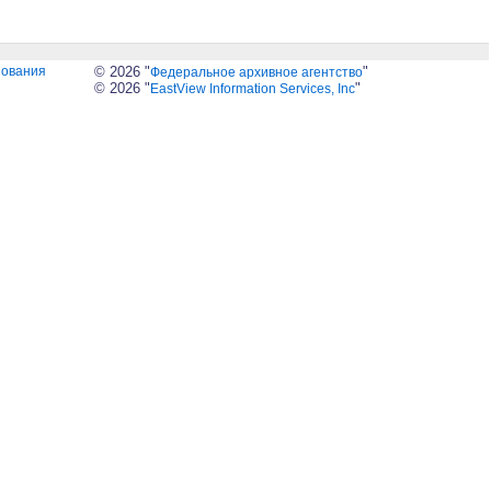
зования
© 2026 "
"
Федеральное архивное агентство
© 2026 "
"
EastView Information Services, Inc