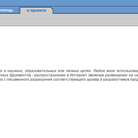
омощь
о проекте
ко в научных, образовательных или личных целях. Любое иное использов
упных фрагментов - распространение в Интернет (включая размещение на са
ько с письменного разрешения соответствующего архива и разработчиков прод