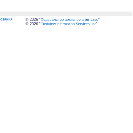
зования
© 2026 "
"
Федеральное архивное агентство
© 2026 "
"
EastView Information Services, Inc