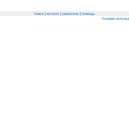
|
|
|
поиск
каталог
указатель
помощь
Условия исполь