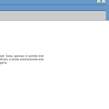
ание базы данных в целом или
йтах), в ином электронном или
укта.