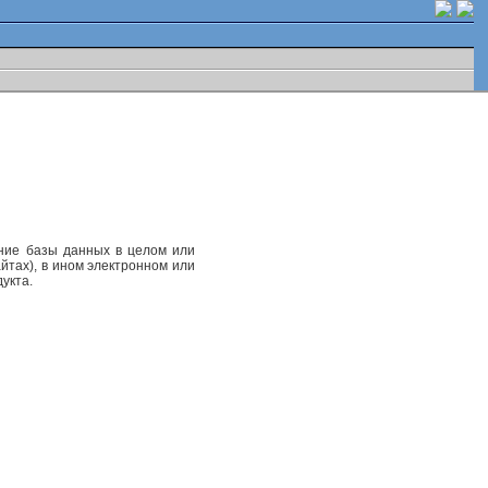
ание базы данных в целом или
йтах), в ином электронном или
укта.