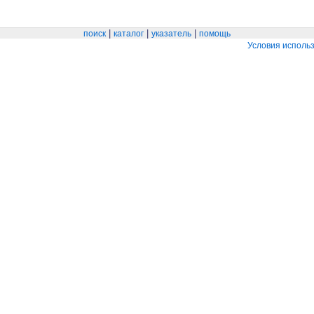
|
|
|
поиск
каталог
указатель
помощь
Условия исполь