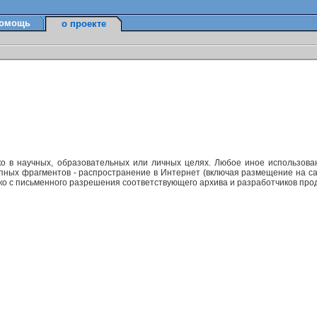
омощь
о проекте
ко в научных, образовательных или личных целях. Любое иное использов
упных фрагментов - распространение в Интернет (включая размещение на са
ько с письменного разрешения соответствующего архива и разработчиков прод