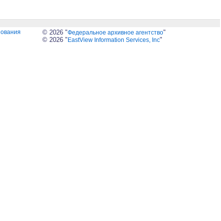
зования
© 2026 "
"
Федеральное архивное агентство
© 2026 "
"
EastView Information Services, Inc