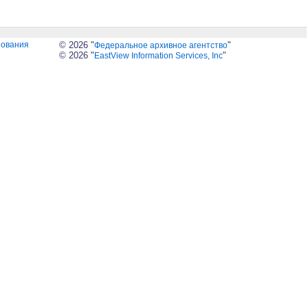
зования
© 2026 "
"
Федеральное архивное агентство
© 2026 "
"
EastView Information Services, Inc