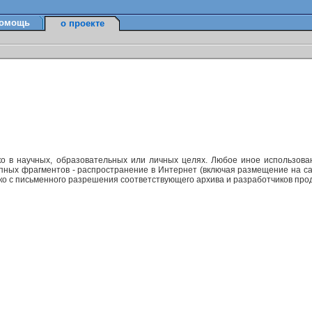
омощь
о проекте
ко в научных, образовательных или личных целях. Любое иное использов
упных фрагментов - распространение в Интернет (включая размещение на са
ько с письменного разрешения соответствующего архива и разработчиков прод