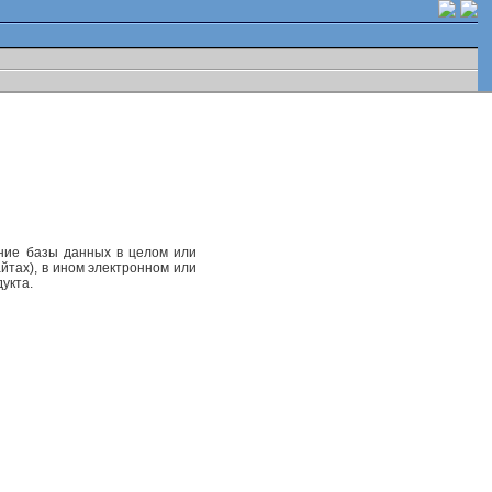
ание базы данных в целом или
йтах), в ином электронном или
укта.