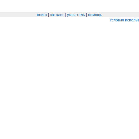
|
|
|
поиск
каталог
указатель
помощь
Условия исполь