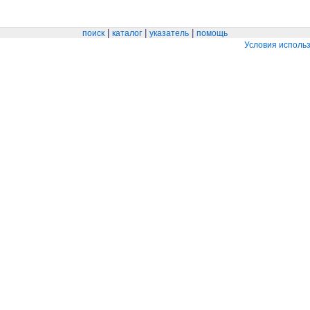
|
|
|
поиск
каталог
указатель
помощь
Условия исполь