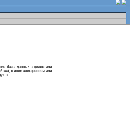
ание базы данных в целом или
йтах), в ином электронном или
укта.