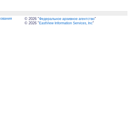
зования
© 2026 "
"
Федеральное архивное агентство
© 2026 "
"
EastView Information Services, Inc