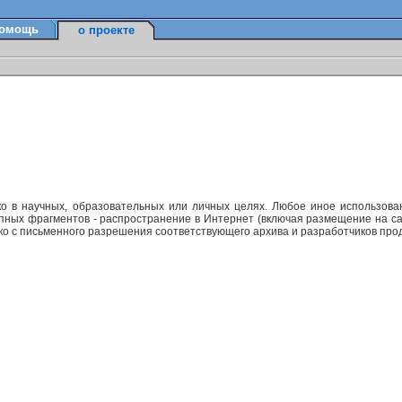
омощь
о проекте
ко в научных, образовательных или личных целях. Любое иное использов
упных фрагментов - распространение в Интернет (включая размещение на са
ько с письменного разрешения соответствующего архива и разработчиков прод