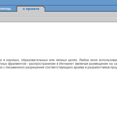
омощь
о проекте
ко в научных, образовательных или личных целях. Любое иное использов
упных фрагментов - распространение в Интернет (включая размещение на са
ько с письменного разрешения соответствующего архива и разработчиков прод