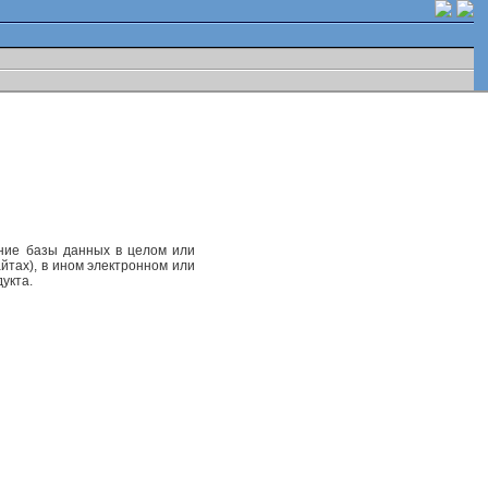
ание базы данных в целом или
йтах), в ином электронном или
укта.