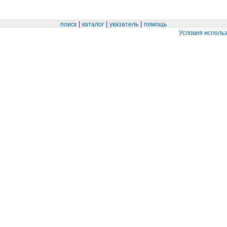
|
|
|
поиск
каталог
указатель
помощь
Условия исполь