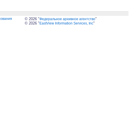
зования
© 2026 "
"
Федеральное архивное агентство
© 2026 "
"
EastView Information Services, Inc