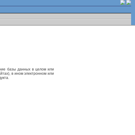
ание базы данных в целом или
йтах), в ином электронном или
укта.