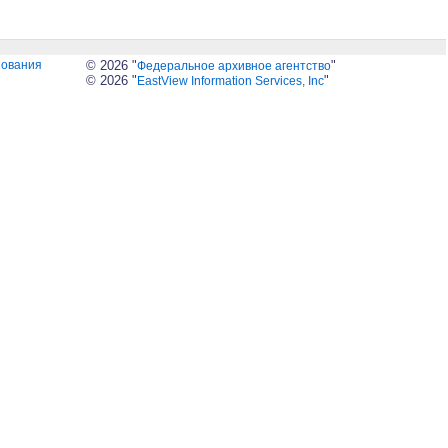
зования
© 2026 "
"
Федеральное архивное агентство
© 2026 "
"
EastView Information Services, Inc