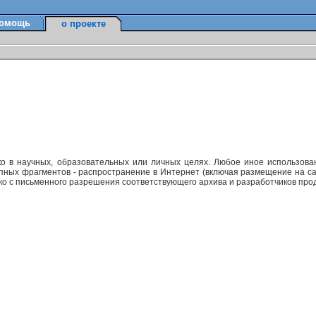
омощь
о проекте
ко в научных, образовательных или личных целях. Любое иное использов
упных фрагментов - распространение в Интернет (включая размещение на са
ько с письменного разрешения соответствующего архива и разработчиков прод