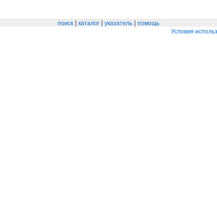
|
|
|
поиск
каталог
указатель
помощь
Условия исполь