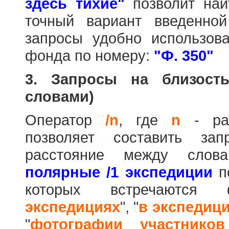
здесь тихие"
позволит най
точный вариант введенно
запросы удобно использова
фонда по номеру:
"Ф. 350"
3. Запросы на близост
словами)
Оператор
/n
, где
n
- рас
позволяет составить за
расстояние между слов
полярные /1 экспедиции
по
которых встречаются
экспедициях
", "
в экспедиц
"
фотографии участников