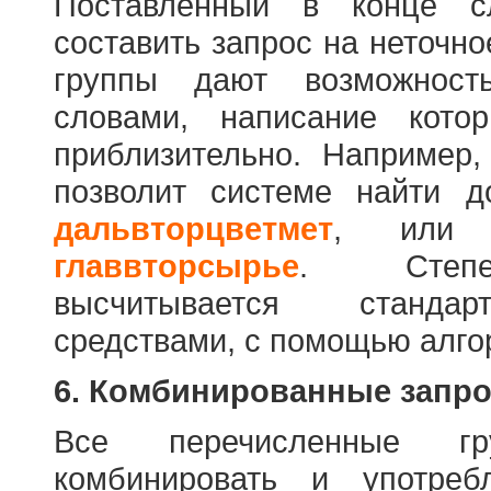
Поставленный в конце с
составить запрос на неточн
группы дают возможност
словами, написание кото
приблизительно. Например
позволит системе найти 
дальвторцветмет
, ил
главвторсырье
. Степен
высчитывается стандар
средствами, с помощью алго
6. Комбинированные запр
Все перечисленные г
комбинировать и употре