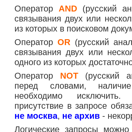
Оператор
AND
(русский а
связывания двух или нескол
из которых в поисковом доку
Оператор
OR
(русский ана
связывания двух или неско
одного из которых достаточно
Оператор
NOT
(русский 
перед словами, наличи
необходимо исключить
присутствие в запросе обяз
не москва
,
не архив
- некор
Логические запросы можно