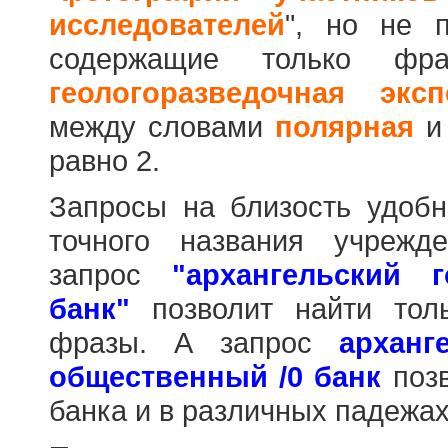
исследователей
", но не п
содержащие только фр
геологоразведочная эксп
между словами
полярная
равно 2.
Запросы на близость удобн
точного названия учрежд
запрос
"архангельский 
банк"
позволит найти тол
фразы. А запрос
арханг
общественный /0 банк
позв
банка и в различных падежах