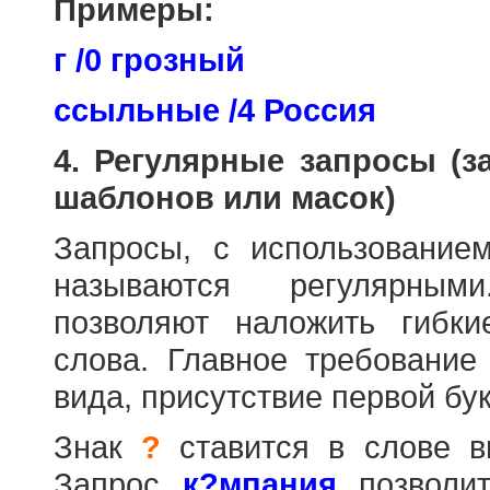
Примеры:
г /0 грозный
ссыльные /4 Россия
4. Регулярные запросы (
шаблонов или масок)
Запросы, с использовани
называются регулярным
позволяют наложить гибк
слова. Главное требование
вида, присутствие первой бук
Знак
?
ставится в слове в
Запрос
к?мпания
позволит