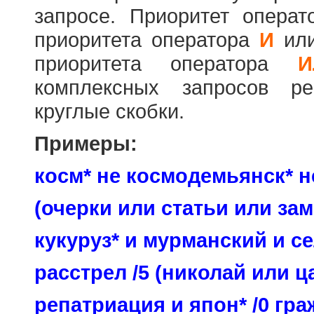
запросе. Приоритет опера
приоритета оператора
И
ил
приоритета оператора
И
комплексных запросов ре
круглые скобки.
Примеры:
косм* не космодемьянск* н
(очерки или статьи или зам
кукуруз* и мурманский и се
расстрел /5 (николай или ц
репатриация и япон* /0 гр