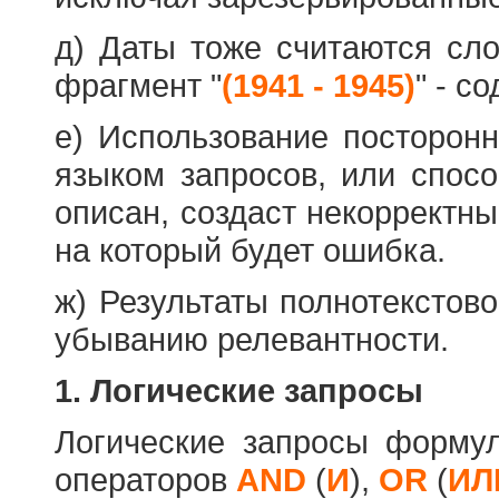
д) Даты тоже считаются сл
фрагмент "
(1941 - 1945)
" - с
е) Использование посторон
языком запросов, или спос
описан, создаст некорректны
на который будет ошибка.
ж) Результаты полнотекстов
убыванию релевантности.
1. Логические запросы
Логические запросы форму
операторов
AND
(
И
),
OR
(
ИЛ