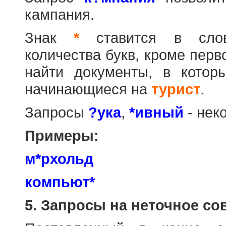
кампания.
Знак
*
ставится в слов
количества букв, кроме перв
найти документы, в котор
начинающиеся на
турист
.
Запросы
?ука
,
*ивный
- нек
Примеры:
м*рхольд
компьют*
5. Запросы на неточное со