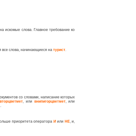
на искомые слова. Главное требование ко
я все слова, начинающиеся на
турист
.
окументов со словами, написание которых
вторцветмет
, или
внипигорцветмет
, или
.
 больше приоритета оператора
И
или
НЕ
, и,