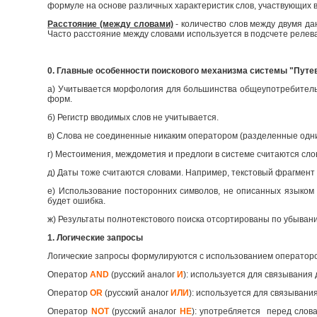
формуле на основе различных характеристик слов, участвующих в
Расстояние (между словами)
- количество слов между двумя д
Часто расстояние между словами используется в подсчете релев
0. Главные особенности поискового механизма системы "Путе
а) Учитывается морфология для большинства общеупотребительны
форм.
б) Регистр вводимых слов не учитывается.
в) Слова не соединенные никаким оператором (разделенные одн
г) Местоимения, междометия и предлоги в системе считаются сло
д) Даты тоже считаются словами. Например, текстовый фрагмент 
е) Использование посторонних символов, не описанных языком 
будет ошибка.
ж) Результаты полнотекстового поиска отсортированы по убыван
1. Логические запросы
Логические запросы формулируются с использованием оператор
Оператор
AND
(русский аналог
И
): используется для связывания 
Оператор
OR
(русский аналог
ИЛИ
): используется для связывания
Оператор
NOT
(русский аналог
НЕ
): употребляется перед слов