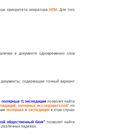
ше приоритета оператора
ИЛИ
. Для того
наличие в документе одновременно слов
 документы, содержащие точный вариант
с
полярные /1 экспедиции
позволит найти
спедиций, полярных исследователей
", но
вами
полярная
и
экспедиция
в этом случае
кой общественный банк"
позволит найти
в различных падежах.