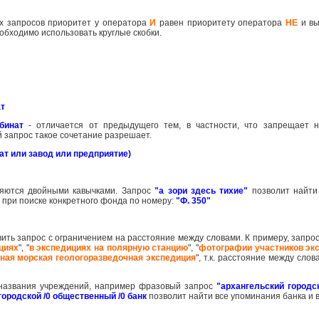
их запросов приоритет у оператора
И
равен приоритету оператора
НЕ
и вы
обходимо использовать круглые скобки.
ат
бинат
- отличается от предыдущего тем, в частности, что запрещает 
ий запрос такое сочетание разрешает.
т или завод или предприятие)
яются двойными кавычками. Запрос
"а зори здесь тихие"
позволит найти
при поиске конкретного фонда по номеру:
"Ф. 350"
вить запрос с ограничением на расстояние между словами. К примеру, запро
циях
", "
в экспедициях на полярную станцию
", "
фотографии участников эк
ная морская геологоразведочная экспедиция
", т.к. расстояние между сло
о названия учреждений, например фразовый запрос
"архангельский городс
городской /0 общественный /0 банк
позволит найти все упоминания банка и 