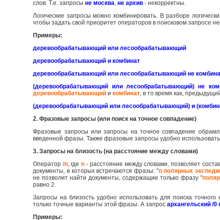
слов. Т.е. запросы
не москва
,
не архив
- некорректны.
Логические запросы можно комбинировать. В разборе логическ
чтобы задать свой приоритет операторов в поисковом запросе не
Примеры:
деревообрабатывающий или лесообрабатывающий
деревообрабатывающий и комбинат
деревообрабатывающий или лесообрабатывающий не комбин
(деревообрабатывающий или лесообрабатывающий) не ком
деревообрабатывающий
и
комбинат
, в то время как, предыдущ
(деревообрабатывающий или лесообрабатывающий) и (комбина
2. Фразовые запросы (или поиск на точное совпадение)
Фразовые запросы или запросы на точное совпадение обрамл
введенной фразы. Также фразовые запросы удобно использовать 
3. Запросы на близость (на расстояние между словами)
Оператор
/n
, где
n
- расстояние между словами, позволяет соста
документы, в которых встречаются фразы: "
о полярных экспеди
не позволит найти документы, содержащие только фразу "
поляр
равно 2.
Запросы на близость удобно использовать для поиска точног
только точные варианты этой фразы. А запрос
архангельский /0 
Примеры: