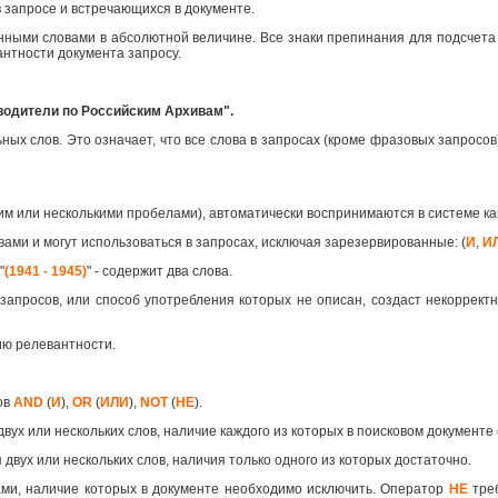
 запросе и встречающихся в документе.
анными словами в абсолютной величине. Все знаки препинания для подсчета
антности документа запросу.
водители по Российским Архивам".
х слов. Это означает, что все слова в запросах (кроме фразовых запросов)
им или несколькими пробелами), автоматически воспринимаются в системе 
вами и могут использоваться в запросах, исключая зарезервированные: (
И
,
И
"
(1941 - 1945)
" - содержит два слова.
запросов, или способ употребления которых не описан, создаст некорректн
ию релевантности.
ов
AND
(
И
),
OR
(
ИЛИ
),
NOT
(
НЕ
).
двух или нескольких слов, наличие каждого из которых в поисковом документе
 двух или нескольких слов, наличия только одного из которых достаточно.
ами, наличие которых в документе необходимо исключить. Оператор
НЕ
треб