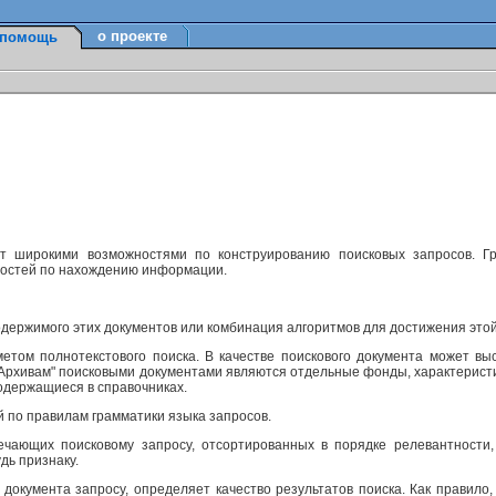
о проекте
помощь
ет широкими возможностями по конструированию поисковых запросов. Г
ностей по нахождению информации.
одержимого этих документов или комбинация алгоритмов для достижения этой
етом полнотекстового поиска. В качестве поискового документа может вы
м Архивам" поисковыми документами являются отдельные фонды, характерист
одержащиеся в справочниках.
й по правилам грамматики языка запросов.
ечающих поисковому запросу, отсортированных в порядке релевантности,
дь признаку.
 документа запросу, определяет качество результатов поиска. Как правило