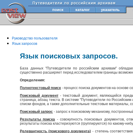
поиск
каталог
указатель
Руководство пользователя
Язык запросов
Язык поисковых запросов.
База данных "Путеводители по российским архивам" облада
существенно расширяет перед исследователем границы возмож
Определения:
Полнотекстовый поиск
- процесс поиска документов на основе с
Поисковый документ
- текстовый документ, являющийся предм
страница, абзац текста. В системе "Путеводители по Российски
списки фондов, а также дополнительные текстовые материалы, с
Поисковый запрос
- запрос к поисковому механизму, построенны
Результаты поиска
- совокупность поисковых документов, отв
результаты поиска кластеризуются (группируются) по какому-нибу
Релевантность (поискового документа)
- степень соответствия