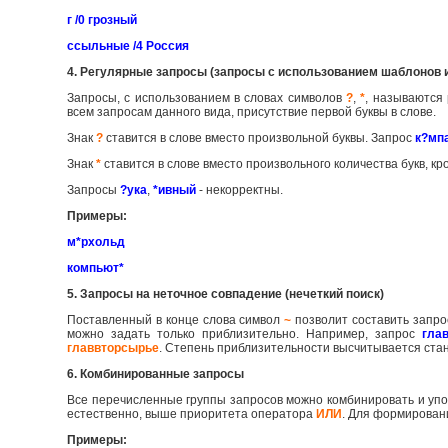
г /0 грозный
ссыльные /4 Россия
4. Регулярные запросы (запросы с использованием шаблонов 
Запросы, с использованием в словах символов
?
,
*
, называются
всем запросам данного вида, присутствие первой буквы в слове.
Знак
?
ставится в слове вместо произвольной буквы. Запрос
к?мп
Знак
*
ставится в слове вместо произвольного количества букв, к
Запросы
?ука
,
*ивный
- некорректны.
Примеры:
м*рхольд
компьют*
5. Запросы на неточное совпадение (нечеткий поиск)
Поставленный в конце слова символ
~
позволит составить запро
можно задать только приблизительно. Например, запрос
гла
главвторсырье
. Степень приблизительности высчитывается ст
6. Комбинированные запросы
Все перечисленные группы запросов можно комбинировать и упо
естественно, выше приоритета оператора
ИЛИ
. Для формирован
Примеры: