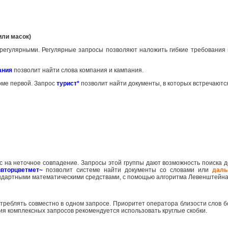
или масок)
 регулярными. Регулярные запросы позволяют наложить гибкие требования 
ания
позволит найти слова компания и кампания.
роме первой. Запрос
турист*
позволит найти документы, в которых встречаютс
с на неточное совпадение. Запросы этой группы дают возможность поиска д
ввторцветмет~
позволит системе найти документы со словами или
даль
андартными математическими средствами, с помощью алгоритма Левенштейна
треблять совместно в одном запросе. Приоритет оператора близости слов
ия комплексных запросов рекомендуется использовать круглые скобки.