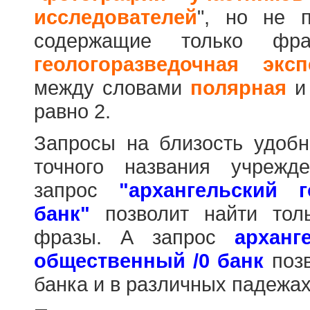
исследователей
", но не п
содержащие только фр
геологоразведочная эксп
между словами
полярная
равно 2.
Запросы на близость удобн
точного названия учрежд
запрос
"архангельский 
банк"
позволит найти тол
фразы. А запрос
арханг
общественный /0 банк
позв
банка и в различных падежах