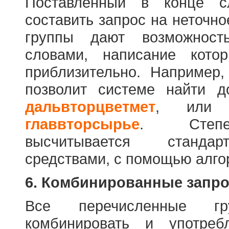
Поставленный в конце с
составить запрос на неточн
группы дают возможност
словами, написание кото
приблизительно. Например
позволит системе найти 
дальвторцветмет
, ил
главвторсырье
. Степен
высчитывается стандар
средствами, с помощью алго
6. Комбинированные запр
Все перечисленные г
комбинировать и употре