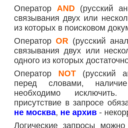
Оператор
AND
(русский а
связывания двух или нескол
из которых в поисковом доку
Оператор
OR
(русский ана
связывания двух или неско
одного из которых достаточно
Оператор
NOT
(русский 
перед словами, наличи
необходимо исключить
присутствие в запросе обяз
не москва
,
не архив
- некор
Логические запросы можно