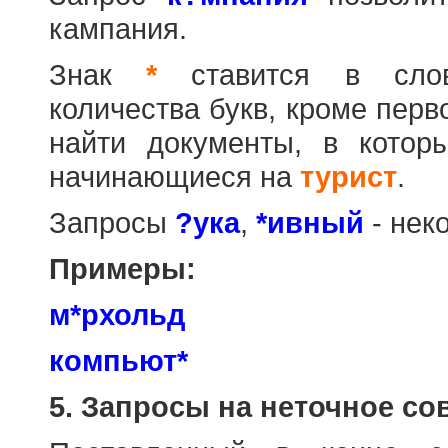
кампания.
Знак
*
ставится в слов
количества букв, кроме перв
найти документы, в котор
начинающиеся на
турист
.
Запросы
?ука
,
*ивный
- нек
Примеры:
м*рхольд
компьют*
5. Запросы на неточное со