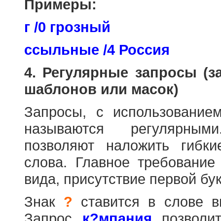
Примеры:
г /0 грозный
ссыльные /4 Россия
4. Регулярные запросы (
шаблонов или масок)
Запросы, с использовани
называются регулярным
позволяют наложить гибк
слова. Главное требование
вида, присутствие первой бук
Знак
?
ставится в слове в
Запрос
к?мпания
позволит