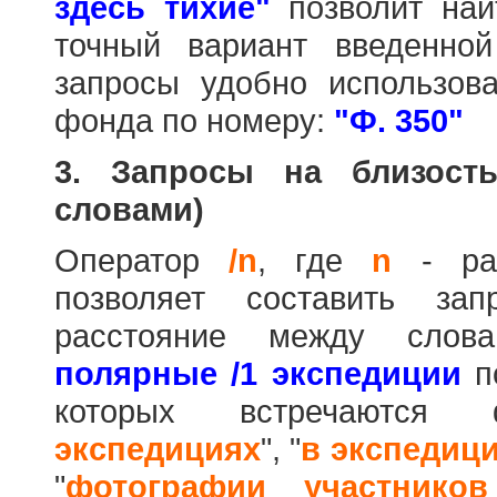
здесь тихие"
позволит най
точный вариант введенно
запросы удобно использова
фонда по номеру:
"Ф. 350"
3. Запросы на близост
словами)
Оператор
/n
, где
n
- рас
позволяет составить за
расстояние между слов
полярные /1 экспедиции
по
которых встречаются
экспедициях
", "
в экспедиц
"
фотографии участников