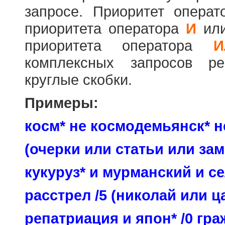
запросе. Приоритет опера
приоритета оператора
И
ил
приоритета оператора
И
комплексных запросов ре
круглые скобки.
Примеры:
косм* не космодемьянск* н
(очерки или статьи или зам
кукуруз* и мурманский и се
расстрел /5 (николай или ц
репатриация и япон* /0 гр