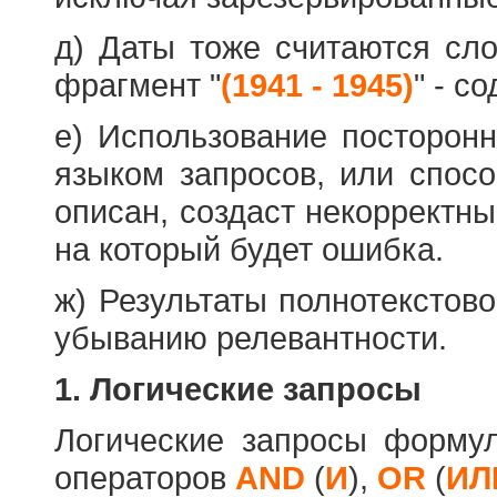
д) Даты тоже считаются сл
фрагмент "
(1941 - 1945)
" - с
е) Использование посторон
языком запросов, или спос
описан, создаст некорректны
на который будет ошибка.
ж) Результаты полнотекстов
убыванию релевантности.
1. Логические запросы
Логические запросы форму
операторов
AND
(
И
),
OR
(
ИЛ