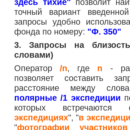
здесь тихие"
позволит най
точный вариант введенно
запросы удобно использова
фонда по номеру:
"Ф. 350"
3. Запросы на близост
словами)
Оператор
/n
, где
n
- рас
позволяет составить за
расстояние между слов
полярные /1 экспедиции
по
которых встречаются
экспедициях
", "
в экспедиц
"
фотографии участников