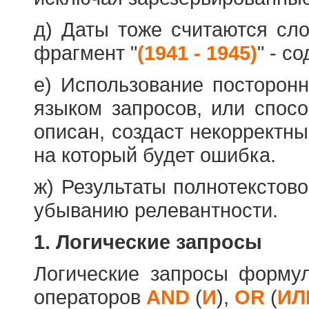
д) Даты тоже считаются сл
фрагмент "
(1941 - 1945)
" - с
е) Использование посторон
языком запросов, или спос
описан, создаст некорректны
на который будет ошибка.
ж) Результаты полнотекстов
убыванию релевантности.
1. Логические запросы
Логические запросы форму
операторов
AND
(
И
),
OR
(
ИЛ