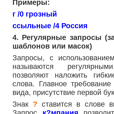
Примеры:
г /0 грозный
ссыльные /4 Россия
4. Регулярные запросы (
шаблонов или масок)
Запросы, с использовани
называются регулярным
позволяют наложить гибк
слова. Главное требование
вида, присутствие первой бук
Знак
?
ставится в слове в
Запрос
к?мпания
позволит