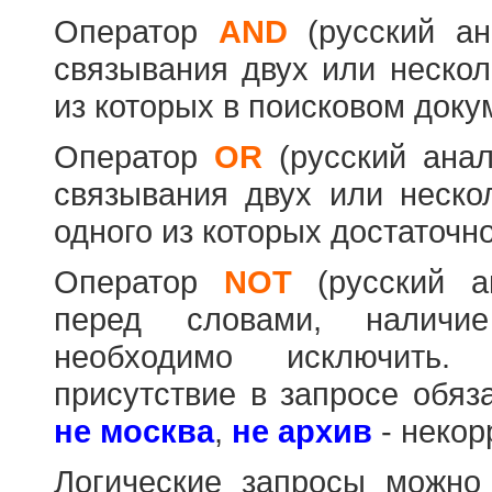
Оператор
AND
(русский а
связывания двух или нескол
из которых в поисковом доку
Оператор
OR
(русский ана
связывания двух или неско
одного из которых достаточно
Оператор
NOT
(русский 
перед словами, наличи
необходимо исключить
присутствие в запросе обяз
не москва
,
не архив
- некор
Логические запросы можно