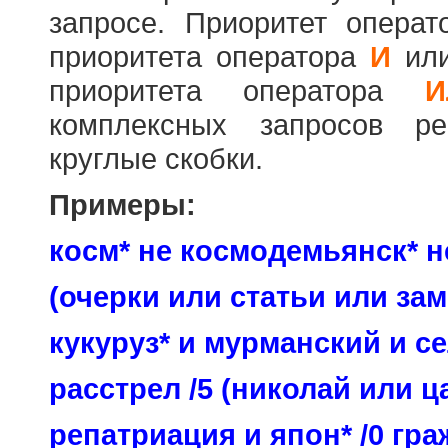
запросе. Приоритет опера
приоритета оператора
И
ил
приоритета оператора
И
комплексных запросов ре
круглые скобки.
Примеры:
косм* не космодемьянск* н
(очерки или статьи или зам
кукуруз* и мурманский и се
расстрел /5 (николай или ц
репатриация и япон* /0 гр