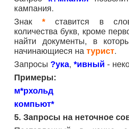
кампания.
Знак
*
ставится в слов
количества букв, кроме перв
найти документы, в котор
начинающиеся на
турист
.
Запросы
?ука
,
*ивный
- нек
Примеры:
м*рхольд
компьют*
5. Запросы на неточное со