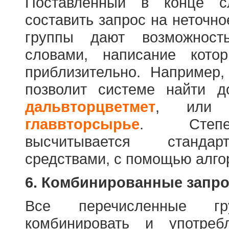
Поставленный в конце с
составить запрос на неточн
группы дают возможност
словами, написание кото
приблизительно. Например
позволит системе найти 
дальвторцветмет
, ил
главвторсырье
. Степен
высчитывается стандар
средствами, с помощью алго
6. Комбинированные запр
Все перечисленные г
комбинировать и употре