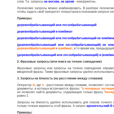
слов. Т.е. запросы
не москва
,
не архив
- некорректны.
Логические запросы можно комбинировать. В разборе логическ
чтобы задать свой приоритет операторов в поисковом запросе не
Примеры:
деревообрабатывающий или лесообрабатывающий
деревообрабатывающий и комбинат
деревообрабатывающий или лесообрабатывающий не комбин
(деревообрабатывающий или лесообрабатывающий) не ком
деревообрабатывающий
и
комбинат
, в то время как, предыдущ
(деревообрабатывающий или лесообрабатывающий) и (комбина
2. Фразовые запросы (или поиск на точное совпадение)
Фразовые запросы или запросы на точное совпадение обрамл
введенной фразы. Также фразовые запросы удобно использовать 
3. Запросы на близость (на расстояние между словами)
Оператор
/n
, где
n
- расстояние между словами, позволяет соста
документы, в которых встречаются фразы: "
о полярных экспеди
не позволит найти документы, содержащие только фразу "
поляр
равно 2.
Запросы на близость удобно использовать для поиска точног
только точные варианты этой фразы. А запрос
архангельский /0 
Примеры: