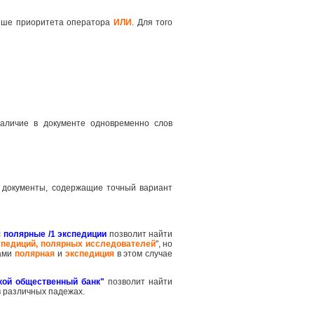
ше приоритета оператора
ИЛИ
. Для того
наличие в документе одновременно слов
 документы, содержащие точный вариант
с
полярные /1 экспедиции
позволит найти
спедиций, полярных исследователей
", но
вами
полярная
и
экспедиция
в этом случае
кой общественный банк"
позволит найти
в различных падежах.