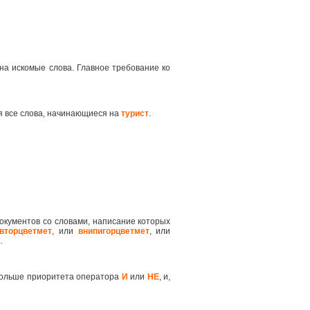
на искомые слова. Главное требование ко
я все слова, начинающиеся на
турист
.
окументов со словами, написание которых
вторцветмет
, или
внипигорцветмет
, или
.
 больше приоритета оператора
И
или
НЕ
, и,