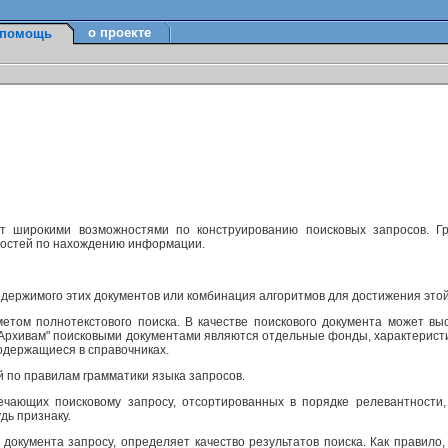
о проекте
помощь
ет широкими возможностями по конструированию поисковых запросов. Г
ностей по нахождению информации.
одержимого этих документов или комбинация алгоритмов для достижения этой
етом полнотекстового поиска. В качестве поискового документа может вы
м Архивам" поисковыми документами являются отдельные фонды, характерист
одержащиеся в справочниках.
й по правилам грамматики языка запросов.
ечающих поисковому запросу, отсортированных в порядке релевантности,
дь признаку.
 документа запросу, определяет качество результатов поиска. Как правило