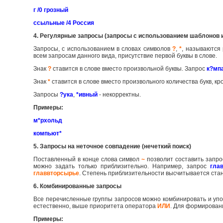
г /0 грозный
ссыльные /4 Россия
4. Регулярные запросы (запросы с использованием шаблонов 
Запросы, с использованием в словах символов
?
,
*
, называются
всем запросам данного вида, присутствие первой буквы в слове.
Знак
?
ставится в слове вместо произвольной буквы. Запрос
к?мп
Знак
*
ставится в слове вместо произвольного количества букв, к
Запросы
?ука
,
*ивный
- некорректны.
Примеры:
м*рхольд
компьют*
5. Запросы на неточное совпадение (нечеткий поиск)
Поставленный в конце слова символ
~
позволит составить запро
можно задать только приблизительно. Например, запрос
гла
главвторсырье
. Степень приблизительности высчитывается ст
6. Комбинированные запросы
Все перечисленные группы запросов можно комбинировать и упо
естественно, выше приоритета оператора
ИЛИ
. Для формирован
Примеры: