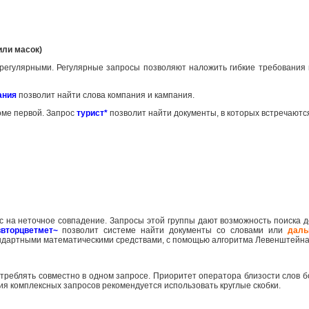
или масок)
 регулярными. Регулярные запросы позволяют наложить гибкие требования 
ания
позволит найти слова компания и кампания.
роме первой. Запрос
турист*
позволит найти документы, в которых встречаютс
с на неточное совпадение. Запросы этой группы дают возможность поиска д
ввторцветмет~
позволит системе найти документы со словами или
даль
андартными математическими средствами, с помощью алгоритма Левенштейна
треблять совместно в одном запросе. Приоритет оператора близости слов
ия комплексных запросов рекомендуется использовать круглые скобки.