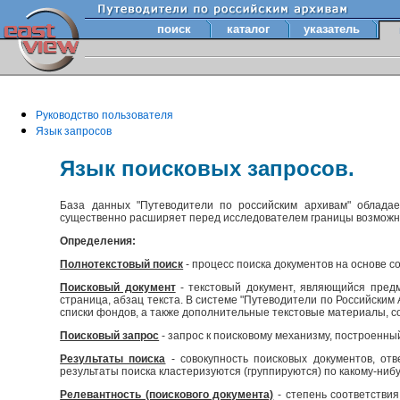
поиск
каталог
указатель
Руководство пользователя
Язык запросов
Язык поисковых запросов.
База данных "Путеводители по российским архивам" облада
существенно расширяет перед исследователем границы возмож
Определения:
Полнотекстовый поиск
- процесс поиска документов на основе с
Поисковый документ
- текстовый документ, являющийся предм
страница, абзац текста. В системе "Путеводители по Российски
списки фондов, а также дополнительные текстовые материалы, с
Поисковый запрос
- запрос к поисковому механизму, построенны
Результаты поиска
- совокупность поисковых документов, отв
результаты поиска кластеризуются (группируются) по какому-нибу
Релевантность (поискового документа)
- степень соответствия