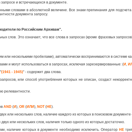
 запросе и встречающихся в документе.
анными словами в абсолютной величине. Все знаки препинания для подсчета
антности документа запросу.
водители по Российским Архивам".
х слов. Это означает, что все слова в запросах (кроме фразовых запросов)
им или несколькими пробелами), автоматически воспринимаются в системе 
вами и могут использоваться в запросах, исключая зарезервированные: (
И
,
И
"
(1941 - 1945)
" - содержит два слова.
запросов, или способ употребления которых не описан, создаст некорректн
ию релевантности.
ов
AND
(
И
),
OR
(
ИЛИ
),
NOT
(
НЕ
).
двух или нескольких слов, наличие каждого из которых в поисковом документе
 двух или нескольких слов, наличия только одного из которых достаточно.
ами, наличие которых в документе необходимо исключить. Оператор
НЕ
треб