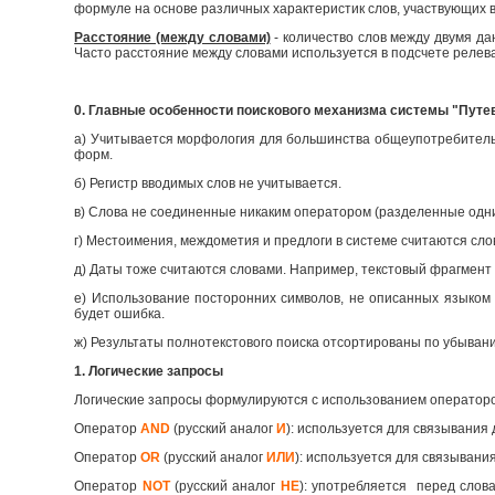
формуле на основе различных характеристик слов, участвующих в
Расстояние (между словами)
- количество слов между двумя д
Часто расстояние между словами используется в подсчете релев
0. Главные особенности поискового механизма системы "Путе
а) Учитывается морфология для большинства общеупотребительны
форм.
б) Регистр вводимых слов не учитывается.
в) Слова не соединенные никаким оператором (разделенные одн
г) Местоимения, междометия и предлоги в системе считаются сло
д) Даты тоже считаются словами. Например, текстовый фрагмент 
е) Использование посторонних символов, не описанных языком 
будет ошибка.
ж) Результаты полнотекстового поиска отсортированы по убыван
1. Логические запросы
Логические запросы формулируются с использованием оператор
Оператор
AND
(русский аналог
И
): используется для связывания 
Оператор
OR
(русский аналог
ИЛИ
): используется для связывания
Оператор
NOT
(русский аналог
НЕ
): употребляется перед слов