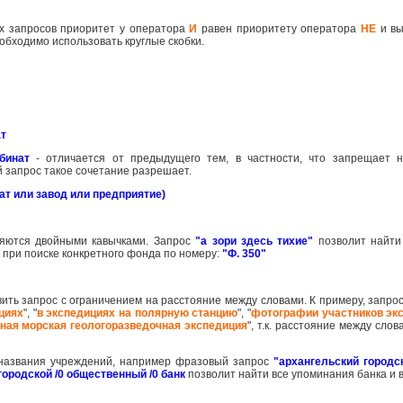
их запросов приоритет у оператора
И
равен приоритету оператора
НЕ
и вы
обходимо использовать круглые скобки.
ат
бинат
- отличается от предыдущего тем, в частности, что запрещает 
ий запрос такое сочетание разрешает.
т или завод или предприятие)
яются двойными кавычками. Запрос
"а зори здесь тихие"
позволит найти
при поиске конкретного фонда по номеру:
"Ф. 350"
вить запрос с ограничением на расстояние между словами. К примеру, запро
циях
", "
в экспедициях на полярную станцию
", "
фотографии участников эк
ная морская геологоразведочная экспедиция
", т.к. расстояние между сло
о названия учреждений, например фразовый запрос
"архангельский городс
городской /0 общественный /0 банк
позволит найти все упоминания банка и 