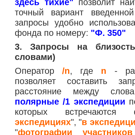
здесь тихие"
позволит най
точный вариант введенно
запросы удобно использова
фонда по номеру:
"Ф. 350"
3. Запросы на близост
словами)
Оператор
/n
, где
n
- рас
позволяет составить за
расстояние между слов
полярные /1 экспедиции
по
которых встречаются
экспедициях
", "
в экспедиц
"
фотографии участников