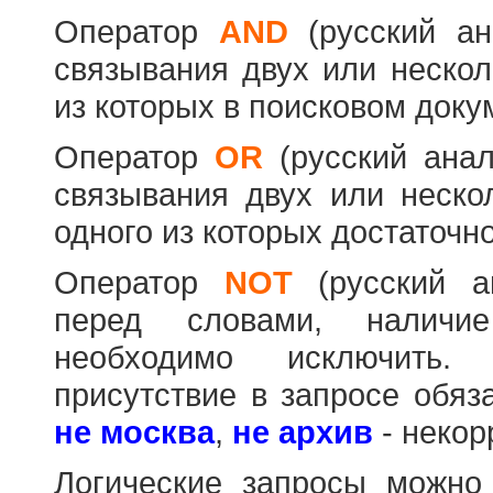
Оператор
AND
(русский а
связывания двух или нескол
из которых в поисковом доку
Оператор
OR
(русский ана
связывания двух или неско
одного из которых достаточно
Оператор
NOT
(русский 
перед словами, наличи
необходимо исключить
присутствие в запросе обяз
не москва
,
не архив
- некор
Логические запросы можно