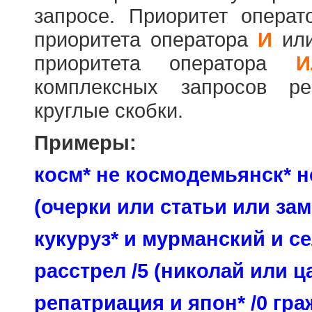
запросе. Приоритет опера
приоритета оператора
И
ил
приоритета оператора
И
комплексных запросов ре
круглые скобки.
Примеры:
косм* не космодемьянск* н
(очерки или статьи или зам
кукуруз* и мурманский и се
расстрел /5 (николай или ц
репатриация и япон* /0 гр