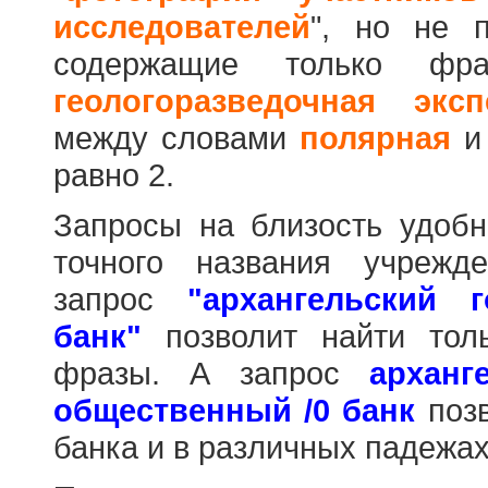
исследователей
", но не п
содержащие только фр
геологоразведочная эксп
между словами
полярная
равно 2.
Запросы на близость удобн
точного названия учрежд
запрос
"архангельский 
банк"
позволит найти тол
фразы. А запрос
арханг
общественный /0 банк
позв
банка и в различных падежах