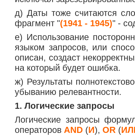
д) Даты тоже считаются сл
фрагмент "
(1941 - 1945)
" - с
е) Использование посторон
языком запросов, или спос
описан, создаст некорректны
на который будет ошибка.
ж) Результаты полнотекстов
убыванию релевантности.
1. Логические запросы
Логические запросы форму
операторов
AND
(
И
),
OR
(
ИЛ