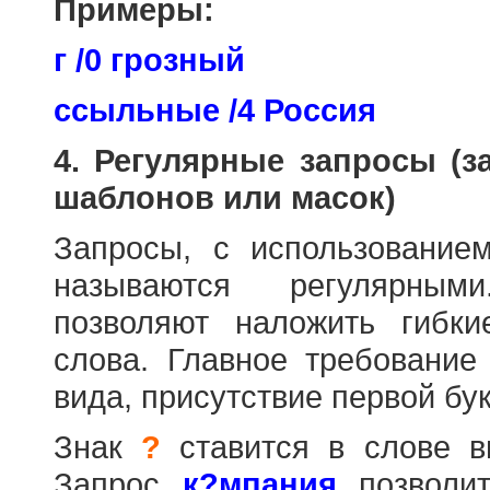
Примеры:
г /0 грозный
ссыльные /4 Россия
4. Регулярные запросы (
шаблонов или масок)
Запросы, с использовани
называются регулярным
позволяют наложить гибк
слова. Главное требование
вида, присутствие первой бук
Знак
?
ставится в слове в
Запрос
к?мпания
позволит