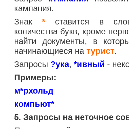
кампания.
Знак
*
ставится в слов
количества букв, кроме перв
найти документы, в котор
начинающиеся на
турист
.
Запросы
?ука
,
*ивный
- нек
Примеры:
м*рхольд
компьют*
5. Запросы на неточное со