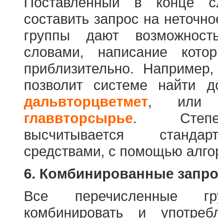
Поставленный в конце с
составить запрос на неточн
группы дают возможност
словами, написание кото
приблизительно. Например
позволит системе найти 
дальвторцветмет
, ил
главвторсырье
. Степен
высчитывается стандар
средствами, с помощью алго
6. Комбинированные запр
Все перечисленные г
комбинировать и употре