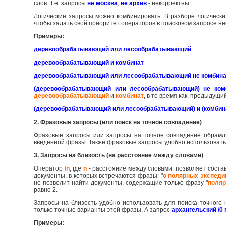
слов. Т.е. запросы
не москва
,
не архив
- некорректны.
Логические запросы можно комбинировать. В разборе логическ
чтобы задать свой приоритет операторов в поисковом запросе не
Примеры:
деревообрабатывающий или лесообрабатывающий
деревообрабатывающий и комбинат
деревообрабатывающий или лесообрабатывающий не комбин
(деревообрабатывающий или лесообрабатывающий) не ком
деревообрабатывающий
и
комбинат
, в то время как, предыдущ
(деревообрабатывающий или лесообрабатывающий) и (комбина
2. Фразовые запросы (или поиск на точное совпадение)
Фразовые запросы или запросы на точное совпадение обрамл
введенной фразы. Также фразовые запросы удобно использовать 
3. Запросы на близость (на расстояние между словами)
Оператор
/n
, где
n
- расстояние между словами, позволяет соста
документы, в которых встречаются фразы: "
о полярных экспеди
не позволит найти документы, содержащие только фразу "
поляр
равно 2.
Запросы на близость удобно использовать для поиска точног
только точные варианты этой фразы. А запрос
архангельский /0 
Примеры: