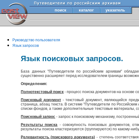
поиск
каталог
указатель
Руководство пользователя
Язык запросов
Язык поисковых запросов.
База данных "Путеводители по российским архивам" облада
существенно расширяет перед исследователем границы возмож
Определения:
Полнотекстовый поиск
- процесс поиска документов на основе с
Поисковый документ
- текстовый документ, являющийся предм
страница, абзац текста. В системе "Путеводители по Российски
списки фондов, а также дополнительные текстовые материалы, с
Поисковый запрос
- запрос к поисковому механизму, построенны
Результаты поиска
- совокупность поисковых документов, отв
результаты поиска кластеризуются (группируются) по какому-нибу
Релевантность (поискового документа)
- степень соответствия