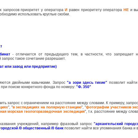
их запросов приоритет у оператора
И
равен приоритету оператора
НЕ
и вы
обходимо использовать круглые скобки.
ат
бинат
- отличается от предыдущего тем, в частности, что запрещает 
ий запрос такое сочетание разрешает.
т или завод или предприятие)
яются двойными кавычками. Запрос
"а зори здесь тихие"
позволит найти
при поиске конкретного фонда по номеру:
"Ф. 350"
вить запрос с ограничением на расстояние между словами. К примеру, запро
циях
", "
в экспедициях на полярную станцию
", "
фотографии участников эк
ная морская геологоразведочная экспедиция
", т.к. расстояние между сло
о названия учреждений, например фразовый запрос
"архангельский городс
городской /0 общественный /0 банк
позволит найти все упоминания банка и 