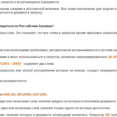
 запросе и встречающихся в документе.
анными словами в абсолютной величине. Все знаки препинания для подсчета
антности документа запросу.
водители по Российским Архивам".
х слов. Это означает, что все слова в запросах (кроме фразовых запросов)
им или несколькими пробелами), автоматически воспринимаются в системе 
вами и могут использоваться в запросах, исключая зарезервированные: (
И
,
И
"
(1941 - 1945)
" - содержит два слова.
запросов, или способ употребления которых не описан, создаст некорректн
ию релевантности.
ов
AND
(
И
),
OR
(
ИЛИ
),
NOT
(
НЕ
).
двух или нескольких слов, наличие каждого из которых в поисковом документе
 двух или нескольких слов, наличия только одного из которых достаточно.
ами, наличие которых в документе необходимо исключить. Оператор
НЕ
треб