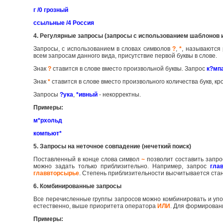
г /0 грозный
ссыльные /4 Россия
4. Регулярные запросы (запросы с использованием шаблонов 
Запросы, с использованием в словах символов
?
,
*
, называются
всем запросам данного вида, присутствие первой буквы в слове.
Знак
?
ставится в слове вместо произвольной буквы. Запрос
к?мп
Знак
*
ставится в слове вместо произвольного количества букв, к
Запросы
?ука
,
*ивный
- некорректны.
Примеры:
м*рхольд
компьют*
5. Запросы на неточное совпадение (нечеткий поиск)
Поставленный в конце слова символ
~
позволит составить запро
можно задать только приблизительно. Например, запрос
гла
главвторсырье
. Степень приблизительности высчитывается ст
6. Комбинированные запросы
Все перечисленные группы запросов можно комбинировать и упо
естественно, выше приоритета оператора
ИЛИ
. Для формирован
Примеры: