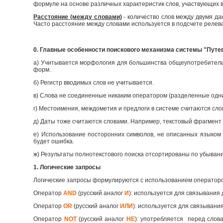
формуле на основе различных характеристик слов, участвующих в
Расстояние (между словами)
- количество слов между двумя д
Часто расстояние между словами используется в подсчете релев
0. Главные особенности поискового механизма системы "Путе
а) Учитывается морфология для большинства общеупотребительны
форм.
б) Регистр вводимых слов не учитывается.
в) Слова не соединенные никаким оператором (разделенные одн
г) Местоимения, междометия и предлоги в системе считаются сло
д) Даты тоже считаются словами. Например, текстовый фрагмент 
е) Использование посторонних символов, не описанных языком 
будет ошибка.
ж) Результаты полнотекстового поиска отсортированы по убыван
1. Логические запросы
Логические запросы формулируются с использованием оператор
Оператор
AND
(русский аналог
И
): используется для связывания 
Оператор
OR
(русский аналог
ИЛИ
): используется для связывания
Оператор
NOT
(русский аналог
НЕ
): употребляется перед слов