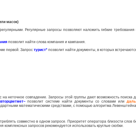
или масок)
 регулярными. Регулярные запросы позволяют наложить гибкие требования 
ания
позволит найти слова компания и кампания.
роме первой. Запрос
турист*
позволит найти документы, в которых встречаютс
с на неточное совпадение. Запросы этой группы дают возможность поиска д
ввторцветмет~
позволит системе найти документы со словами или
даль
андартными математическими средствами, с помощью алгоритма Левенштейна
треблять совместно в одном запросе. Приоритет оператора близости слов
ия комплексных запросов рекомендуется использовать круглые скобки.