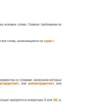
на искомые слова. Главное требование ко
я все слова, начинающиеся на
турист
.
окументов со словами, написание которых
вторцветмет
, или
внипигорцветмет
, или
.
 больше приоритета оператора
И
или
НЕ
, и,