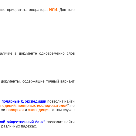
ше приоритета оператора
ИЛИ
. Для того
наличие в документе одновременно слов
 документы, содержащие точный вариант
с
полярные /1 экспедиции
позволит найти
спедиций, полярных исследователей
", но
вами
полярная
и
экспедиция
в этом случае
кой общественный банк"
позволит найти
в различных падежах.