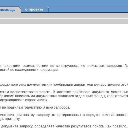
о проекте
помощь
ет широкими возможностями по конструированию поисковых запросов. Г
ностей по нахождению информации.
одержимого этих документов или комбинация алгоритмов для достижения этой
етом полнотекстового поиска. В качестве поискового документа может вы
м Архивам" поисковыми документами являются отдельные фонды, характерист
одержащиеся в справочниках.
й по правилам грамматики языка запросов.
ечающих поисковому запросу, отсортированных в порядке релевантности,
дь признаку.
 документа запросу, определяет качество результатов поиска. Как правило