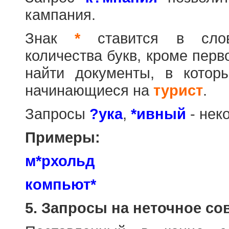
кампания.
Знак
*
ставится в слов
количества букв, кроме перв
найти документы, в котор
начинающиеся на
турист
.
Запросы
?ука
,
*ивный
- нек
Примеры:
м*рхольд
компьют*
5. Запросы на неточное со