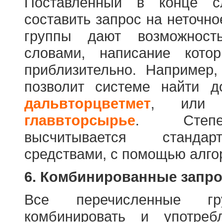
Поставленный в конце с
составить запрос на неточн
группы дают возможност
словами, написание кото
приблизительно. Например
позволит системе найти 
дальвторцветмет
, ил
главвторсырье
. Степен
высчитывается стандар
средствами, с помощью алго
6. Комбинированные запр
Все перечисленные г
комбинировать и употре