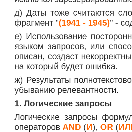
д) Даты тоже считаются сл
фрагмент "
(1941 - 1945)
" - с
е) Использование посторон
языком запросов, или спос
описан, создаст некорректны
на который будет ошибка.
ж) Результаты полнотекстов
убыванию релевантности.
1. Логические запросы
Логические запросы форму
операторов
AND
(
И
),
OR
(
ИЛ