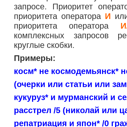
запросе. Приоритет опера
приоритета оператора
И
ил
приоритета оператора
И
комплексных запросов ре
круглые скобки.
Примеры:
косм* не космодемьянск* н
(очерки или статьи или зам
кукуруз* и мурманский и се
расстрел /5 (николай или ц
репатриация и япон* /0 гр