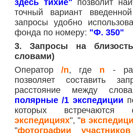
здесь тихие"
позволит най
точный вариант введенно
запросы удобно использова
фонда по номеру:
"Ф. 350"
3. Запросы на близост
словами)
Оператор
/n
, где
n
- рас
позволяет составить за
расстояние между слов
полярные /1 экспедиции
по
которых встречаются
экспедициях
", "
в экспедиц
"
фотографии участников