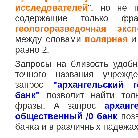
исследователей
", но не п
содержащие только фр
геологоразведочная эксп
между словами
полярная
равно 2.
Запросы на близость удобн
точного названия учрежд
запрос
"архангельский 
банк"
позволит найти тол
фразы. А запрос
арханг
общественный /0 банк
позв
банка и в различных падежах