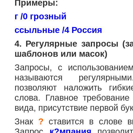
Примеры:
г /0 грозный
ссыльные /4 Россия
4. Регулярные запросы (
шаблонов или масок)
Запросы, с использовани
называются регулярным
позволяют наложить гибк
слова. Главное требование
вида, присутствие первой бук
Знак
?
ставится в слове в
Запрос
к?мпания
позволит