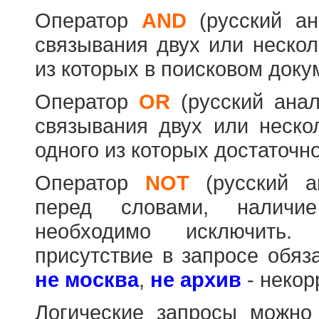
Оператор
AND
(русский а
связывания двух или нескол
из которых в поисковом доку
Оператор
OR
(русский ана
связывания двух или неско
одного из которых достаточно
Оператор
NOT
(русский 
перед словами, наличи
необходимо исключить
присутствие в запросе обяз
не москва
,
не архив
- некор
Логические запросы можно