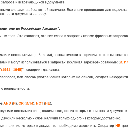
 запросе и встречающихся в документе.
анными словами в абсолютной величине. Все знаки препинания для подсчета
антности документа запросу.
водители по Российским Архивам".
х слов. Это означает, что все слова в запросах (кроме фразовых запросов)
им или несколькими пробелами), автоматически воспринимаются в системе 
вами и могут использоваться в запросах, исключая зарезервированные: (
И
,
И
"
(1941 - 1945)
" - содержит два слова.
запросов, или способ употребления которых не описан, создаст некорректн
ию релевантности.
ов
AND
(
И
),
OR
(
ИЛИ
),
NOT
(
НЕ
).
двух или нескольких слов, наличие каждого из которых в поисковом документе
 двух или нескольких слов, наличия только одного из которых достаточно.
ами, наличие которых в документе необходимо исключить. Оператор
НЕ
треб