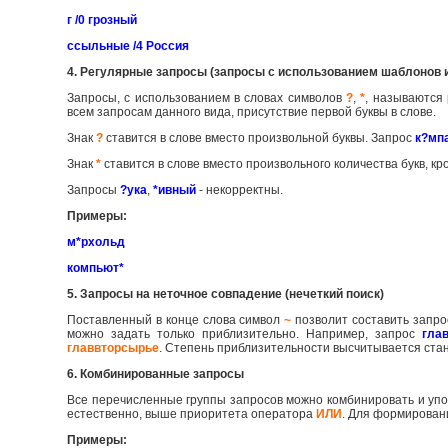
г /0 грозный
ссыльные /4 Россия
4. Регулярные запросы (запросы с использованием шаблонов 
Запросы, с использованием в словах символов
?
,
*
, называются
всем запросам данного вида, присутствие первой буквы в слове.
Знак
?
ставится в слове вместо произвольной буквы. Запрос
к?мп
Знак
*
ставится в слове вместо произвольного количества букв, к
Запросы
?ука
,
*ивный
- некорректны.
Примеры:
м*рхольд
компьют*
5. Запросы на неточное совпадение (нечеткий поиск)
Поставленный в конце слова символ
~
позволит составить запро
можно задать только приблизительно. Например, запрос
гла
главвторсырье
. Степень приблизительности высчитывается ст
6. Комбинированные запросы
Все перечисленные группы запросов можно комбинировать и упо
естественно, выше приоритета оператора
ИЛИ
. Для формирован
Примеры: