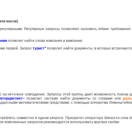
или масок)
 регулярными. Регулярные запросы позволяют наложить гибкие требования 
ания
позволит найти слова компания и кампания.
роме первой. Запрос
турист*
позволит найти документы, в которых встречаютс
с на неточное совпадение. Запросы этой группы дают возможность поиска д
ввторцветмет~
позволит системе найти документы со словами или
даль
андартными математическими средствами, с помощью алгоритма Левенштейна
треблять совместно в одном запросе. Приоритет оператора близости слов
ия комплексных запросов рекомендуется использовать круглые скобки.