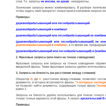
слов. Т.е. запросы
не москва
,
не архив
- некорректны.
Логические запросы можно комбинировать. В разборе логическ
чтобы задать свой приоритет операторов в поисковом запросе не
Примеры:
деревообрабатывающий или лесообрабатывающий
деревообрабатывающий и комбинат
деревообрабатывающий или лесообрабатывающий не комбин
(деревообрабатывающий или лесообрабатывающий) не ком
деревообрабатывающий
и
комбинат
, в то время как, предыдущ
(деревообрабатывающий или лесообрабатывающий) и (комбина
2. Фразовые запросы (или поиск на точное совпадение)
Фразовые запросы или запросы на точное совпадение обрамл
введенной фразы. Также фразовые запросы удобно использовать 
3. Запросы на близость (на расстояние между словами)
Оператор
/n
, где
n
- расстояние между словами, позволяет соста
документы, в которых встречаются фразы: "
о полярных экспеди
не позволит найти документы, содержащие только фразу "
поляр
равно 2.
Запросы на близость удобно использовать для поиска точног
только точные варианты этой фразы. А запрос
архангельский /0 
Примеры: