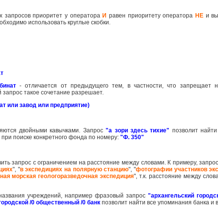
их запросов приоритет у оператора
И
равен приоритету оператора
НЕ
и вы
обходимо использовать круглые скобки.
ат
бинат
- отличается от предыдущего тем, в частности, что запрещает 
ий запрос такое сочетание разрешает.
т или завод или предприятие)
яются двойными кавычками. Запрос
"а зори здесь тихие"
позволит найти
при поиске конкретного фонда по номеру:
"Ф. 350"
вить запрос с ограничением на расстояние между словами. К примеру, запро
циях
", "
в экспедициях на полярную станцию
", "
фотографии участников эк
ная морская геологоразведочная экспедиция
", т.к. расстояние между сло
о названия учреждений, например фразовый запрос
"архангельский городс
городской /0 общественный /0 банк
позволит найти все упоминания банка и 