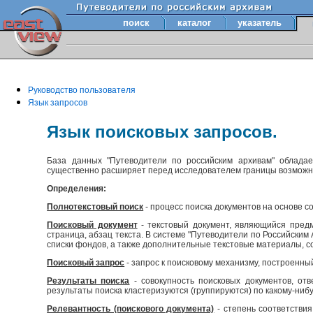
поиск
каталог
указатель
Руководство пользователя
Язык запросов
Язык поисковых запросов.
База данных "Путеводители по российским архивам" облада
существенно расширяет перед исследователем границы возмож
Определения:
Полнотекстовый поиск
- процесс поиска документов на основе с
Поисковый документ
- текстовый документ, являющийся предм
страница, абзац текста. В системе "Путеводители по Российски
списки фондов, а также дополнительные текстовые материалы, с
Поисковый запрос
- запрос к поисковому механизму, построенны
Результаты поиска
- совокупность поисковых документов, отв
результаты поиска кластеризуются (группируются) по какому-нибу
Релевантность (поискового документа)
- степень соответствия