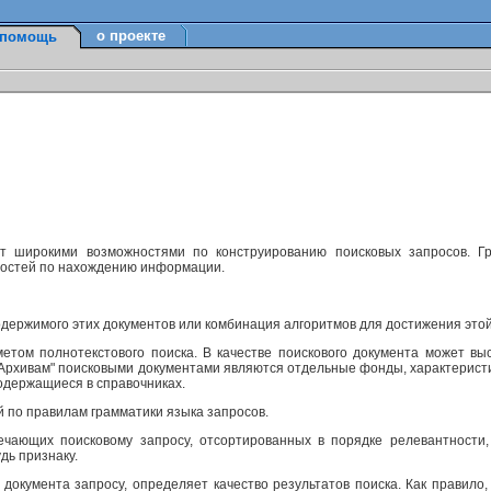
о проекте
помощь
ет широкими возможностями по конструированию поисковых запросов. Г
ностей по нахождению информации.
одержимого этих документов или комбинация алгоритмов для достижения этой
етом полнотекстового поиска. В качестве поискового документа может вы
м Архивам" поисковыми документами являются отдельные фонды, характерист
одержащиеся в справочниках.
й по правилам грамматики языка запросов.
ечающих поисковому запросу, отсортированных в порядке релевантности,
дь признаку.
 документа запросу, определяет качество результатов поиска. Как правило