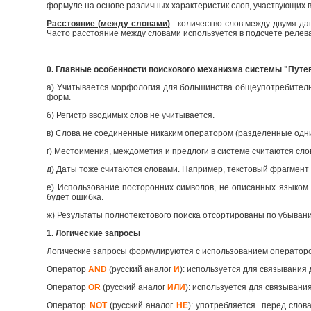
формуле на основе различных характеристик слов, участвующих в
Расстояние (между словами)
- количество слов между двумя д
Часто расстояние между словами используется в подсчете релев
0. Главные особенности поискового механизма системы "Путе
а) Учитывается морфология для большинства общеупотребительны
форм.
б) Регистр вводимых слов не учитывается.
в) Слова не соединенные никаким оператором (разделенные одн
г) Местоимения, междометия и предлоги в системе считаются сло
д) Даты тоже считаются словами. Например, текстовый фрагмент 
е) Использование посторонних символов, не описанных языком 
будет ошибка.
ж) Результаты полнотекстового поиска отсортированы по убыван
1. Логические запросы
Логические запросы формулируются с использованием оператор
Оператор
AND
(русский аналог
И
): используется для связывания 
Оператор
OR
(русский аналог
ИЛИ
): используется для связывания
Оператор
NOT
(русский аналог
НЕ
): употребляется перед слов