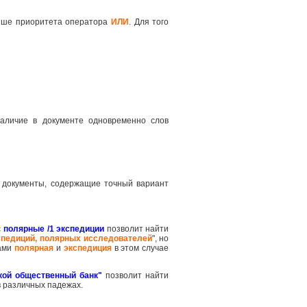
ше приоритета оператора
ИЛИ
. Для того
наличие в документе одновременно слов
 документы, содержащие точный вариант
с
полярные /1 экспедиции
позволит найти
спедиций, полярных исследователей
", но
вами
полярная
и
экспедиция
в этом случае
кой общественный банк"
позволит найти
в различных падежах.