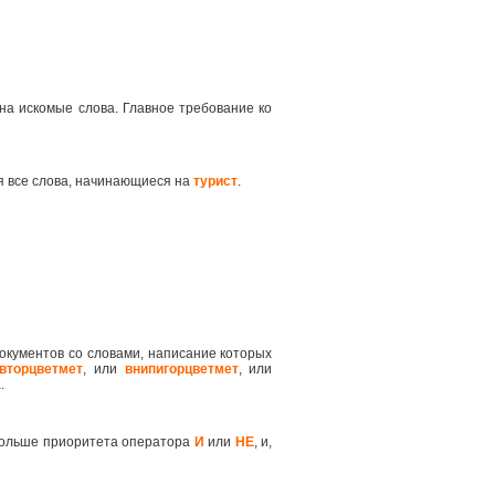
на искомые слова. Главное требование ко
я все слова, начинающиеся на
турист
.
окументов со словами, написание которых
вторцветмет
, или
внипигорцветмет
, или
.
 больше приоритета оператора
И
или
НЕ
, и,