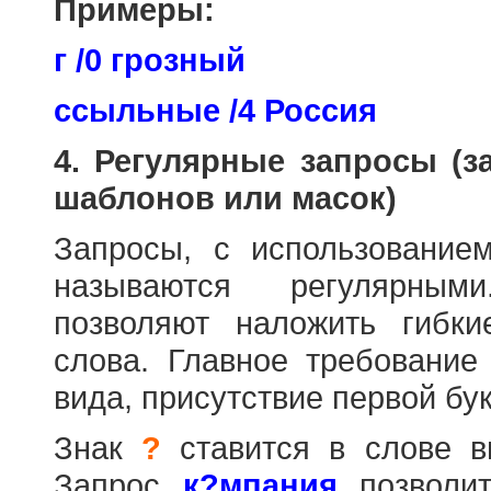
Примеры:
г /0 грозный
ссыльные /4 Россия
4. Регулярные запросы (
шаблонов или масок)
Запросы, с использовани
называются регулярным
позволяют наложить гибк
слова. Главное требование
вида, присутствие первой бук
Знак
?
ставится в слове в
Запрос
к?мпания
позволит