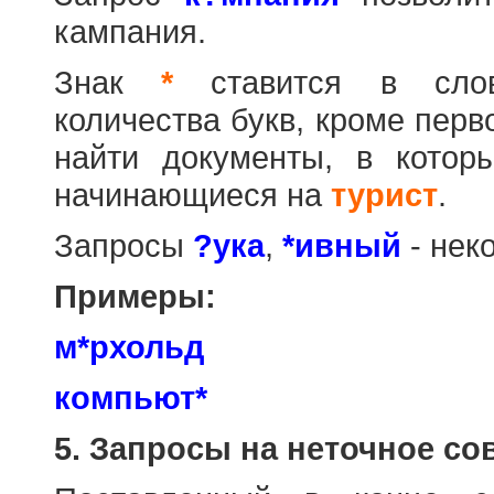
кампания.
Знак
*
ставится в слов
количества букв, кроме перв
найти документы, в котор
начинающиеся на
турист
.
Запросы
?ука
,
*ивный
- нек
Примеры:
м*рхольд
компьют*
5. Запросы на неточное со