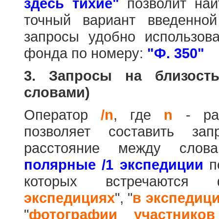
здесь тихие"
позволит най
точный вариант введенно
запросы удобно использова
фонда по номеру:
"Ф. 350"
3. Запросы на близост
словами)
Оператор
/n
, где
n
- рас
позволяет составить за
расстояние между слов
полярные /1 экспедиции
по
которых встречаются
экспедициях
", "
в экспедиц
"
фотографии участников