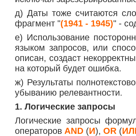
д) Даты тоже считаются сл
фрагмент "
(1941 - 1945)
" - с
е) Использование посторон
языком запросов, или спос
описан, создаст некорректны
на который будет ошибка.
ж) Результаты полнотекстов
убыванию релевантности.
1. Логические запросы
Логические запросы форму
операторов
AND
(
И
),
OR
(
ИЛ