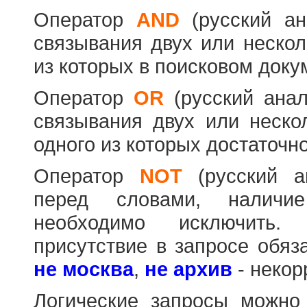
Оператор
AND
(русский а
связывания двух или нескол
из которых в поисковом доку
Оператор
OR
(русский ана
связывания двух или неско
одного из которых достаточно
Оператор
NOT
(русский 
перед словами, наличи
необходимо исключить
присутствие в запросе обяз
не москва
,
не архив
- некор
Логические запросы можно