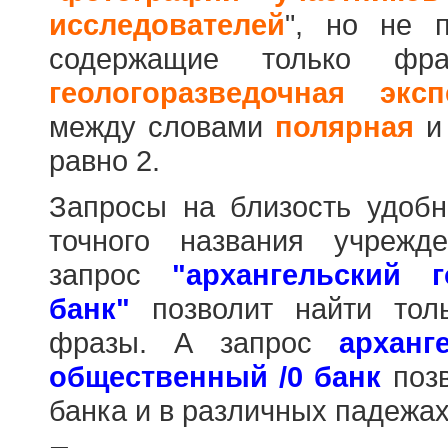
исследователей
", но не п
содержащие только фр
геологоразведочная эксп
между словами
полярная
равно 2.
Запросы на близость удобн
точного названия учрежд
запрос
"архангельский 
банк"
позволит найти тол
фразы. А запрос
арханг
общественный /0 банк
позв
банка и в различных падежах