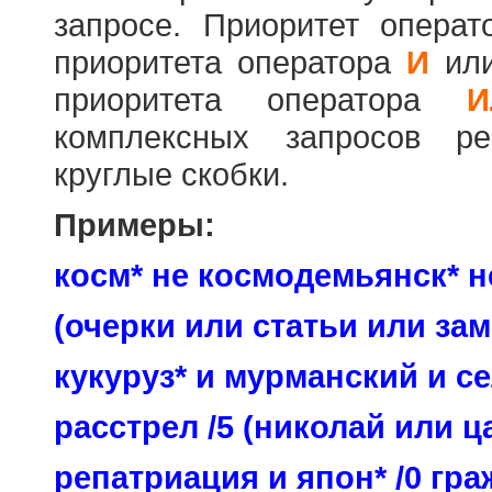
запросе. Приоритет опера
приоритета оператора
И
ил
приоритета оператора
И
комплексных запросов ре
круглые скобки.
Примеры:
косм* не космодемьянск* н
(очерки или статьи или зам
кукуруз* и мурманский и се
расстрел /5 (николай или ц
репатриация и япон* /0 гр