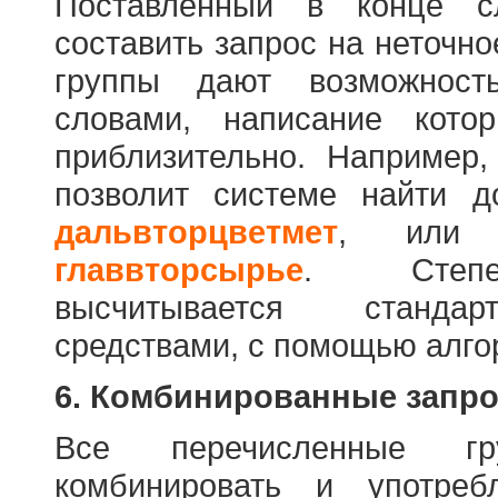
Поставленный в конце с
составить запрос на неточн
группы дают возможност
словами, написание кото
приблизительно. Например
позволит системе найти 
дальвторцветмет
, ил
главвторсырье
. Степен
высчитывается стандар
средствами, с помощью алго
6. Комбинированные запр
Все перечисленные г
комбинировать и употре