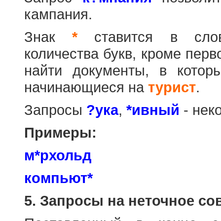
кампания.
Знак
*
ставится в слов
количества букв, кроме перв
найти документы, в котор
начинающиеся на
турист
.
Запросы
?ука
,
*ивный
- нек
Примеры:
м*рхольд
компьют*
5. Запросы на неточное со