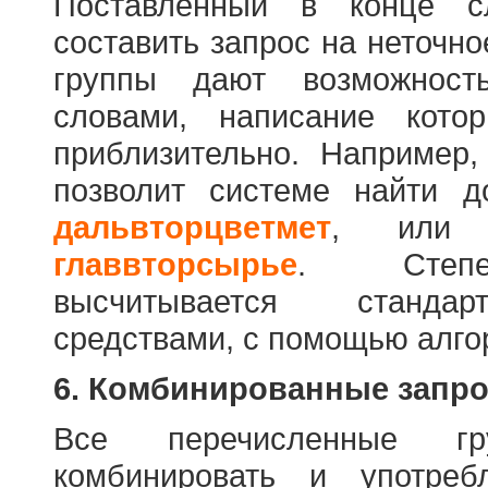
Поставленный в конце с
составить запрос на неточн
группы дают возможност
словами, написание кото
приблизительно. Например
позволит системе найти 
дальвторцветмет
, ил
главвторсырье
. Степен
высчитывается стандар
средствами, с помощью алго
6. Комбинированные запр
Все перечисленные г
комбинировать и употре