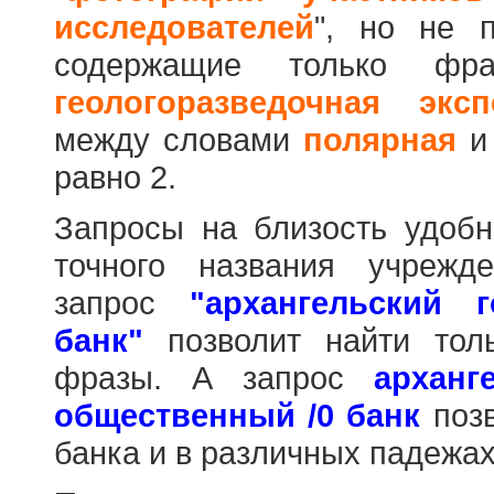
исследователей
", но не п
содержащие только фр
геологоразведочная эксп
между словами
полярная
равно 2.
Запросы на близость удобн
точного названия учрежд
запрос
"архангельский 
банк"
позволит найти тол
фразы. А запрос
арханг
общественный /0 банк
позв
банка и в различных падежах