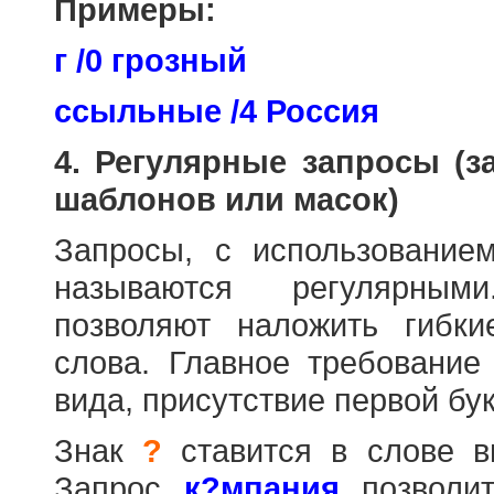
Примеры:
г /0 грозный
ссыльные /4 Россия
4. Регулярные запросы (
шаблонов или масок)
Запросы, с использовани
называются регулярным
позволяют наложить гибк
слова. Главное требование
вида, присутствие первой бук
Знак
?
ставится в слове в
Запрос
к?мпания
позволит