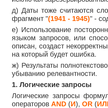
д) Даты тоже считаются сл
фрагмент "
(1941 - 1945)
" - с
е) Использование посторон
языком запросов, или спос
описан, создаст некорректны
на который будет ошибка.
ж) Результаты полнотекстов
убыванию релевантности.
1. Логические запросы
Логические запросы форму
операторов
AND
(
И
),
OR
(
ИЛ