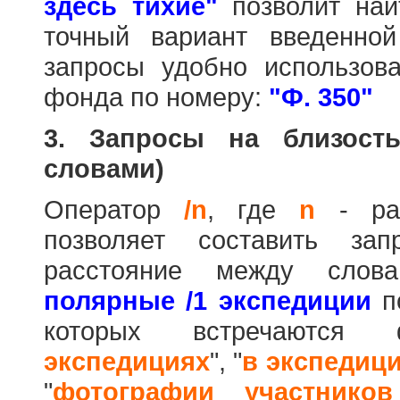
здесь тихие"
позволит най
точный вариант введенно
запросы удобно использова
фонда по номеру:
"Ф. 350"
3. Запросы на близост
словами)
Оператор
/n
, где
n
- рас
позволяет составить за
расстояние между слов
полярные /1 экспедиции
по
которых встречаются
экспедициях
", "
в экспедиц
"
фотографии участников