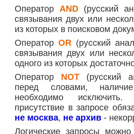
Оператор
AND
(русский а
связывания двух или нескол
из которых в поисковом доку
Оператор
OR
(русский ана
связывания двух или неско
одного из которых достаточно
Оператор
NOT
(русский 
перед словами, наличи
необходимо исключить
присутствие в запросе обяз
не москва
,
не архив
- некор
Логические запросы можно