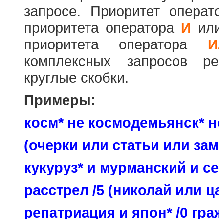
запросе. Приоритет опера
приоритета оператора
И
ил
приоритета оператора
И
комплексных запросов ре
круглые скобки.
Примеры:
косм* не космодемьянск* н
(очерки или статьи или зам
кукуруз* и мурманский и се
расстрел /5 (николай или ц
репатриация и япон* /0 гр