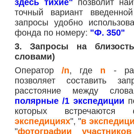
здесь тихие"
позволит най
точный вариант введенно
запросы удобно использова
фонда по номеру:
"Ф. 350"
3. Запросы на близост
словами)
Оператор
/n
, где
n
- рас
позволяет составить за
расстояние между слов
полярные /1 экспедиции
по
которых встречаются
экспедициях
", "
в экспедиц
"
фотографии участников