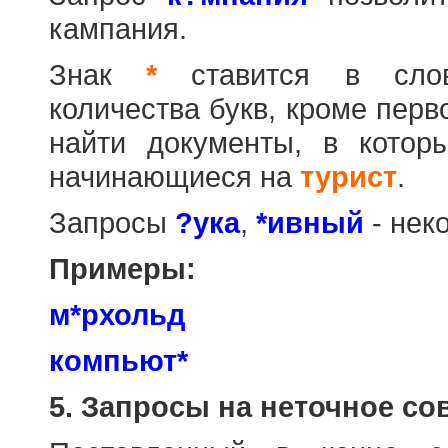
кампания.
Знак
*
ставится в слов
количества букв, кроме перв
найти документы, в котор
начинающиеся на
турист
.
Запросы
?ука
,
*ивный
- нек
Примеры:
м*рхольд
компьют*
5. Запросы на неточное со