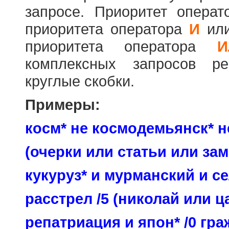
запросе. Приоритет опера
приоритета оператора
И
ил
приоритета оператора
И
комплексных запросов ре
круглые скобки.
Примеры:
косм* не космодемьянск* н
(очерки или статьи или зам
кукуруз* и мурманский и се
расстрел /5 (николай или ц
репатриация и япон* /0 гр