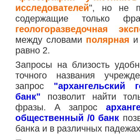
исследователей
", но не п
содержащие только фр
геологоразведочная эксп
между словами
полярная
равно 2.
Запросы на близость удобн
точного названия учрежд
запрос
"архангельский 
банк"
позволит найти тол
фразы. А запрос
арханг
общественный /0 банк
позв
банка и в различных падежах