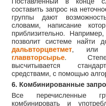
Поставленный в конце с
составить запрос на неточн
группы дают возможност
словами, написание кото
приблизительно. Например
позволит системе найти 
дальвторцветмет
, ил
главвторсырье
. Степен
высчитывается стандар
средствами, с помощью алго
6. Комбинированные запр
Все перечисленные г
комбинировать и употре