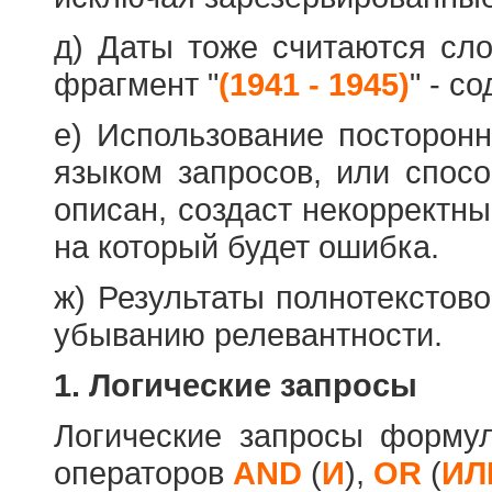
д) Даты тоже считаются сл
фрагмент "
(1941 - 1945)
" - с
е) Использование посторон
языком запросов, или спос
описан, создаст некорректны
на который будет ошибка.
ж) Результаты полнотекстов
убыванию релевантности.
1. Логические запросы
Логические запросы форму
операторов
AND
(
И
),
OR
(
ИЛ