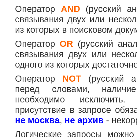
Оператор
AND
(русский а
связывания двух или нескол
из которых в поисковом доку
Оператор
OR
(русский ана
связывания двух или неско
одного из которых достаточно
Оператор
NOT
(русский 
перед словами, наличи
необходимо исключить
присутствие в запросе обяз
не москва
,
не архив
- некор
Логические запросы можно