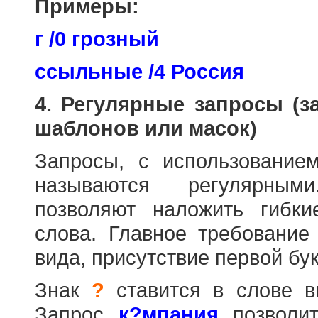
Примеры:
г /0 грозный
ссыльные /4 Россия
4. Регулярные запросы (
шаблонов или масок)
Запросы, с использовани
называются регулярным
позволяют наложить гибк
слова. Главное требование
вида, присутствие первой бук
Знак
?
ставится в слове в
Запрос
к?мпания
позволит