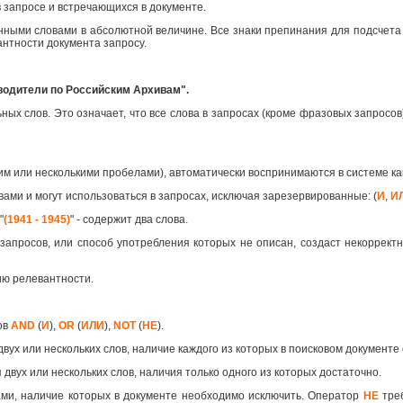
 запросе и встречающихся в документе.
анными словами в абсолютной величине. Все знаки препинания для подсчета
антности документа запросу.
водители по Российским Архивам".
х слов. Это означает, что все слова в запросах (кроме фразовых запросов)
им или несколькими пробелами), автоматически воспринимаются в системе 
вами и могут использоваться в запросах, исключая зарезервированные: (
И
,
И
"
(1941 - 1945)
" - содержит два слова.
запросов, или способ употребления которых не описан, создаст некорректн
ию релевантности.
ов
AND
(
И
),
OR
(
ИЛИ
),
NOT
(
НЕ
).
двух или нескольких слов, наличие каждого из которых в поисковом документе
 двух или нескольких слов, наличия только одного из которых достаточно.
ами, наличие которых в документе необходимо исключить. Оператор
НЕ
треб