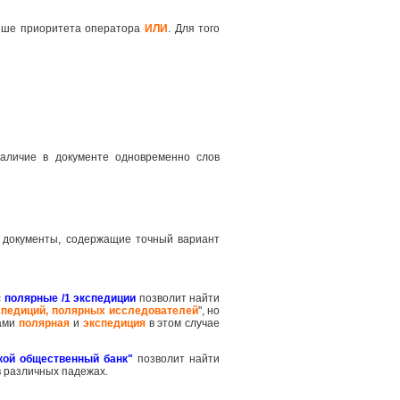
ше приоритета оператора
ИЛИ
. Для того
наличие в документе одновременно слов
 документы, содержащие точный вариант
с
полярные /1 экспедиции
позволит найти
спедиций, полярных исследователей
", но
вами
полярная
и
экспедиция
в этом случае
кой общественный банк"
позволит найти
в различных падежах.