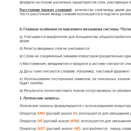
формуле на основе различных характеристик слов, участвующих в
Расстояние (между словами)
- количество слов между двумя д
Часто расстояние между словами используется в подсчете релев
0. Главные особенности поискового механизма системы "Путе
а) Учитывается морфология для большинства общеупотребительны
форм.
б) Регистр вводимых слов не учитывается.
в) Слова не соединенные никаким оператором (разделенные одн
г) Местоимения, междометия и предлоги в системе считаются сло
д) Даты тоже считаются словами. Например, текстовый фрагмент 
е) Использование посторонних символов, не описанных языком 
будет ошибка.
ж) Результаты полнотекстового поиска отсортированы по убыван
1. Логические запросы
Логические запросы формулируются с использованием оператор
Оператор
AND
(русский аналог
И
): используется для связывания 
Оператор
OR
(русский аналог
ИЛИ
): используется для связывания
Оператор
NOT
(русский аналог
НЕ
): употребляется перед слов