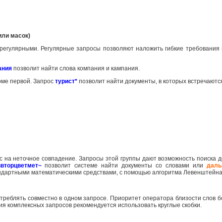
или масок)
 регулярными. Регулярные запросы позволяют наложить гибкие требования 
ания
позволит найти слова компания и кампания.
роме первой. Запрос
турист*
позволит найти документы, в которых встречаютс
с на неточное совпадение. Запросы этой группы дают возможность поиска д
ввторцветмет~
позволит системе найти документы со словами или
даль
андартными математическими средствами, с помощью алгоритма Левенштейна
треблять совместно в одном запросе. Приоритет оператора близости слов
ия комплексных запросов рекомендуется использовать круглые скобки.