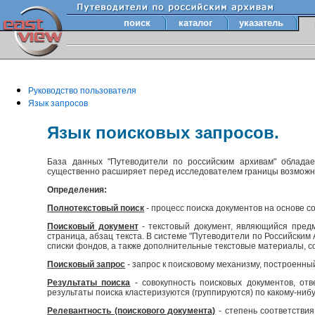
поиск
каталог
указатель
Руководство пользователя
Язык запросов
Язык поисковых запросов.
База данных "Путеводители по российским архивам" облада
существенно расширяет перед исследователем границы возмож
Определения:
Полнотекстовый поиск
- процесс поиска документов на основе с
Поисковый документ
- текстовый документ, являющийся предм
страница, абзац текста. В системе "Путеводители по Российски
списки фондов, а также дополнительные текстовые материалы, с
Поисковый запрос
- запрос к поисковому механизму, построенны
Результаты поиска
- совокупность поисковых документов, отв
результаты поиска кластеризуются (группируются) по какому-нибу
Релевантность (поискового документа)
- степень соответствия