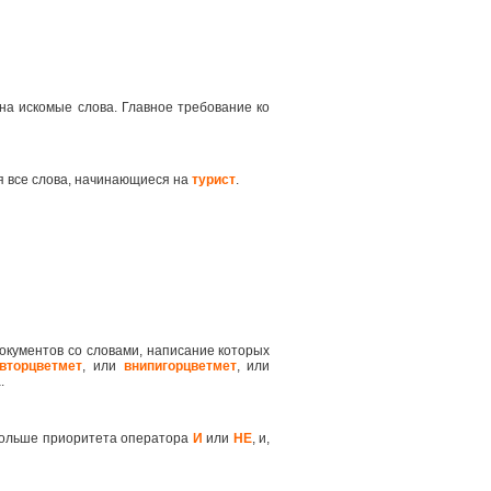
на искомые слова. Главное требование ко
я все слова, начинающиеся на
турист
.
окументов со словами, написание которых
вторцветмет
, или
внипигорцветмет
, или
.
 больше приоритета оператора
И
или
НЕ
, и,