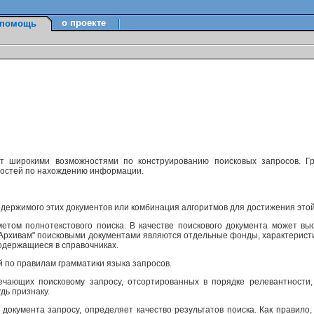
о проекте
помощь
ет широкими возможностями по конструированию поисковых запросов. Г
ностей по нахождению информации.
одержимого этих документов или комбинация алгоритмов для достижения этой
етом полнотекстового поиска. В качестве поискового документа может вы
м Архивам" поисковыми документами являются отдельные фонды, характерист
одержащиеся в справочниках.
й по правилам грамматики языка запросов.
ечающих поисковому запросу, отсортированных в порядке релевантности,
дь признаку.
 документа запросу, определяет качество результатов поиска. Как правило