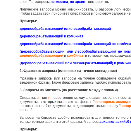
слов. Т.е. запросы
не москва
,
не архив
- некорректны.
Логические запросы можно комбинировать. В разборе логическ
чтобы задать свой приоритет операторов в поисковом запросе не
Примеры:
деревообрабатывающий или лесообрабатывающий
деревообрабатывающий и комбинат
деревообрабатывающий или лесообрабатывающий не комбин
(деревообрабатывающий или лесообрабатывающий) не ком
деревообрабатывающий
и
комбинат
, в то время как, предыдущ
(деревообрабатывающий или лесообрабатывающий) и (комбина
2. Фразовые запросы (или поиск на точное совпадение)
Фразовые запросы или запросы на точное совпадение обрамл
введенной фразы. Также фразовые запросы удобно использовать 
3. Запросы на близость (на расстояние между словами)
Оператор
/n
, где
n
- расстояние между словами, позволяет соста
документы, в которых встречаются фразы: "
о полярных экспеди
не позволит найти документы, содержащие только фразу "
поляр
равно 2.
Запросы на близость удобно использовать для поиска точног
только точные варианты этой фразы. А запрос
архангельский /0 
Примеры: