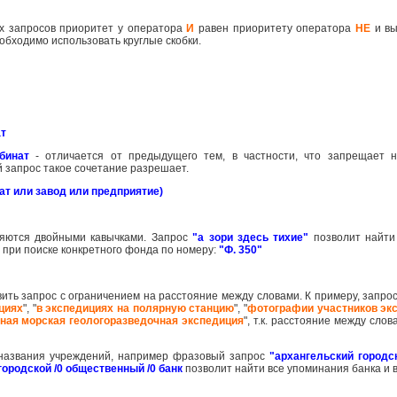
их запросов приоритет у оператора
И
равен приоритету оператора
НЕ
и вы
обходимо использовать круглые скобки.
ат
бинат
- отличается от предыдущего тем, в частности, что запрещает 
ий запрос такое сочетание разрешает.
т или завод или предприятие)
яются двойными кавычками. Запрос
"а зори здесь тихие"
позволит найти
при поиске конкретного фонда по номеру:
"Ф. 350"
вить запрос с ограничением на расстояние между словами. К примеру, запро
циях
", "
в экспедициях на полярную станцию
", "
фотографии участников эк
ная морская геологоразведочная экспедиция
", т.к. расстояние между сло
о названия учреждений, например фразовый запрос
"архангельский городс
городской /0 общественный /0 банк
позволит найти все упоминания банка и 