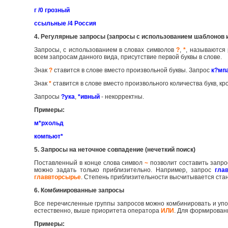
г /0 грозный
ссыльные /4 Россия
4. Регулярные запросы (запросы с использованием шаблонов 
Запросы, с использованием в словах символов
?
,
*
, называются
всем запросам данного вида, присутствие первой буквы в слове.
Знак
?
ставится в слове вместо произвольной буквы. Запрос
к?мп
Знак
*
ставится в слове вместо произвольного количества букв, к
Запросы
?ука
,
*ивный
- некорректны.
Примеры:
м*рхольд
компьют*
5. Запросы на неточное совпадение (нечеткий поиск)
Поставленный в конце слова символ
~
позволит составить запро
можно задать только приблизительно. Например, запрос
гла
главвторсырье
. Степень приблизительности высчитывается ст
6. Комбинированные запросы
Все перечисленные группы запросов можно комбинировать и упо
естественно, выше приоритета оператора
ИЛИ
. Для формирован
Примеры: