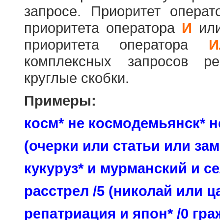
запросе. Приоритет опера
приоритета оператора
И
ил
приоритета оператора
И
комплексных запросов ре
круглые скобки.
Примеры:
косм* не космодемьянск* н
(очерки или статьи или зам
кукуруз* и мурманский и се
расстрел /5 (николай или ц
репатриация и япон* /0 гр