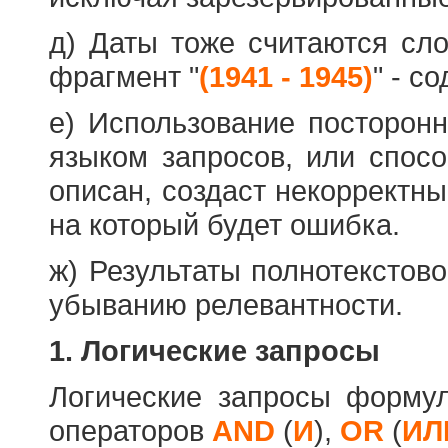
д) Даты тоже считаются сл
фрагмент "
(1941 - 1945)
" - с
е) Использование посторон
языком запросов, или спос
описан, создаст некорректны
на который будет ошибка.
ж) Результаты полнотекстов
убыванию релевантности.
1. Логические запросы
Логические запросы форму
операторов
AND
(
И
),
OR
(
ИЛ