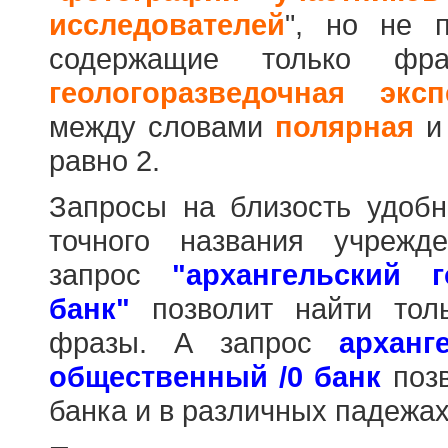
исследователей
", но не п
содержащие только фр
геологоразведочная эксп
между словами
полярная
равно 2.
Запросы на близость удобн
точного названия учрежд
запрос
"архангельский 
банк"
позволит найти тол
фразы. А запрос
арханг
общественный /0 банк
позв
банка и в различных падежах