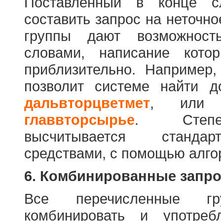
Поставленный в конце с
составить запрос на неточн
группы дают возможност
словами, написание кото
приблизительно. Например
позволит системе найти 
дальвторцветмет
, ил
главвторсырье
. Степен
высчитывается стандар
средствами, с помощью алго
6. Комбинированные запр
Все перечисленные г
комбинировать и употре