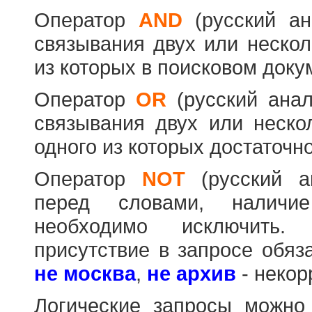
Оператор
AND
(русский а
связывания двух или нескол
из которых в поисковом доку
Оператор
OR
(русский ана
связывания двух или неско
одного из которых достаточно
Оператор
NOT
(русский 
перед словами, наличи
необходимо исключить
присутствие в запросе обяз
не москва
,
не архив
- некор
Логические запросы можно