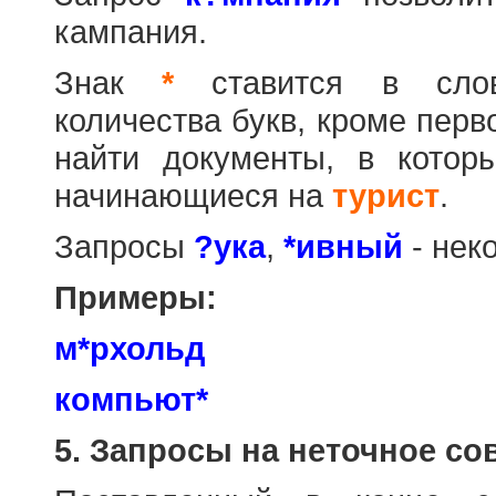
кампания.
Знак
*
ставится в слов
количества букв, кроме перв
найти документы, в котор
начинающиеся на
турист
.
Запросы
?ука
,
*ивный
- нек
Примеры:
м*рхольд
компьют*
5. Запросы на неточное со