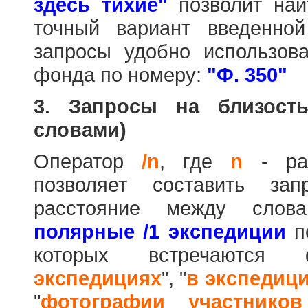
здесь тихие"
позволит най
точный вариант введенно
запросы удобно использова
фонда по номеру:
"Ф. 350"
3. Запросы на близост
словами)
Оператор
/n
, где
n
- рас
позволяет составить за
расстояние между слов
полярные /1 экспедиции
по
которых встречаются
экспедициях
", "
в экспедиц
"
фотографии участников