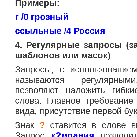
Примеры:
г /0 грозный
ссыльные /4 Россия
4. Регулярные запросы (
шаблонов или масок)
Запросы, с использовани
называются регулярным
позволяют наложить гибк
слова. Главное требование
вида, присутствие первой бук
Знак
?
ставится в слове в
Запрос
к?мпания
позволит