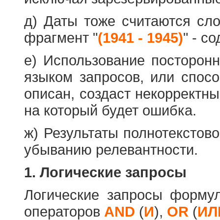
д) Даты тоже считаются сл
фрагмент "
(1941 - 1945)
" - с
е) Использование посторон
языком запросов, или спос
описан, создаст некорректны
на который будет ошибка.
ж) Результаты полнотекстов
убыванию релевантности.
1. Логические запросы
Логические запросы форму
операторов
AND
(
И
),
OR
(
ИЛ