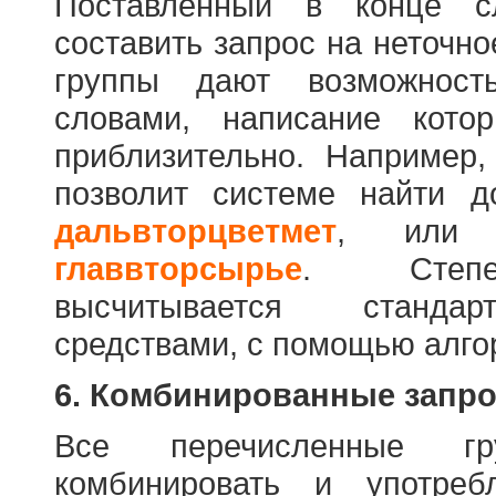
Поставленный в конце с
составить запрос на неточн
группы дают возможност
словами, написание кото
приблизительно. Например
позволит системе найти 
дальвторцветмет
, ил
главвторсырье
. Степен
высчитывается стандар
средствами, с помощью алго
6. Комбинированные запр
Все перечисленные г
комбинировать и употре