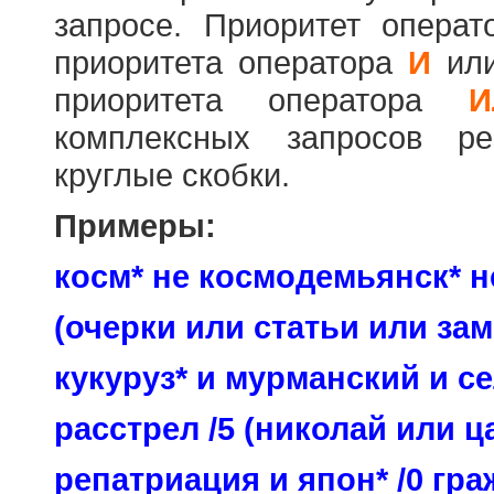
запросе. Приоритет опера
приоритета оператора
И
ил
приоритета оператора
И
комплексных запросов ре
круглые скобки.
Примеры:
косм* не космодемьянск* н
(очерки или статьи или зам
кукуруз* и мурманский и се
расстрел /5 (николай или ц
репатриация и япон* /0 гр