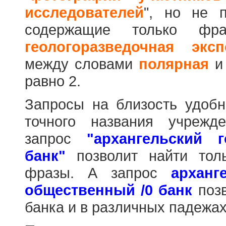
исследователей
", но не п
содержащие только фр
геологоразведочная эксп
между словами
полярная
равно 2.
Запросы на близость удобн
точного названия учрежд
запрос
"архангельский 
банк"
позволит найти тол
фразы. А запрос
арханг
общественный /0 банк
позв
банка и в различных падежах