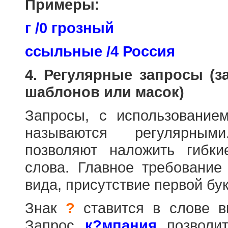
Примеры:
г /0 грозный
ссыльные /4 Россия
4. Регулярные запросы (
шаблонов или масок)
Запросы, с использовани
называются регулярным
позволяют наложить гибк
слова. Главное требование
вида, присутствие первой бук
Знак
?
ставится в слове в
Запрос
к?мпания
позволит