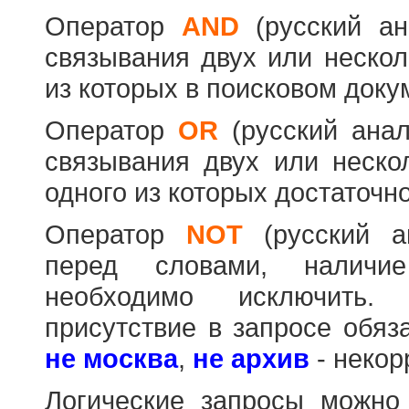
Оператор
AND
(русский а
связывания двух или нескол
из которых в поисковом доку
Оператор
OR
(русский ана
связывания двух или неско
одного из которых достаточно
Оператор
NOT
(русский 
перед словами, наличи
необходимо исключить
присутствие в запросе обяз
не москва
,
не архив
- некор
Логические запросы можно