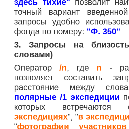
здесь тихие"
позволит най
точный вариант введенно
запросы удобно использова
фонда по номеру:
"Ф. 350"
3. Запросы на близост
словами)
Оператор
/n
, где
n
- рас
позволяет составить за
расстояние между слов
полярные /1 экспедиции
по
которых встречаются
экспедициях
", "
в экспедиц
"
фотографии участников