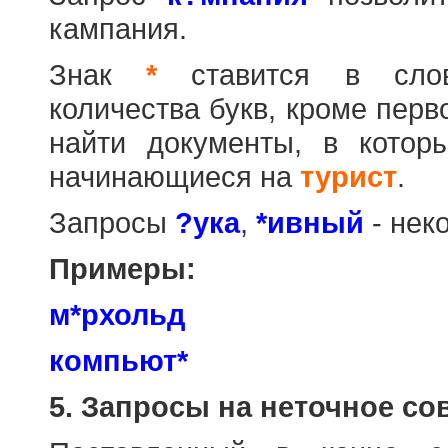
кампания.
Знак
*
ставится в слов
количества букв, кроме перв
найти документы, в котор
начинающиеся на
турист
.
Запросы
?ука
,
*ивный
- нек
Примеры:
м*рхольд
компьют*
5. Запросы на неточное со