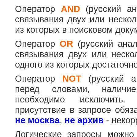
Оператор
AND
(русский а
связывания двух или нескол
из которых в поисковом доку
Оператор
OR
(русский ана
связывания двух или неско
одного из которых достаточно
Оператор
NOT
(русский 
перед словами, наличи
необходимо исключить
присутствие в запросе обяз
не москва
,
не архив
- некор
Логические запросы можно