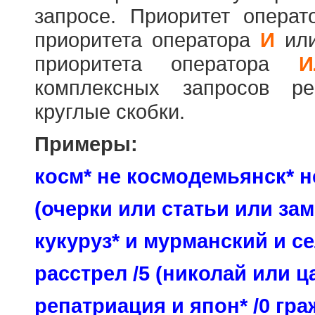
запросе. Приоритет опера
приоритета оператора
И
ил
приоритета оператора
И
комплексных запросов ре
круглые скобки.
Примеры:
косм* не космодемьянск* н
(очерки или статьи или зам
кукуруз* и мурманский и се
расстрел /5 (николай или ц
репатриация и япон* /0 гр