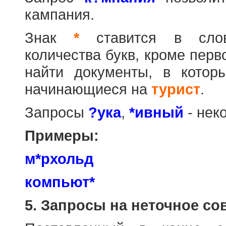
кампания.
Знак
*
ставится в слов
количества букв, кроме перв
найти документы, в котор
начинающиеся на
турист
.
Запросы
?ука
,
*ивный
- нек
Примеры:
м*рхольд
компьют*
5. Запросы на неточное со