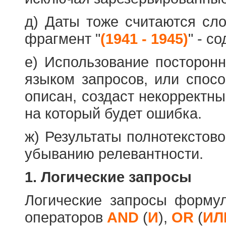
д) Даты тоже считаются сл
фрагмент "
(1941 - 1945)
" - с
е) Использование посторон
языком запросов, или спос
описан, создаст некорректны
на который будет ошибка.
ж) Результаты полнотекстов
убыванию релевантности.
1. Логические запросы
Логические запросы форму
операторов
AND
(
И
),
OR
(
ИЛ