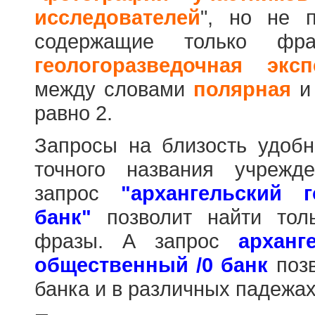
исследователей
", но не п
содержащие только фр
геологоразведочная эксп
между словами
полярная
равно 2.
Запросы на близость удобн
точного названия учрежд
запрос
"архангельский 
банк"
позволит найти тол
фразы. А запрос
арханг
общественный /0 банк
позв
банка и в различных падежах