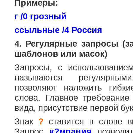
Примеры:
г /0 грозный
ссыльные /4 Россия
4. Регулярные запросы (
шаблонов или масок)
Запросы, с использовани
называются регулярным
позволяют наложить гибк
слова. Главное требование
вида, присутствие первой бук
Знак
?
ставится в слове в
Запрос
к?мпания
позволит