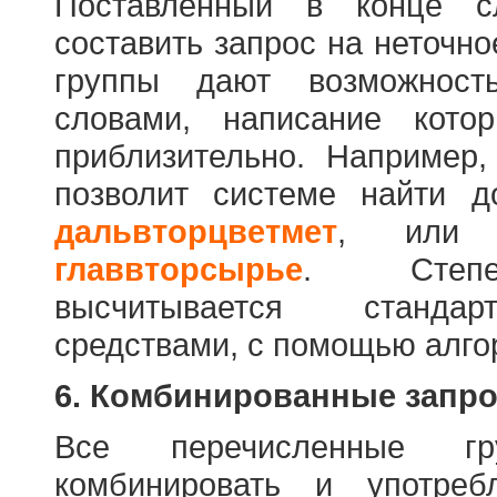
Поставленный в конце с
составить запрос на неточн
группы дают возможност
словами, написание кото
приблизительно. Например
позволит системе найти 
дальвторцветмет
, ил
главвторсырье
. Степен
высчитывается стандар
средствами, с помощью алго
6. Комбинированные запр
Все перечисленные г
комбинировать и употре