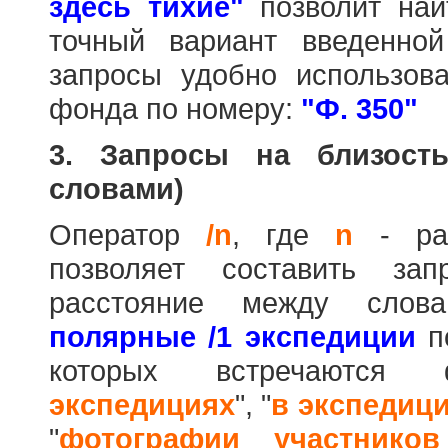
здесь тихие"
позволит най
точный вариант введенно
запросы удобно использова
фонда по номеру:
"Ф. 350"
3. Запросы на близост
словами)
Оператор
/n
, где
n
- рас
позволяет составить за
расстояние между слов
полярные /1 экспедиции
по
которых встречаются
экспедициях
", "
в экспедиц
"
фотографии участников