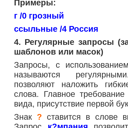
Примеры:
г /0 грозный
ссыльные /4 Россия
4. Регулярные запросы (
шаблонов или масок)
Запросы, с использовани
называются регулярным
позволяют наложить гибк
слова. Главное требование
вида, присутствие первой бук
Знак
?
ставится в слове в
Запрос
к?мпания
позволит