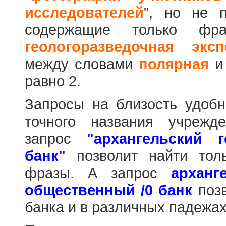
исследователей
", но не п
содержащие только фр
геологоразведочная эксп
между словами
полярная
равно 2.
Запросы на близость удобн
точного названия учрежд
запрос
"архангельский 
банк"
позволит найти тол
фразы. А запрос
арханг
общественный /0 банк
позв
банка и в различных падежах