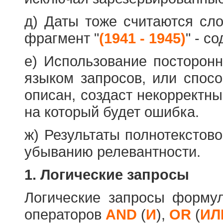
д) Даты тоже считаются сл
фрагмент "
(1941 - 1945)
" - с
е) Использование посторон
языком запросов, или спос
описан, создаст некорректны
на который будет ошибка.
ж) Результаты полнотекстов
убыванию релевантности.
1. Логические запросы
Логические запросы форму
операторов
AND
(
И
),
OR
(
ИЛ