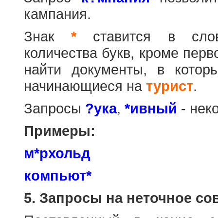
кампания.
Знак
*
ставится в слов
количества букв, кроме перв
найти документы, в котор
начинающиеся на
турист
.
Запросы
?ука
,
*ивный
- нек
Примеры:
м*рхольд
компьют*
5. Запросы на неточное со