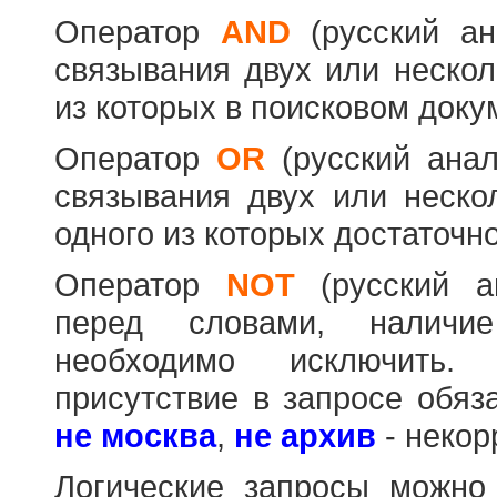
Оператор
AND
(русский а
связывания двух или нескол
из которых в поисковом доку
Оператор
OR
(русский ана
связывания двух или неско
одного из которых достаточно
Оператор
NOT
(русский 
перед словами, наличи
необходимо исключить
присутствие в запросе обяз
не москва
,
не архив
- некор
Логические запросы можно