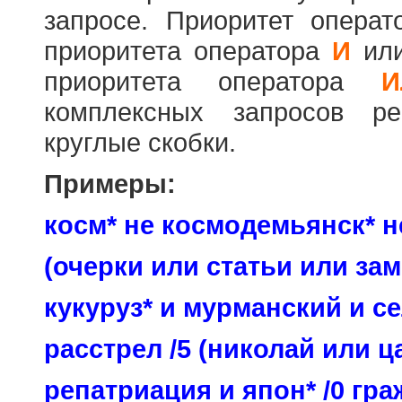
запросе. Приоритет опера
приоритета оператора
И
ил
приоритета оператора
И
комплексных запросов ре
круглые скобки.
Примеры:
косм* не космодемьянск* н
(очерки или статьи или зам
кукуруз* и мурманский и се
расстрел /5 (николай или ц
репатриация и япон* /0 гр