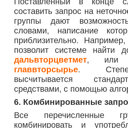
Поставленный в конце с
составить запрос на неточн
группы дают возможност
словами, написание кото
приблизительно. Например
позволит системе найти 
дальвторцветмет
, ил
главвторсырье
. Степен
высчитывается стандар
средствами, с помощью алго
6. Комбинированные запр
Все перечисленные г
комбинировать и употре