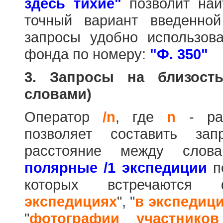
здесь тихие"
позволит най
точный вариант введенно
запросы удобно использова
фонда по номеру:
"Ф. 350"
3. Запросы на близост
словами)
Оператор
/n
, где
n
- рас
позволяет составить за
расстояние между слов
полярные /1 экспедиции
по
которых встречаются
экспедициях
", "
в экспедиц
"
фотографии участников