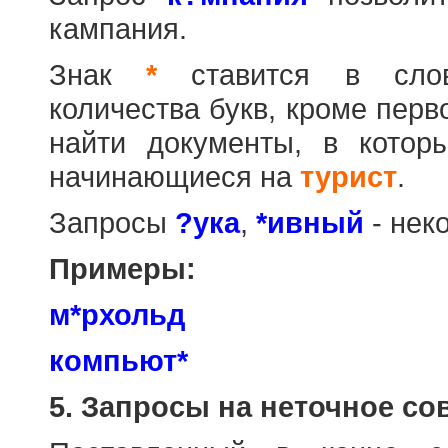
кампания.
Знак
*
ставится в слов
количества букв, кроме перв
найти документы, в котор
начинающиеся на
турист
.
Запросы
?ука
,
*ивный
- нек
Примеры:
м*рхольд
компьют*
5. Запросы на неточное со