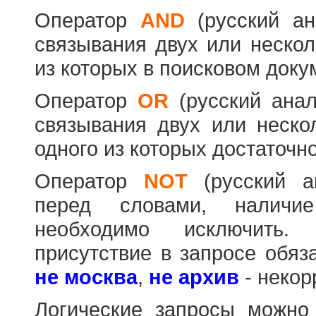
Оператор
AND
(русский а
связывания двух или нескол
из которых в поисковом доку
Оператор
OR
(русский ана
связывания двух или неско
одного из которых достаточно
Оператор
NOT
(русский 
перед словами, наличи
необходимо исключить
присутствие в запросе обяз
не москва
,
не архив
- некор
Логические запросы можно