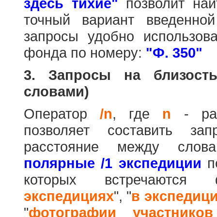
здесь тихие"
позволит най
точный вариант введенно
запросы удобно использова
фонда по номеру:
"Ф. 350"
3. Запросы на близост
словами)
Оператор
/n
, где
n
- рас
позволяет составить за
расстояние между слов
полярные /1 экспедиции
по
которых встречаются
экспедициях
", "
в экспедиц
"
фотографии участников