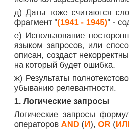
д) Даты тоже считаются сл
фрагмент "
(1941 - 1945)
" - с
е) Использование посторон
языком запросов, или спос
описан, создаст некорректны
на который будет ошибка.
ж) Результаты полнотекстов
убыванию релевантности.
1. Логические запросы
Логические запросы форму
операторов
AND
(
И
),
OR
(
ИЛ