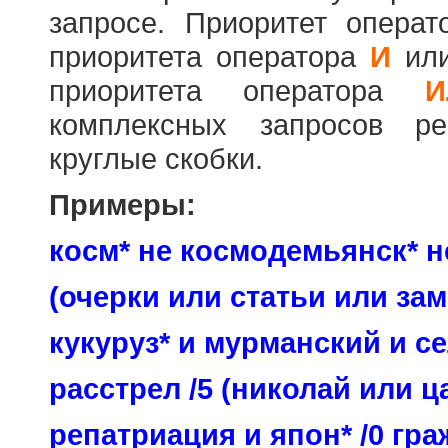
запросе. Приоритет опера
приоритета оператора
И
ил
приоритета оператора
И
комплексных запросов ре
круглые скобки.
Примеры:
косм* не космодемьянск* н
(очерки или статьи или зам
кукуруз* и мурманский и се
расстрел /5 (николай или ц
репатриация и япон* /0 гр