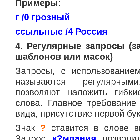
Примеры:
г /0 грозный
ссыльные /4 Россия
4. Регулярные запросы (
шаблонов или масок)
Запросы, с использовани
называются регулярным
позволяют наложить гибк
слова. Главное требование
вида, присутствие первой бук
Знак
?
ставится в слове в
Запрос
к?мпания
позволит