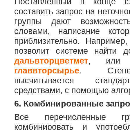
Поставленный в конце с
составить запрос на неточн
группы дают возможност
словами, написание кото
приблизительно. Например
позволит системе найти 
дальвторцветмет
, ил
главвторсырье
. Степен
высчитывается стандар
средствами, с помощью алго
6. Комбинированные запр
Все перечисленные г
комбинировать и употре