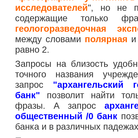
исследователей
", но не п
содержащие только фр
геологоразведочная эксп
между словами
полярная
равно 2.
Запросы на близость удобн
точного названия учрежд
запрос
"архангельский 
банк"
позволит найти тол
фразы. А запрос
арханг
общественный /0 банк
позв
банка и в различных падежах