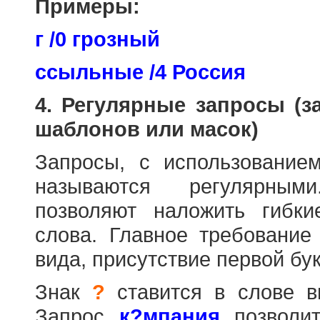
Примеры:
г /0 грозный
ссыльные /4 Россия
4. Регулярные запросы (
шаблонов или масок)
Запросы, с использовани
называются регулярным
позволяют наложить гибк
слова. Главное требование
вида, присутствие первой бук
Знак
?
ставится в слове в
Запрос
к?мпания
позволит