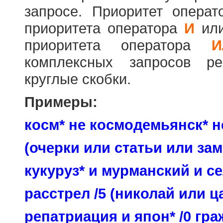
запросе. Приоритет опера
приоритета оператора
И
ил
приоритета оператора
И
комплексных запросов ре
круглые скобки.
Примеры:
косм* не космодемьянск* н
(очерки или статьи или зам
кукуруз* и мурманский и се
расстрел /5 (николай или ц
репатриация и япон* /0 гр