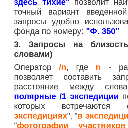
здесь тихие"
позволит най
точный вариант введенно
запросы удобно использова
фонда по номеру:
"Ф. 350"
3. Запросы на близост
словами)
Оператор
/n
, где
n
- рас
позволяет составить за
расстояние между слов
полярные /1 экспедиции
по
которых встречаются
экспедициях
", "
в экспедиц
"
фотографии участников