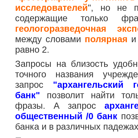
исследователей
", но не п
содержащие только фр
геологоразведочная эксп
между словами
полярная
равно 2.
Запросы на близость удобн
точного названия учрежд
запрос
"архангельский 
банк"
позволит найти тол
фразы. А запрос
арханг
общественный /0 банк
позв
банка и в различных падежах