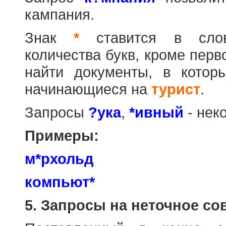
кампания.
Знак
*
ставится в слов
количества букв, кроме перв
найти документы, в котор
начинающиеся на
турист
.
Запросы
?ука
,
*ивный
- нек
Примеры:
м*рхольд
компьют*
5. Запросы на неточное со