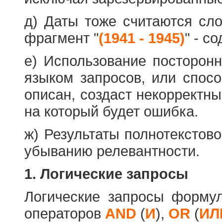
д) Даты тоже считаются сл
фрагмент "
(1941 - 1945)
" - с
е) Использование посторон
языком запросов, или спос
описан, создаст некорректны
на который будет ошибка.
ж) Результаты полнотекстов
убыванию релевантности.
1. Логические запросы
Логические запросы форму
операторов
AND
(
И
),
OR
(
ИЛ