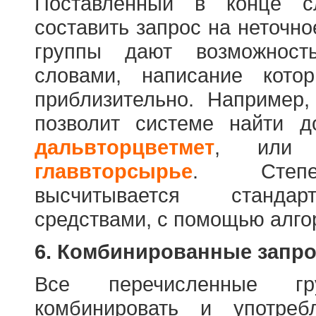
Поставленный в конце с
составить запрос на неточн
группы дают возможност
словами, написание кото
приблизительно. Например
позволит системе найти 
дальвторцветмет
, ил
главвторсырье
. Степен
высчитывается стандар
средствами, с помощью алго
6. Комбинированные запр
Все перечисленные г
комбинировать и употре