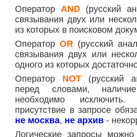
Оператор
AND
(русский а
связывания двух или нескол
из которых в поисковом доку
Оператор
OR
(русский ана
связывания двух или неско
одного из которых достаточно
Оператор
NOT
(русский 
перед словами, наличи
необходимо исключить
присутствие в запросе обяз
не москва
,
не архив
- некор
Логические запросы можно