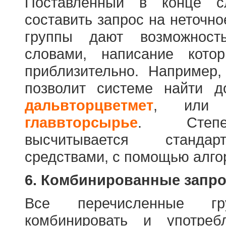
Поставленный в конце с
составить запрос на неточн
группы дают возможност
словами, написание кото
приблизительно. Например
позволит системе найти 
дальвторцветмет
, ил
главвторсырье
. Степен
высчитывается стандар
средствами, с помощью алго
6. Комбинированные запр
Все перечисленные г
комбинировать и употре