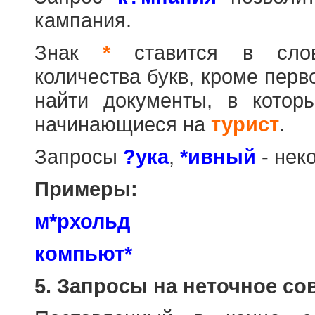
кампания.
Знак
*
ставится в слов
количества букв, кроме перв
найти документы, в котор
начинающиеся на
турист
.
Запросы
?ука
,
*ивный
- нек
Примеры:
м*рхольд
компьют*
5. Запросы на неточное со