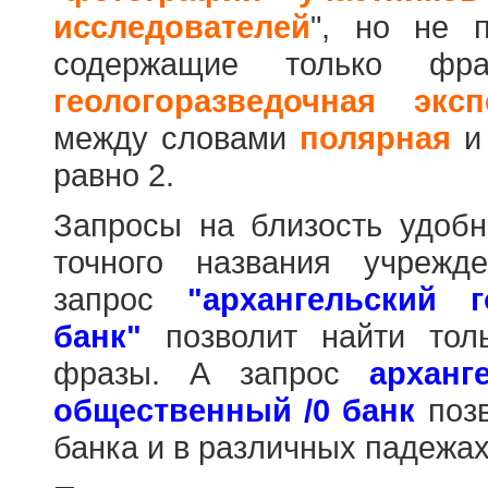
исследователей
", но не п
содержащие только фр
геологоразведочная эксп
между словами
полярная
равно 2.
Запросы на близость удобн
точного названия учрежд
запрос
"архангельский 
банк"
позволит найти тол
фразы. А запрос
арханг
общественный /0 банк
позв
банка и в различных падежах