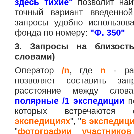
здесь тихие"
позволит най
точный вариант введенно
запросы удобно использова
фонда по номеру:
"Ф. 350"
3. Запросы на близост
словами)
Оператор
/n
, где
n
- рас
позволяет составить за
расстояние между слов
полярные /1 экспедиции
по
которых встречаются
экспедициях
", "
в экспедиц
"
фотографии участников