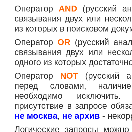
Оператор
AND
(русский а
связывания двух или нескол
из которых в поисковом доку
Оператор
OR
(русский ана
связывания двух или неско
одного из которых достаточно
Оператор
NOT
(русский 
перед словами, наличи
необходимо исключить
присутствие в запросе обяз
не москва
,
не архив
- некор
Логические запросы можно