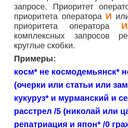
запросе. Приоритет опера
приоритета оператора
И
ил
приоритета оператора
И
комплексных запросов ре
круглые скобки.
Примеры:
косм* не космодемьянск* н
(очерки или статьи или зам
кукуруз* и мурманский и се
расстрел /5 (николай или ц
репатриация и япон* /0 гр