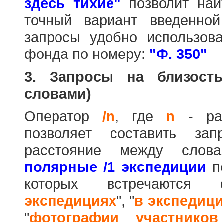
здесь тихие"
позволит най
точный вариант введенно
запросы удобно использова
фонда по номеру:
"Ф. 350"
3. Запросы на близост
словами)
Оператор
/n
, где
n
- рас
позволяет составить за
расстояние между слов
полярные /1 экспедиции
по
которых встречаются
экспедициях
", "
в экспедиц
"
фотографии участников