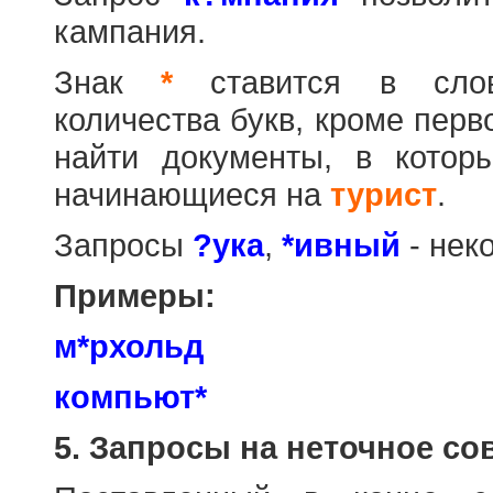
кампания.
Знак
*
ставится в слов
количества букв, кроме перв
найти документы, в котор
начинающиеся на
турист
.
Запросы
?ука
,
*ивный
- нек
Примеры:
м*рхольд
компьют*
5. Запросы на неточное со