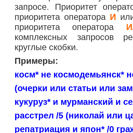
запросе. Приоритет опера
приоритета оператора
И
ил
приоритета оператора
И
комплексных запросов ре
круглые скобки.
Примеры:
косм* не космодемьянск* н
(очерки или статьи или зам
кукуруз* и мурманский и се
расстрел /5 (николай или ц
репатриация и япон* /0 гр