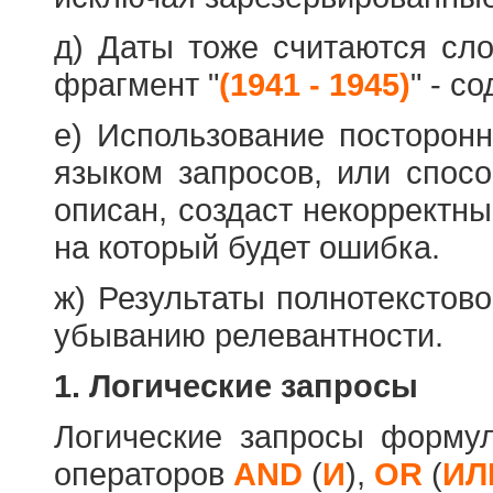
д) Даты тоже считаются сл
фрагмент "
(1941 - 1945)
" - с
е) Использование посторон
языком запросов, или спос
описан, создаст некорректны
на который будет ошибка.
ж) Результаты полнотекстов
убыванию релевантности.
1. Логические запросы
Логические запросы форму
операторов
AND
(
И
),
OR
(
ИЛ