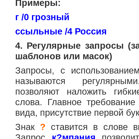
Примеры:
г /0 грозный
ссыльные /4 Россия
4. Регулярные запросы (
шаблонов или масок)
Запросы, с использовани
называются регулярным
позволяют наложить гибк
слова. Главное требование
вида, присутствие первой бук
Знак
?
ставится в слове в
Запрос
к?мпания
позволит