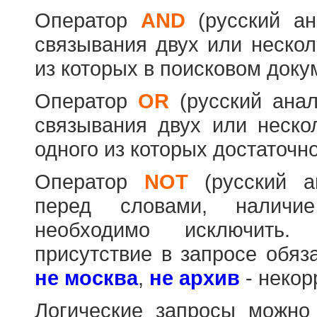
Оператор
AND
(русский а
связывания двух или нескол
из которых в поисковом доку
Оператор
OR
(русский ана
связывания двух или неско
одного из которых достаточно
Оператор
NOT
(русский 
перед словами, наличи
необходимо исключить
присутствие в запросе обяз
не москва
,
не архив
- некор
Логические запросы можно