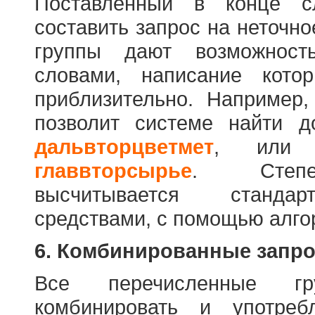
Поставленный в конце с
составить запрос на неточн
группы дают возможност
словами, написание кото
приблизительно. Например
позволит системе найти 
дальвторцветмет
, ил
главвторсырье
. Степен
высчитывается стандар
средствами, с помощью алго
6. Комбинированные запр
Все перечисленные г
комбинировать и употре