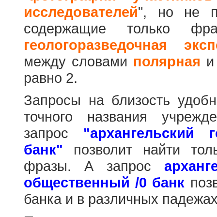
исследователей
", но не п
содержащие только фр
геологоразведочная эксп
между словами
полярная
равно 2.
Запросы на близость удобн
точного названия учрежд
запрос
"архангельский 
банк"
позволит найти тол
фразы. А запрос
арханг
общественный /0 банк
позв
банка и в различных падежах