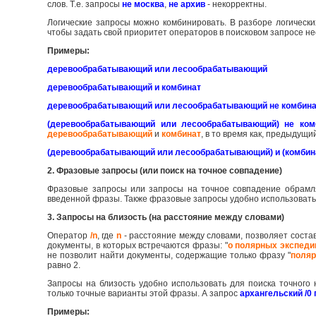
слов. Т.е. запросы
не москва
,
не архив
- некорректны.
Логические запросы можно комбинировать. В разборе логическ
чтобы задать свой приоритет операторов в поисковом запросе не
Примеры:
деревообрабатывающий или лесообрабатывающий
деревообрабатывающий и комбинат
деревообрабатывающий или лесообрабатывающий не комбин
(деревообрабатывающий или лесообрабатывающий) не ком
деревообрабатывающий
и
комбинат
, в то время как, предыдущ
(деревообрабатывающий или лесообрабатывающий) и (комбина
2. Фразовые запросы (или поиск на точное совпадение)
Фразовые запросы или запросы на точное совпадение обрамл
введенной фразы. Также фразовые запросы удобно использовать 
3. Запросы на близость (на расстояние между словами)
Оператор
/n
, где
n
- расстояние между словами, позволяет соста
документы, в которых встречаются фразы: "
о полярных экспеди
не позволит найти документы, содержащие только фразу "
поляр
равно 2.
Запросы на близость удобно использовать для поиска точног
только точные варианты этой фразы. А запрос
архангельский /0 
Примеры: