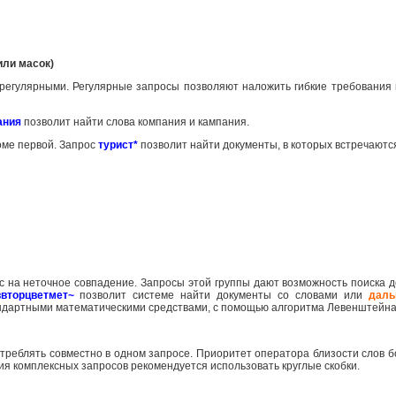
или масок)
 регулярными. Регулярные запросы позволяют наложить гибкие требования 
ания
позволит найти слова компания и кампания.
роме первой. Запрос
турист*
позволит найти документы, в которых встречаютс
с на неточное совпадение. Запросы этой группы дают возможность поиска д
ввторцветмет~
позволит системе найти документы со словами или
даль
андартными математическими средствами, с помощью алгоритма Левенштейна
треблять совместно в одном запросе. Приоритет оператора близости слов
ия комплексных запросов рекомендуется использовать круглые скобки.