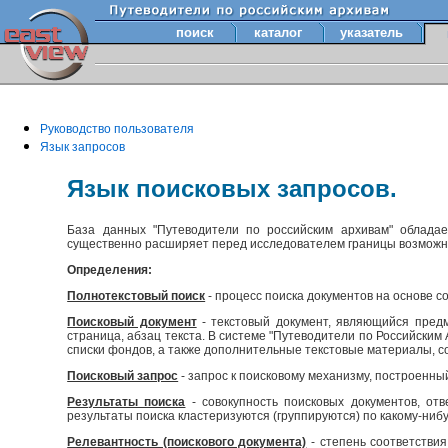
поиск
каталог
указатель
Руководство пользователя
Язык запросов
Язык поисковых запросов.
База данных "Путеводители по российским архивам" облада
существенно расширяет перед исследователем границы возмож
Определения:
Полнотекстовый поиск
- процесс поиска документов на основе с
Поисковый документ
- текстовый документ, являющийся предм
страница, абзац текста. В системе "Путеводители по Российски
списки фондов, а также дополнительные текстовые материалы, с
Поисковый запрос
- запрос к поисковому механизму, построенны
Результаты поиска
- совокупность поисковых документов, отв
результаты поиска кластеризуются (группируются) по какому-нибу
Релевантность (поискового документа)
- степень соответствия