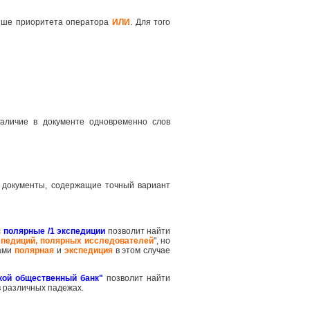
ше приоритета оператора
ИЛИ
. Для того
наличие в документе одновременно слов
 документы, содержащие точный вариант
с
полярные /1 экспедиции
позволит найти
спедиций, полярных исследователей
", но
вами
полярная
и
экспедиция
в этом случае
кой общественный банк"
позволит найти
в различных падежах.