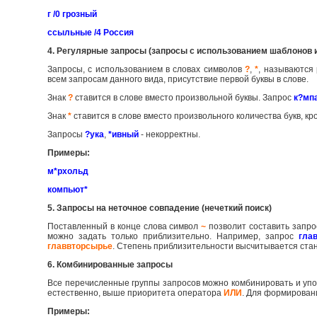
г /0 грозный
ссыльные /4 Россия
4. Регулярные запросы (запросы с использованием шаблонов 
Запросы, с использованием в словах символов
?
,
*
, называются
всем запросам данного вида, присутствие первой буквы в слове.
Знак
?
ставится в слове вместо произвольной буквы. Запрос
к?мп
Знак
*
ставится в слове вместо произвольного количества букв, к
Запросы
?ука
,
*ивный
- некорректны.
Примеры:
м*рхольд
компьют*
5. Запросы на неточное совпадение (нечеткий поиск)
Поставленный в конце слова символ
~
позволит составить запро
можно задать только приблизительно. Например, запрос
гла
главвторсырье
. Степень приблизительности высчитывается ст
6. Комбинированные запросы
Все перечисленные группы запросов можно комбинировать и упо
естественно, выше приоритета оператора
ИЛИ
. Для формирован
Примеры: