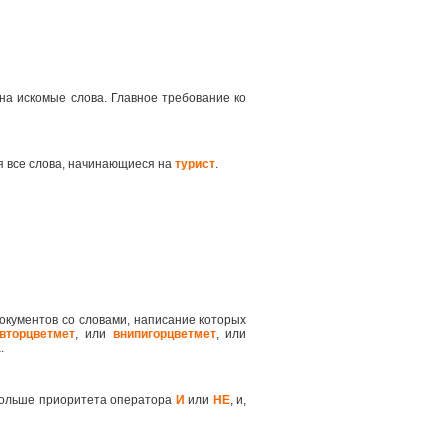
на искомые слова. Главное требование ко
я все слова, начинающиеся на
турист
.
окументов со словами, написание которых
вторцветмет
, или
внипигорцветмет
, или
.
 больше приоритета оператора
И
или
НЕ
, и,