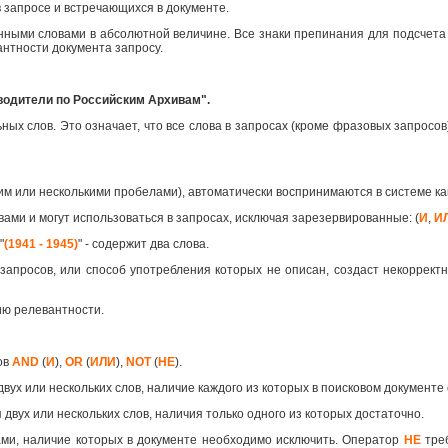
 запросе и встречающихся в документе.
анными словами в абсолютной величине. Все знаки препинания для подсчета
антности документа запросу.
водители по Российским Архивам".
х слов. Это означает, что все слова в запросах (кроме фразовых запросов)
им или несколькими пробелами), автоматически воспринимаются в системе 
вами и могут использоваться в запросах, исключая зарезервированные: (
И
,
И
"
(1941 - 1945)
" - содержит два слова.
запросов, или способ употребления которых не описан, создаст некорректн
ию релевантности.
ов
AND
(
И
),
OR
(
ИЛИ
),
NOT
(
НЕ
).
двух или нескольких слов, наличие каждого из которых в поисковом документе
 двух или нескольких слов, наличия только одного из которых достаточно.
ами, наличие которых в документе необходимо исключить. Оператор
НЕ
треб