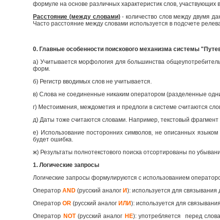
формуле на основе различных характеристик слов, участвующих в
Расстояние (между словами)
- количество слов между двумя д
Часто расстояние между словами используется в подсчете релев
0. Главные особенности поискового механизма системы "Путе
а) Учитывается морфология для большинства общеупотребительны
форм.
б) Регистр вводимых слов не учитывается.
в) Слова не соединенные никаким оператором (разделенные одн
г) Местоимения, междометия и предлоги в системе считаются сло
д) Даты тоже считаются словами. Например, текстовый фрагмент 
е) Использование посторонних символов, не описанных языком 
будет ошибка.
ж) Результаты полнотекстового поиска отсортированы по убыван
1. Логические запросы
Логические запросы формулируются с использованием оператор
Оператор
AND
(русский аналог
И
): используется для связывания 
Оператор
OR
(русский аналог
ИЛИ
): используется для связывания
Оператор
NOT
(русский аналог
НЕ
): употребляется перед слов