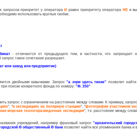
их запросов приоритет у оператора
И
равен приоритету оператора
НЕ
и вы
обходимо использовать круглые скобки.
ат
бинат
- отличается от предыдущего тем, в частности, что запрещает 
ий запрос такое сочетание разрешает.
т или завод или предприятие)
яются двойными кавычками. Запрос
"а зори здесь тихие"
позволит найти
при поиске конкретного фонда по номеру:
"Ф. 350"
вить запрос с ограничением на расстояние между словами. К примеру, запро
циях
", "
в экспедициях на полярную станцию
", "
фотографии участников эк
ная морская геологоразведочная экспедиция
", т.к. расстояние между сло
о названия учреждений, например фразовый запрос
"архангельский городс
городской /0 общественный /0 банк
позволит найти все упоминания банка и 