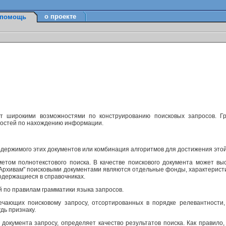
о проекте
помощь
ет широкими возможностями по конструированию поисковых запросов. Г
ностей по нахождению информации.
одержимого этих документов или комбинация алгоритмов для достижения этой
етом полнотекстового поиска. В качестве поискового документа может вы
м Архивам" поисковыми документами являются отдельные фонды, характерист
одержащиеся в справочниках.
й по правилам грамматики языка запросов.
ечающих поисковому запросу, отсортированных в порядке релевантности,
дь признаку.
 документа запросу, определяет качество результатов поиска. Как правило