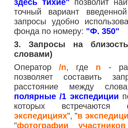
здесь тихие"
позволит най
точный вариант введенно
запросы удобно использова
фонда по номеру:
"Ф. 350"
3. Запросы на близост
словами)
Оператор
/n
, где
n
- рас
позволяет составить за
расстояние между слов
полярные /1 экспедиции
по
которых встречаются
экспедициях
", "
в экспедиц
"
фотографии участников