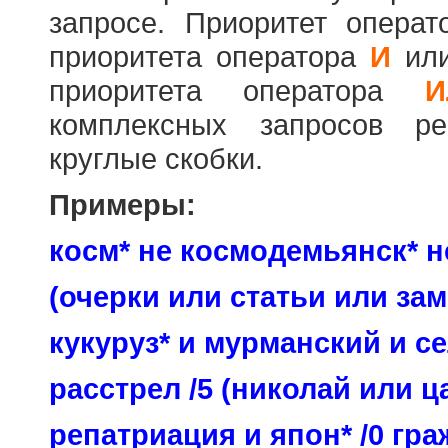
запросе. Приоритет опера
приоритета оператора
И
ил
приоритета оператора
И
комплексных запросов ре
круглые скобки.
Примеры:
косм* не космодемьянск* н
(очерки или статьи или зам
кукуруз* и мурманский и се
расстрел /5 (николай или ц
репатриация и япон* /0 гр