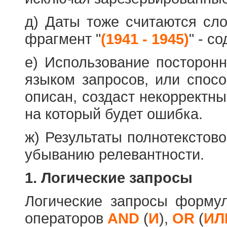
д) Даты тоже считаются сл
фрагмент "
(1941 - 1945)
" - с
е) Использование посторон
языком запросов, или спос
описан, создаст некорректны
на который будет ошибка.
ж) Результаты полнотекстов
убыванию релевантности.
1. Логические запросы
Логические запросы форму
операторов
AND
(
И
),
OR
(
ИЛ