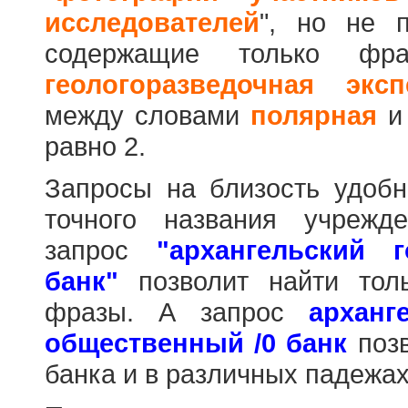
исследователей
", но не п
содержащие только фр
геологоразведочная эксп
между словами
полярная
равно 2.
Запросы на близость удобн
точного названия учрежд
запрос
"архангельский 
банк"
позволит найти тол
фразы. А запрос
арханг
общественный /0 банк
позв
банка и в различных падежах