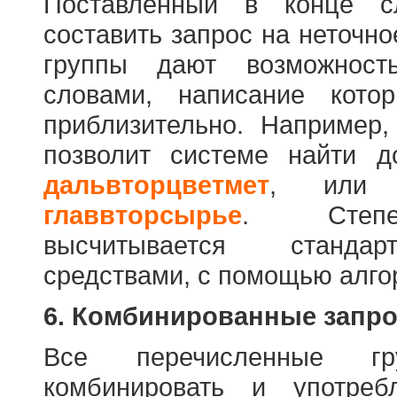
Поставленный в конце с
составить запрос на неточн
группы дают возможност
словами, написание кото
приблизительно. Например
позволит системе найти 
дальвторцветмет
, ил
главвторсырье
. Степен
высчитывается стандар
средствами, с помощью алго
6. Комбинированные запр
Все перечисленные г
комбинировать и употре