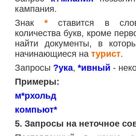
кампания.
Знак
*
ставится в слов
количества букв, кроме перв
найти документы, в котор
начинающиеся на
турист
.
Запросы
?ука
,
*ивный
- нек
Примеры:
м*рхольд
компьют*
5. Запросы на неточное со