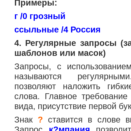
Примеры:
г /0 грозный
ссыльные /4 Россия
4. Регулярные запросы (
шаблонов или масок)
Запросы, с использовани
называются регулярным
позволяют наложить гибк
слова. Главное требование
вида, присутствие первой бук
Знак
?
ставится в слове в
Запрос
к?мпания
позволит