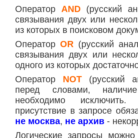
Оператор
AND
(русский а
связывания двух или нескол
из которых в поисковом доку
Оператор
OR
(русский ана
связывания двух или неско
одного из которых достаточно
Оператор
NOT
(русский 
перед словами, наличи
необходимо исключить
присутствие в запросе обяз
не москва
,
не архив
- некор
Логические запросы можно