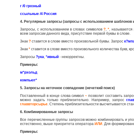
г /0 грозный
ссыльные /4 Россия
4. Регулярные запросы (запросы с использованием шаблонов 
Запросы, с использованием в словах символов
?
,
*
, называются
всем запросам данного вида, присутствие первой буквы в слове.
Знак
?
ставится в слове вместо произвольной буквы. Запрос
к?мп
Знак
*
ставится в слове вместо произвольного количества букв, к
Запросы
?ука
,
*ивный
- некорректны.
Примеры:
м*рхольд
компьют*
5. Запросы на неточное совпадение (нечеткий поиск)
Поставленный в конце слова символ
~
позволит составить запро
можно задать только приблизительно. Например, запрос
гла
главвторсырье
. Степень приблизительности высчитывается ст
6. Комбинированные запросы
Все перечисленные группы запросов можно комбинировать и упо
естественно, выше приоритета оператора
ИЛИ
. Для формирован
Примеры: