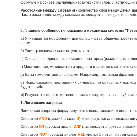
формуле на основе различных характеристик слов, участвующих в
Расстояние (между словами)
- количество слов между двумя д
Часто расстояние между словами используется в подсчете релев
0. Главные особенности поискового механизма системы "Путе
а) Учитывается морфология для большинства общеупотребительны
форм.
б) Регистр вводимых слов не учитывается.
в) Слова не соединенные никаким оператором (разделенные одн
г) Местоимения, междометия и предлоги в системе считаются сло
д) Даты тоже считаются словами. Например, текстовый фрагмент 
е) Использование посторонних символов, не описанных языком 
будет ошибка.
ж) Результаты полнотекстового поиска отсортированы по убыван
1. Логические запросы
Логические запросы формулируются с использованием оператор
Оператор
AND
(русский аналог
И
): используется для связывания 
Оператор
OR
(русский аналог
ИЛИ
): используется для связывания
Оператор
NOT
(русский аналог
НЕ
): употребляется перед слов