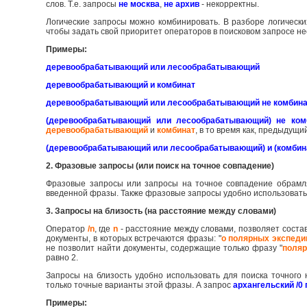
слов. Т.е. запросы
не москва
,
не архив
- некорректны.
Логические запросы можно комбинировать. В разборе логическ
чтобы задать свой приоритет операторов в поисковом запросе не
Примеры:
деревообрабатывающий или лесообрабатывающий
деревообрабатывающий и комбинат
деревообрабатывающий или лесообрабатывающий не комбин
(деревообрабатывающий или лесообрабатывающий) не ком
деревообрабатывающий
и
комбинат
, в то время как, предыдущ
(деревообрабатывающий или лесообрабатывающий) и (комбина
2. Фразовые запросы (или поиск на точное совпадение)
Фразовые запросы или запросы на точное совпадение обрамл
введенной фразы. Также фразовые запросы удобно использовать 
3. Запросы на близость (на расстояние между словами)
Оператор
/n
, где
n
- расстояние между словами, позволяет соста
документы, в которых встречаются фразы: "
о полярных экспеди
не позволит найти документы, содержащие только фразу "
поляр
равно 2.
Запросы на близость удобно использовать для поиска точног
только точные варианты этой фразы. А запрос
архангельский /0 
Примеры: