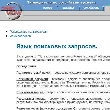
поиск
каталог
указатель
Руководство пользователя
Язык запросов
Язык поисковых запросов.
База данных "Путеводители по российским архивам" облада
существенно расширяет перед исследователем границы возмож
Определения:
Полнотекстовый поиск
- процесс поиска документов на основе с
Поисковый документ
- текстовый документ, являющийся предм
страница, абзац текста. В системе "Путеводители по Российски
списки фондов, а также дополнительные текстовые материалы, с
Поисковый запрос
- запрос к поисковому механизму, построенны
Результаты поиска
- совокупность поисковых документов, отв
результаты поиска кластеризуются (группируются) по какому-нибу
Релевантность (поискового документа)
- степень соответствия