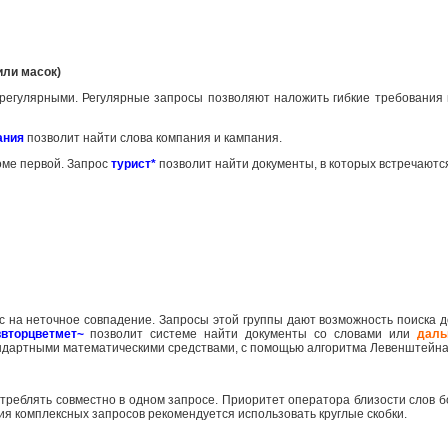
или масок)
 регулярными. Регулярные запросы позволяют наложить гибкие требования 
ания
позволит найти слова компания и кампания.
роме первой. Запрос
турист*
позволит найти документы, в которых встречаютс
с на неточное совпадение. Запросы этой группы дают возможность поиска д
ввторцветмет~
позволит системе найти документы со словами или
даль
андартными математическими средствами, с помощью алгоритма Левенштейна
треблять совместно в одном запросе. Приоритет оператора близости слов
ия комплексных запросов рекомендуется использовать круглые скобки.