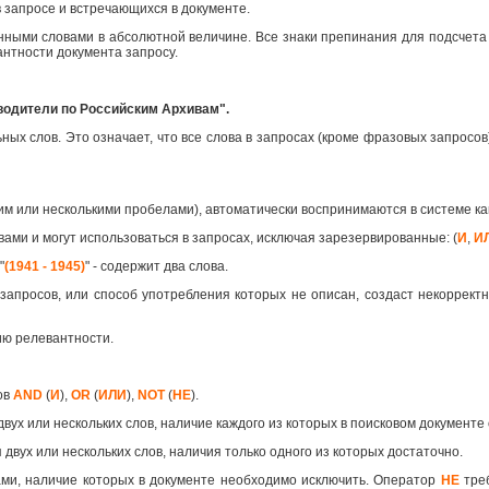
 запросе и встречающихся в документе.
анными словами в абсолютной величине. Все знаки препинания для подсчета
антности документа запросу.
водители по Российским Архивам".
х слов. Это означает, что все слова в запросах (кроме фразовых запросов)
им или несколькими пробелами), автоматически воспринимаются в системе 
вами и могут использоваться в запросах, исключая зарезервированные: (
И
,
И
"
(1941 - 1945)
" - содержит два слова.
запросов, или способ употребления которых не описан, создаст некорректн
ию релевантности.
ов
AND
(
И
),
OR
(
ИЛИ
),
NOT
(
НЕ
).
двух или нескольких слов, наличие каждого из которых в поисковом документе
 двух или нескольких слов, наличия только одного из которых достаточно.
ами, наличие которых в документе необходимо исключить. Оператор
НЕ
треб