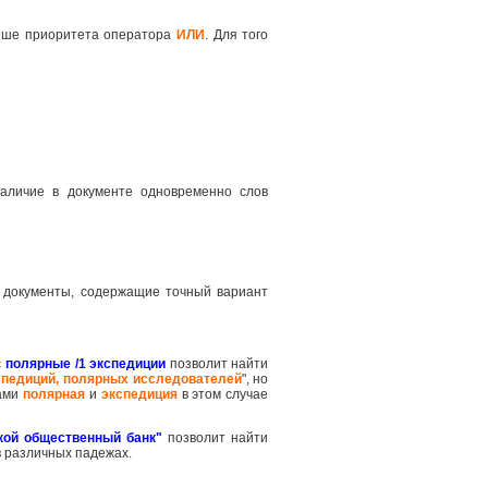
ше приоритета оператора
ИЛИ
. Для того
наличие в документе одновременно слов
 документы, содержащие точный вариант
с
полярные /1 экспедиции
позволит найти
спедиций, полярных исследователей
", но
вами
полярная
и
экспедиция
в этом случае
кой общественный банк"
позволит найти
в различных падежах.