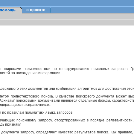
о проекте
помощь
ет широкими возможностями по конструированию поисковых запросов. Г
ностей по нахождению информации.
одержимого этих документов или комбинация алгоритмов для достижения этой
етом полнотекстового поиска. В качестве поискового документа может вы
м Архивам" поисковыми документами являются отдельные фонды, характерист
одержащиеся в справочниках.
й по правилам грамматики языка запросов.
ечающих поисковому запросу, отсортированных в порядке релевантности,
дь признаку.
 документа запросу, определяет качество результатов поиска. Как правило