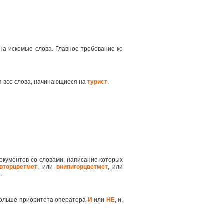
на искомые слова. Главное требование ко
я все слова, начинающиеся на
турист
.
окументов со словами, написание которых
вторцветмет
, или
внипигорцветмет
, или
.
 больше приоритета оператора
И
или
НЕ
, и,