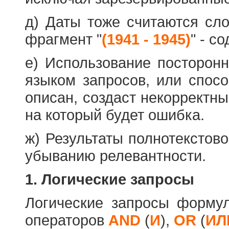
д) Даты тоже считаются сл
фрагмент "
(1941 - 1945)
" - с
е) Использование посторон
языком запросов, или спос
описан, создаст некорректны
на который будет ошибка.
ж) Результаты полнотекстов
убыванию релевантности.
1. Логические запросы
Логические запросы форму
операторов
AND
(
И
),
OR
(
ИЛ