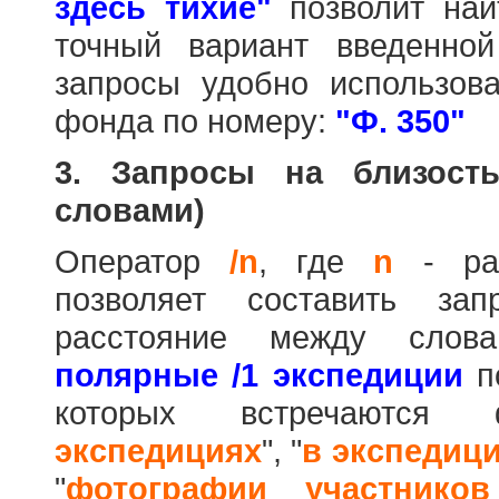
здесь тихие"
позволит най
точный вариант введенно
запросы удобно использова
фонда по номеру:
"Ф. 350"
3. Запросы на близост
словами)
Оператор
/n
, где
n
- рас
позволяет составить за
расстояние между слов
полярные /1 экспедиции
по
которых встречаются
экспедициях
", "
в экспедиц
"
фотографии участников