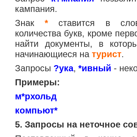
кампания.
Знак
*
ставится в слов
количества букв, кроме перв
найти документы, в котор
начинающиеся на
турист
.
Запросы
?ука
,
*ивный
- нек
Примеры:
м*рхольд
компьют*
5. Запросы на неточное со