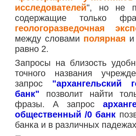
исследователей
", но не п
содержащие только фр
геологоразведочная эксп
между словами
полярная
равно 2.
Запросы на близость удобн
точного названия учрежд
запрос
"архангельский 
банк"
позволит найти тол
фразы. А запрос
арханг
общественный /0 банк
позв
банка и в различных падежах