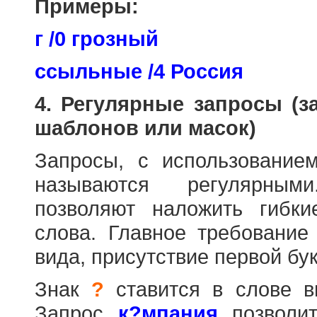
Примеры:
г /0 грозный
ссыльные /4 Россия
4. Регулярные запросы (
шаблонов или масок)
Запросы, с использовани
называются регулярным
позволяют наложить гибк
слова. Главное требование
вида, присутствие первой бук
Знак
?
ставится в слове в
Запрос
к?мпания
позволит