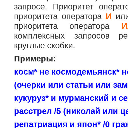
запросе. Приоритет опера
приоритета оператора
И
ил
приоритета оператора
И
комплексных запросов ре
круглые скобки.
Примеры:
косм* не космодемьянск* н
(очерки или статьи или зам
кукуруз* и мурманский и се
расстрел /5 (николай или ц
репатриация и япон* /0 гр