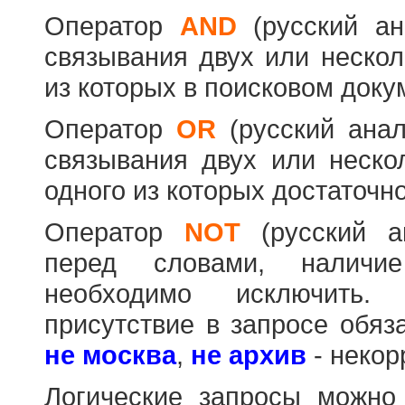
Оператор
AND
(русский а
связывания двух или нескол
из которых в поисковом доку
Оператор
OR
(русский ана
связывания двух или неско
одного из которых достаточно
Оператор
NOT
(русский 
перед словами, наличи
необходимо исключить
присутствие в запросе обяз
не москва
,
не архив
- некор
Логические запросы можно