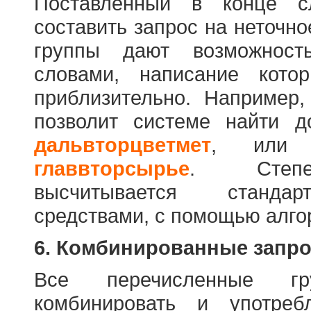
Поставленный в конце с
составить запрос на неточн
группы дают возможност
словами, написание кото
приблизительно. Например
позволит системе найти 
дальвторцветмет
, ил
главвторсырье
. Степен
высчитывается стандар
средствами, с помощью алго
6. Комбинированные запр
Все перечисленные г
комбинировать и употре