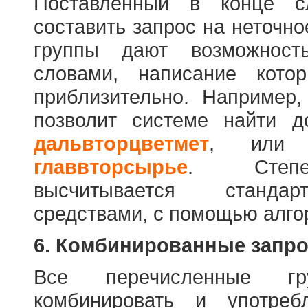
Поставленный в конце с
составить запрос на неточн
группы дают возможност
словами, написание кото
приблизительно. Например
позволит системе найти 
дальвторцветмет
, ил
главвторсырье
. Степен
высчитывается стандар
средствами, с помощью алго
6. Комбинированные запр
Все перечисленные г
комбинировать и употре