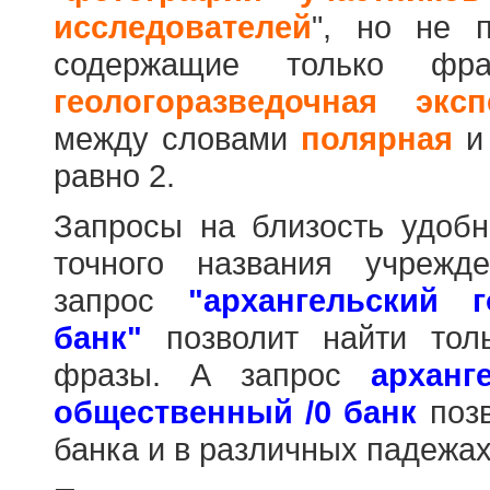
исследователей
", но не п
содержащие только фр
геологоразведочная эксп
между словами
полярная
равно 2.
Запросы на близость удобн
точного названия учрежд
запрос
"архангельский 
банк"
позволит найти тол
фразы. А запрос
арханг
общественный /0 банк
позв
банка и в различных падежах