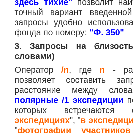
здесь тихие"
позволит най
точный вариант введенно
запросы удобно использова
фонда по номеру:
"Ф. 350"
3. Запросы на близост
словами)
Оператор
/n
, где
n
- рас
позволяет составить за
расстояние между слов
полярные /1 экспедиции
по
которых встречаются
экспедициях
", "
в экспедиц
"
фотографии участников