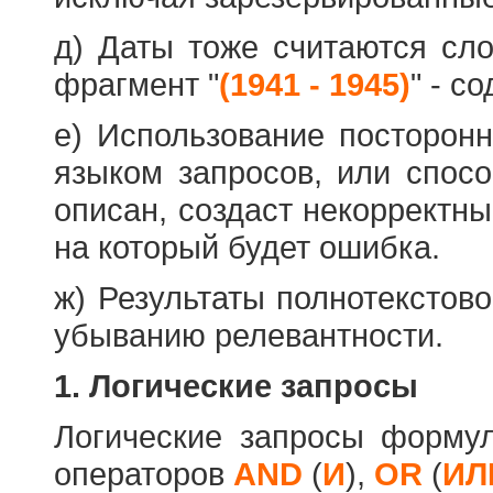
д) Даты тоже считаются сл
фрагмент "
(1941 - 1945)
" - с
е) Использование посторон
языком запросов, или спос
описан, создаст некорректны
на который будет ошибка.
ж) Результаты полнотекстов
убыванию релевантности.
1. Логические запросы
Логические запросы форму
операторов
AND
(
И
),
OR
(
ИЛ