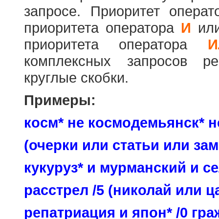
запросе. Приоритет опера
приоритета оператора
И
ил
приоритета оператора
И
комплексных запросов ре
круглые скобки.
Примеры:
косм* не космодемьянск* н
(очерки или статьи или зам
кукуруз* и мурманский и се
расстрел /5 (николай или ц
репатриация и япон* /0 гр