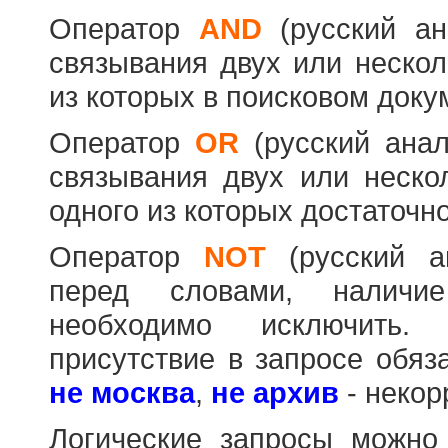
Оператор
AND
(русский а
связывания двух или нескол
из которых в поисковом доку
Оператор
OR
(русский ана
связывания двух или неско
одного из которых достаточно
Оператор
NOT
(русский 
перед словами, наличи
необходимо исключить
присутствие в запросе обяз
не москва
,
не архив
- некор
Логические запросы можно