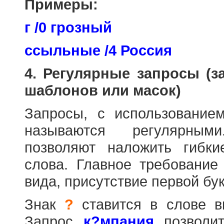
Примеры:
г /0 грозный
ссыльные /4 Россия
4. Регулярные запросы (
шаблонов или масок)
Запросы, с использовани
называются регулярным
позволяют наложить гибк
слова. Главное требование
вида, присутствие первой бук
Знак
?
ставится в слове в
Запрос
к?мпания
позволит