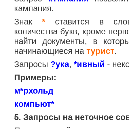
кампания.
Знак
*
ставится в слов
количества букв, кроме перв
найти документы, в котор
начинающиеся на
турист
.
Запросы
?ука
,
*ивный
- нек
Примеры:
м*рхольд
компьют*
5. Запросы на неточное со