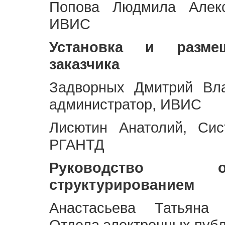
Попова Людмила Алекс
ИВИС
Установка и разме
заказчика
Задворных Дмитрий Вл
администратор, ИВИС
Лисютин Анатолий, Сис
РГАНТД
Руководство 
структурированием
Анастасьева Татьяна 
Отдела электронных пуб