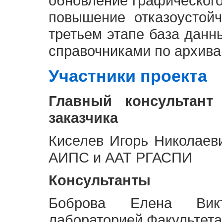
обновление графическог
повышение отказоустой
третьем этапе база дан
справочниками по архива
Участники проекта
Главный консультант
заказчика
Киселев Игорь Николаев
АИПС и ААТ РГАСПИ
Консультанты
Боброва Елена Викт
лабораторией Факультета