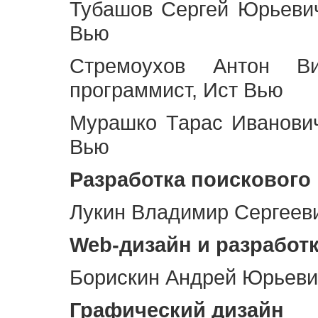
Тубашов Сергей Юрьевич
Вью
Стремоухов Антон Ви
программист, Ист Вью
Мурашко Тарас Иванович
Вью
Разработка поискового
Лукин Владимир Сергееви
Web
-дизайн и разработ
Борискин Андрей Юрьевич
Графический дизайн