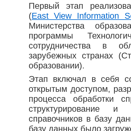
Первый этап реализов
(
East View Information Se
Министерства образ
программы Технолог
сотрудничества в о
зарубежных странах (С
образовании).
Этап включал в себя с
открытым доступом, разр
процесса обработки сп
структурирование и 
справочников в базу да
базу данных было загруж