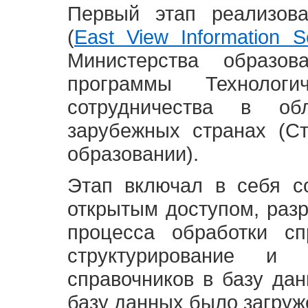
Первый этап реализов
(
East View Information Se
Министерства образ
программы Технолог
сотрудничества в о
зарубежных странах (С
образовании).
Этап включал в себя с
открытым доступом, разр
процесса обработки сп
структурирование и 
справочников в базу да
базу данных было загруж