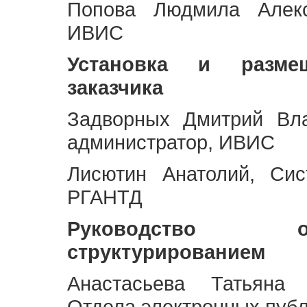
Попова Людмила Алекс
ИВИС
Установка и разме
заказчика
Задворных Дмитрий Вл
администратор, ИВИС
Лисютин Анатолий, Сис
РГАНТД
Руководство 
структурированием
Анастасьева Татьяна 
Отдела электронных пуб