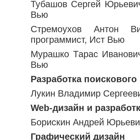
Тубашов Сергей Юрьевич
Вью
Стремоухов Антон Ви
программист, Ист Вью
Мурашко Тарас Иванович
Вью
Разработка поискового
Лукин Владимир Сергееви
Web
-дизайн и разработ
Борискин Андрей Юрьевич
Графический дизайн