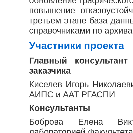
обновление графическог
повышение отказоустой
третьем этапе база дан
справочниками по архива
Участники проекта
Главный консультант
заказчика
Киселев Игорь Николаев
АИПС и ААТ РГАСПИ
Консультанты
Боброва Елена Викт
лабораторией Факультета