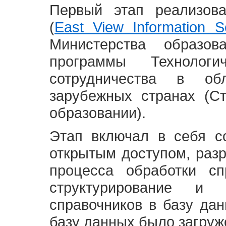
Первый этап реализов
(
East View Information Se
Министерства образ
программы Технолог
сотрудничества в о
зарубежных странах (С
образовании).
Этап включал в себя с
открытым доступом, разр
процесса обработки сп
структурирование и 
справочников в базу да
базу данных было загруж