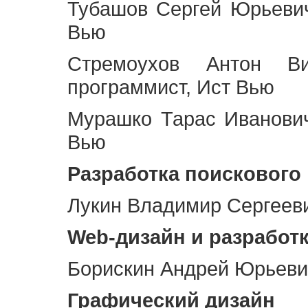
Тубашов Сергей Юрьевич
Вью
Стремоухов Антон Ви
программист, Ист Вью
Мурашко Тарас Иванович
Вью
Разработка поискового
Лукин Владимир Сергееви
Web
-дизайн и разработ
Борискин Андрей Юрьевич
Графический дизайн