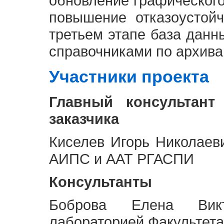
обновление графическог
повышение отказоустой
третьем этапе база дан
справочниками по архива
Участники проекта
Главный консультант
заказчика
Киселев Игорь Николаев
АИПС и ААТ РГАСПИ
Консультанты
Боброва Елена Викт
лабораторией Факультета