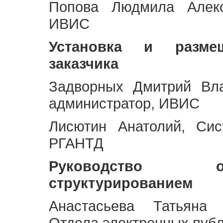
Попова Людмила Алекс
ИВИС
Установка и разме
заказчика
Задворных Дмитрий Вл
администратор, ИВИС
Лисютин Анатолий, Сис
РГАНТД
Руководство 
структурированием
Анастасьева Татьяна 
Отдела электронных пуб