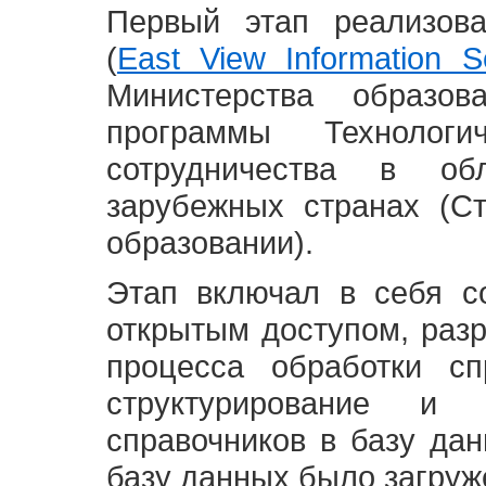
Первый этап реализов
(
East View Information Se
Министерства образ
программы Технолог
сотрудничества в о
зарубежных странах (С
образовании).
Этап включал в себя с
открытым доступом, разр
процесса обработки сп
структурирование и 
справочников в базу да
базу данных было загруж