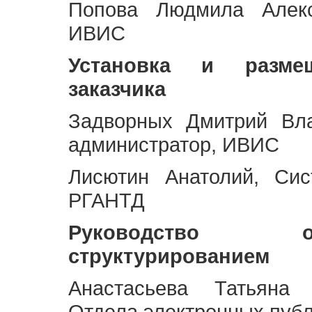
Попова Людмила Алекс
ИВИС
Установка и разме
заказчика
Задворных Дмитрий Вл
администратор, ИВИС
Лисютин Анатолий, Сис
РГАНТД
Руководство 
структурированием
Анастасьева Татьяна 
Отдела электронных пуб