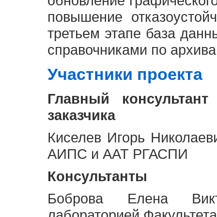
обновление графическог
повышение отказоустой
третьем этапе база дан
справочниками по архива
Участники проекта
Главный консультант
заказчика
Киселев Игорь Николаев
АИПС и ААТ РГАСПИ
Консультанты
Боброва Елена Викт
лабораторией Факультета