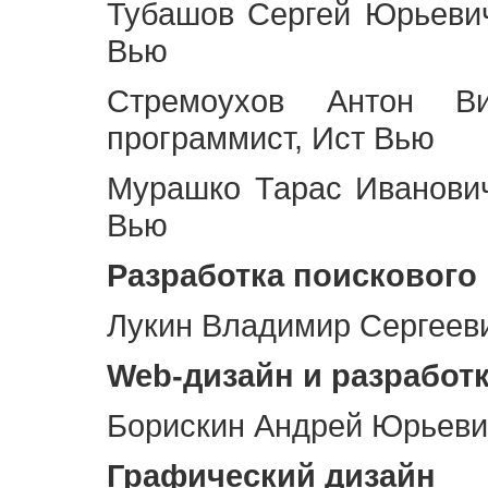
Тубашов Сергей Юрьевич
Вью
Стремоухов Антон Ви
программист, Ист Вью
Мурашко Тарас Иванович
Вью
Разработка поискового
Лукин Владимир Сергееви
Web
-дизайн и разработ
Борискин Андрей Юрьевич
Графический дизайн