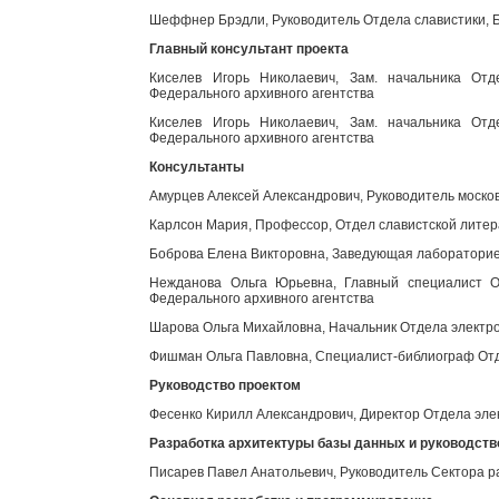
Шеффнер Брэдли, Руководитель Отдела славистики, Б
Главный консультант проекта
Киселев Игорь Николаевич, Зам. начальника Отд
Федерального архивного агентства
Киселев Игорь Николаевич, Зам. начальника Отд
Федерального архивного агентства
Консультанты
Амурцев Алексей Александрович, Руководитель моско
Карлсон Мария, Профессор, Отдел славистской литер
Боброва Елена Викторовна, Заведующая лабораторией
Нежданова Ольга Юрьевна, Главный специалист От
Федерального архивного агентства
Шарова Ольга Михайловна, Начальник Отдела электро
Фишман Ольга Павловна, Специалист-библиограф Отд
Руководство проектом
Фесенко Кирилл Александрович, Директор Отдела эле
Разработка архитектуры базы данных и руководст
Писарев Павел Анатольевич, Руководитель Сектора р