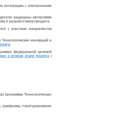
их интеграцию с электронными
еводители защищены авторскими
ва и разработчиков продукта.
лся с участием специалистов
ы Технологических инноваций и
роекта
в рамках федеральной целевой
ее о втором этапе проекта
|
ках программы Технологических
, оцифровку, структурирование