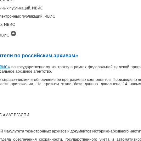
онных публикаций, ИВИС
лектронных публикаций, ИВИС
ых, ИВИС
, ИВИС
одители по российским архивам»
ВИС»
по государственному контракту в рамках федеральной целевой прогр
еральное архивное агентство.
 справочниками и обновление ее программных компонентов. Произведено л
вости приложения. На третьем этапе база данных дополнена 14 новым
ПС и ААТ РГАСПИ
 Факультета технотронных архивов и документов Историко-архивного инсти
дела обеспечения сохранности, государственного учета и автоматизир