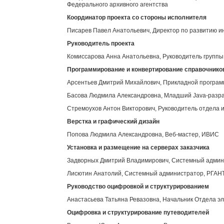
Федерального архивного агентства
Координатор проекта со стороны исполнителя
Писарев Павел Анатольевич, Директор по развитию 
Руководитель проекта
Комиссарова Анна Анатольевна, Руководитель групп
Программирование и конвертирование справочнико
Арсентьев Дмитрий Михайлович, Прикладной програ
Басова Людмила Александровна, Младший Java-разр
Стремоухов Антон Викторович, Руководитель отдела 
Верстка и графический дизайн
Попова Людмила Александровна, Веб-мастер, ИВИС
Установка и размещение на серверах заказчика
Задворных Дмитрий Владимирович, Системный адми
Лисютин Анатолий, Системный администратор, РГАН
Руководство оцифровкой и структурированием
Анастасьева Татьяна Ревазовна, Начальник Отдела э
Оцифровка и структурирование путеводителей