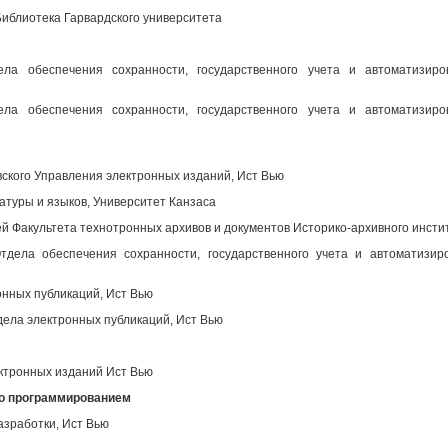
иблиотека Гарвардского университета
ела обеспечения сохранности, государственного учета и автоматизир
ела обеспечения сохранности, государственного учета и автоматизир
вского Управления электронных изданий, Ист Вью
атуры и языков, Университет Канзаса
 Факультета технотронных архивов и документов Историко-архивного инсти
дела обеспечения сохранности, государственного учета и автоматизир
нных публикаций, Ист Вью
ела электронных публикаций, Ист Вью
ктронных изданий Ист Вью
во программированием
азработки, Ист Вью