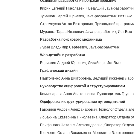
Основная разработка и программирование
Кирин Евгений Николаевич, Ведущий Java-разработчи
Тубашов Сергей Юрьевич, Java-разработчик, Ист Вью
Стремоухов Антон Викторович, Прикладной программи
Мурашко Тарас Иванович, Java-разработчик, Ист Вью
Разработка поискового механизма
Лукин Владимир Сергеевич, Java-разработчик
Web
-дизайн и разработка
Борискин Андрей Юрьевич, Дизайнер, Ист Вью
Графический дизайн
Надточенко Анна Викторовна, Ведущий инженер Лабор
Руководство оцифровкой и структурированием
Комиссарова Анна Анатольевна, Руководитель Группы
Оцифровка и структурирование путеводителей
Гаврилов Андрей Александрович, Технолог Отдела эл
Лобахина Екатерина Николаевна, Оператор Отдела э
Епифанова Наталья Александровна, Оператор Отдела
Шевченко Оксана Васильевна, Менеджер Электронног