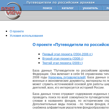
поиск
каталог
указатель
п
О проекте
Условия использования
О проекте «Путеводители по российс
Первый этап проекта (2004-2006 гг.)
Второй этап проекта (2008 г.)
Третий этап проекта (2009 г.)
База данных "Путеводители по российским архива
Федерации. Она включает в себя 94 справочника тип
2008 годы
[перечень путеводителей]
. База данных 
военные и экономические документы, материалы по лит
может служить источниковой основой для работы шир
деятелей, всех, кто интересуется историей России.
База данных точно отражает содержание изданных п
проводить поиск по всей совокупности путеводител
словам в названиях фондов, по историческим сп
Дополнительные виды поиска - по типам фондов, 
снабжена алфавитным указателем фондообразовате