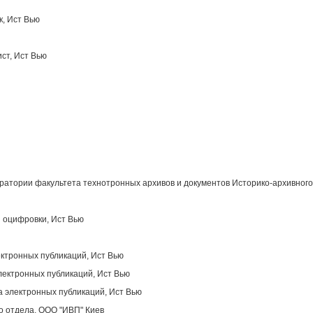
к, Ист Вью
ст, Ист Вью
атории факультета технотронных архивов и документов Историко-архивного
 оцифровки, Ист Вью
ектронных публикаций, Ист Вью
лектронных публикаций, Ист Вью
 электронных публикаций, Ист Вью
о отдела, OOO "ИВП" Киев