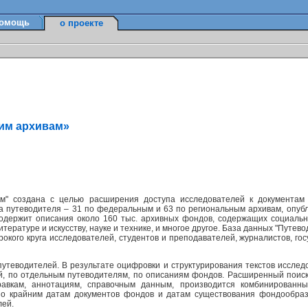
омощь
о проекте
ким архивам»
м" создана с целью расширения доступа исследователей к документам
а путеводителя – 31 по федеральным и 63 по региональным архивам, опуб
содержит описания около 160 тыс. архивных фондов, содержащих социально
ературе и искусству, науке и технике, и многое другое. База данных "Путев
окого круга исследователей, студентов и преподавателей, журналистов, г
утеводителей. В результате оцифровки и структурирования текстов исслед
ей, по отдельным путеводителям, по описаниям фондов. Расширенный поис
равкам, аннотациям, справочным данным, производится комбинированн
по крайним датам документов фондов и датам существования фондообраз
лей.