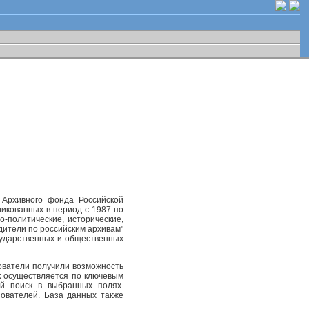
 Архивного фонда Российской
ликованных в период с 1987 по
-политические, исторические,
одители по российским архивам"
осударственных и общественных
ователи получили возможность
к осуществляется по ключевым
ый поиск в выбранных полях.
ователей. База данных также