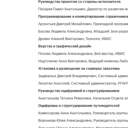
Руководство проектом со стороны исполнителя
Писарев Павел Анатольевич, Директор по развитию 
Программирование и конвертирование справочнико
Арсентьев Дмитрий Михайлович, Прикладной програ
Басова Людмила Александровна, Младший Java-разр
Дрокин Алексей Викторович, Технолог, ИВИС
Верстка и графический дизайн
Попова Людмила Александровна, Веб-мастер, ИВИС
Надточенко Анна Викторовна, Ведущий инженер Лабор
Установка и размещение на серверах заказчика
Задворных Дмитрий Владимирович, Системный адми
Лисютин Анатолий, Системный администратор, РГАН
Руководство оцифровкой и структурированием
Анастасьева Татьяна Ревазовна, Начальник Отдела э
Оцифровка и структурирование путеводителей
Комиссарова Анна Анатольевна, Руководитель групп
Воронкова Юлия Александровна, Руководитель групп
Латышева Оксана Александровна, Менеджер проекто