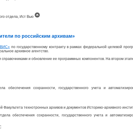
ого отдела, Ист Вью
одители по российским архивам»
ИВИС»
по государственному контракту в рамках федеральной целевой прогр
еральное архивное агентство.
 справочниками и обновление ее программных компонентов. На втором эта
ела обеспечения сохранности, государственного учета и автоматизир
 Факультета технотронных архивов и документов Историко-архивного инсти
дела обеспечения сохранности, государственного учета и автоматизир
С