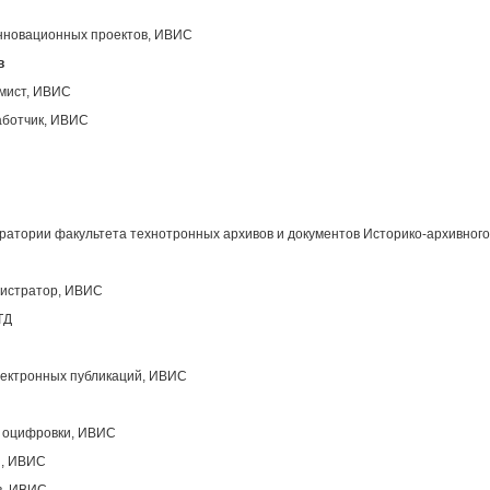
инновационных проектов, ИВИС
в
ммист, ИВИС
аботчик, ИВИС
атории факультета технотронных архивов и документов Историко-архивного
нистратор, ИВИС
ТД
лектронных публикаций, ИВИС
ы оцифровки, ИВИС
ы, ИВИС
в, ИВИС