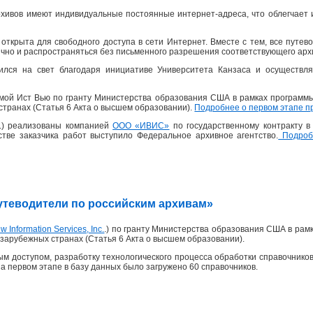
хивов имеют индивидуальные постоянные интернет-адреса, что облегчает 
открыта для свободного доступа в сети Интернет. Вместе с тем, все пут
ично и распространяться без письменного разрешения соответствующего архи
ился на свет благодаря инициативе Университета Канзаса и осуществля
рмой Ист Вью по гранту Министерства образования США в рамках программ
странах (Статья 6 Акта о высшем образовании).
Подробнее о первом этапе п
 г.) реализованы компанией
ООО «ИВИС»
по государственному контракту 
честве заказчика работ выступило Федеральное архивное агентство.
Подробн
«Путеводители по российским архивам»
w Information Services, Inc.
.) по гранту Министерства образования США в рам
зарубежных странах (Статья 6 Акта о высшем образовании).
м доступом, разработку технологического процесса обработки справочников
На первом этапе в базу данных было загружено 60 справочников.