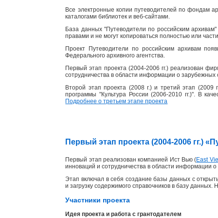
Все электронные копии путеводителей по фондам ар
каталогами библиотек и веб-сайтами.
База данных "Путеводители по российским архивам" 
правами и не могут копироваться полностью или част
Проект Путеводители по российским архивам появ
Федерального архивного агентства.
Первый этап проекта (2004-2006 гг.) реализован фи
сотрудничества в области информации о зарубежных 
Второй этап проекта (2008 г.) и третий этап (2009
программы "Культура России (2006-2010 гг.)". В ка
Подробнее о третьем этапе проекта
Первый этап проекта (2004-2006 гг.) 
Первый этап реализован компанией Ист Вью (
East Vie
инноваций и сотрудничества в области информации о 
Этап включал в себя создание базы данных с открыты
и загрузку содержимого справочников в базу данных. 
Участники проекта
Идея проекта и работа с грантодателем