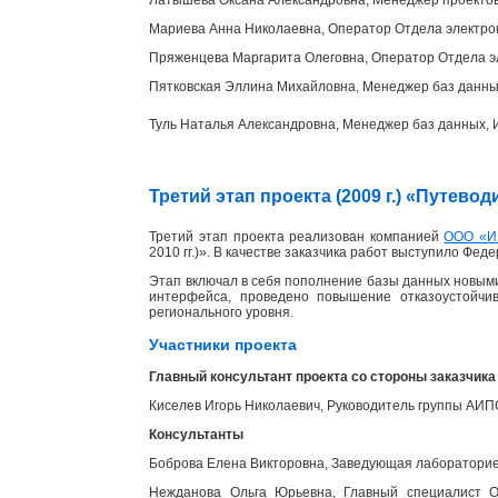
Мариева Анна Николаевна, Оператор Отдела электр
Пряженцева Маргарита Олеговна, Оператор Отдела э
Пятковская Эллина Михайловна, Менеджер баз данн
Туль Наталья Александровна, Менеджер баз данных
Третий этап проекта (2009 г.) «Путев
Третий этап проекта реализован компанией
ООО «И
2010 гг.)». В качестве заказчика работ выступило Фед
Этап включал в себя пополнение базы данных новыми
интерфейса, проведено повышение отказоустойчи
регионального уровня.
Участники проекта
Главный консультант проекта со стороны заказчика
Киселев Игорь Николаевич, Руководитель группы АИ
Консультанты
Боброва Елена Викторовна, Заведующая лабораторией
Нежданова Ольга Юрьевна, Главный специалист От