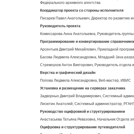
Федерального архивного агентства
Координатор проекта со стороны исполнителя
Писарев Павел Анатольевич, Директор по развитию 
Руководитель проекта
Комиссарова Анна Анатольевна, Руководитель групп
Программирование и конвертирование справочнико
Арсентьев Дмитрий Михайлович, Прикладной програ
Басова Людмила Александровна, Младший Java-разр
Стремоухов Антон Викторович, Руководитель отдела 
Верстка и графический дизайн
Попова Людмила Александровна, Веб-мастер, ИВИС
Установка и размещение на серверах заказчика
Задворных Дмитрий Владимирович, Системный адми
Лисютин Анатолий, Системный администратор, РГАН
Руководство оцифровкой и структурированием
Анастасьева Татьяна Ревазовна, Начальник Отдела э
Оцифровка и структурирование путеводителей