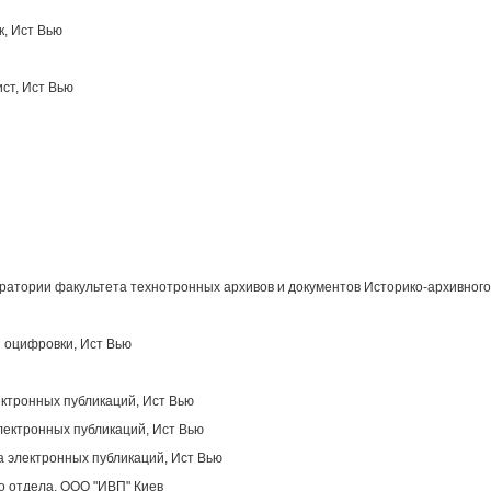
к, Ист Вью
ст, Ист Вью
атории факультета технотронных архивов и документов Историко-архивного
 оцифровки, Ист Вью
ектронных публикаций, Ист Вью
лектронных публикаций, Ист Вью
 электронных публикаций, Ист Вью
о отдела, OOO "ИВП" Киев