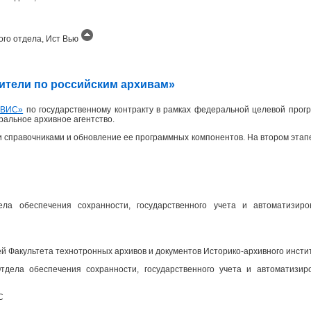
ого отдела, Ист Вью
одители по российским архивам»
ИВИС»
по государственному контракту в рамках федеральной целевой прогр
еральное архивное агентство.
 справочниками и обновление ее программных компонентов. На втором эта
ела обеспечения сохранности, государственного учета и автоматизир
 Факультета технотронных архивов и документов Историко-архивного инсти
дела обеспечения сохранности, государственного учета и автоматизир
С