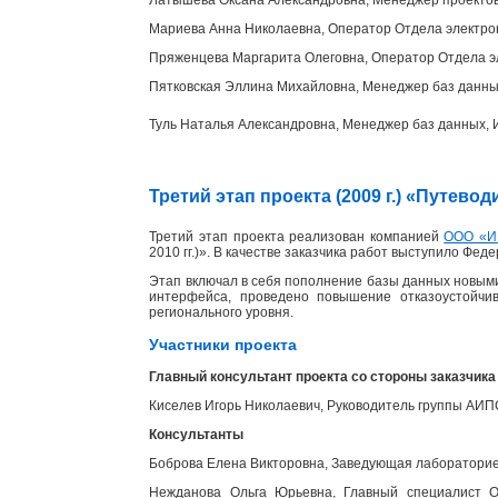
Мариева Анна Николаевна, Оператор Отдела электр
Пряженцева Маргарита Олеговна, Оператор Отдела э
Пятковская Эллина Михайловна, Менеджер баз данн
Туль Наталья Александровна, Менеджер баз данных
Третий этап проекта (2009 г.) «Путев
Третий этап проекта реализован компанией
ООО «И
2010 гг.)». В качестве заказчика работ выступило Фед
Этап включал в себя пополнение базы данных новыми
интерфейса, проведено повышение отказоустойчи
регионального уровня.
Участники проекта
Главный консультант проекта со стороны заказчика
Киселев Игорь Николаевич, Руководитель группы АИ
Консультанты
Боброва Елена Викторовна, Заведующая лабораторией
Нежданова Ольга Юрьевна, Главный специалист От