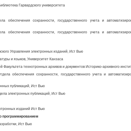
иблиотека Гарвардского университета
ела обеспечения сохранности, государственного учета и автоматизир
ела обеспечения сохранности, государственного учета и автоматизир
вского Управления электронных изданий, Ист Вью
атуры и языков, Университет Канзаса
 Факультета технотронных архивов и документов Историко-архивного инсти
дела обеспечения сохранности, государственного учета и автоматизир
нных публикаций, Ист Вью
ела электронных публикаций, Ист Вью
ктронных изданий Ист Вью
во программированием
азработки, Ист Вью