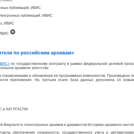
онных публикаций, ИВИС
лектронных публикаций, ИВИС
ых, ИВИС
, ИВИС
одители по российским архивам»
ВИС»
по государственному контракту в рамках федеральной целевой прогр
еральное архивное агентство.
 справочниками и обновление ее программных компонентов. Произведено л
вости приложения. На третьем этапе база данных дополнена 14 новым
ПС и ААТ РГАСПИ
 Факультета технотронных архивов и документов Историко-архивного инсти
дела обеспечения сохранности, государственного учета и автоматизир