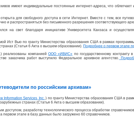
хивов имеют индивидуальные постоянные интернет-адреса, что облегчает 
открыта для свободного доступа в сети Интернет. Вместе с тем, все пут
ично и распространяться без письменного разрешения соответствующего архи
ился на свет благодаря инициативе Университета Канзаса и осуществля
рмой Ист Вью по гранту Министерства образования США в рамках программ
странах (Статья 6 Акта о высшем образовании).
Подробнее о первом этапе п
 г.) реализованы компанией
ООО «ИВИС»
по государственному контракту 
честве заказчика работ выступило Федеральное архивное агентство.
Подробн
«Путеводители по российским архивам»
w Information Services, Inc.
.) по гранту Министерства образования США в рам
зарубежных странах (Статья 6 Акта о высшем образовании).
м доступом, разработку технологического процесса обработки справочников
На первом этапе в базу данных было загружено 60 справочников.