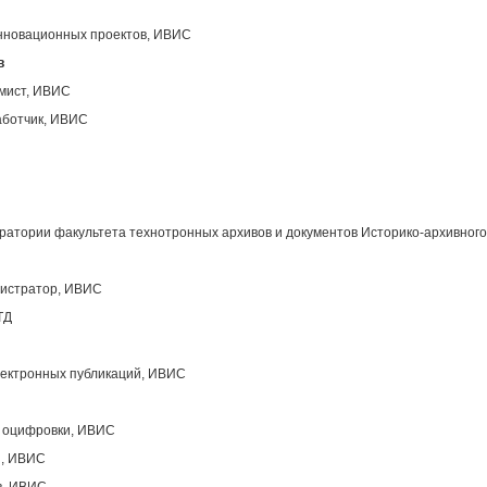
инновационных проектов, ИВИС
в
ммист, ИВИС
аботчик, ИВИС
атории факультета технотронных архивов и документов Историко-архивного
нистратор, ИВИС
ТД
лектронных публикаций, ИВИС
ы оцифровки, ИВИС
ы, ИВИС
в, ИВИС