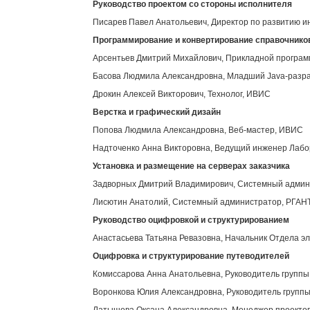
Руководство проектом со стороны исполнителя
Писарев Павел Анатольевич, Директор по развитию 
Программирование и конвертирование справочнико
Арсентьев Дмитрий Михайлович, Прикладной програ
Басова Людмила Александровна, Младший Java-разр
Дрокин Алексей Викторович, Технолог, ИВИС
Верстка и графический дизайн
Попова Людмила Александровна, Веб-мастер, ИВИС
Надточенко Анна Викторовна, Ведущий инженер Лабор
Установка и размещение на серверах заказчика
Задворных Дмитрий Владимирович, Системный адми
Лисютин Анатолий, Системный администратор, РГАН
Руководство оцифровкой и структурированием
Анастасьева Татьяна Ревазовна, Начальник Отдела э
Оцифровка и структурирование путеводителей
Комиссарова Анна Анатольевна, Руководитель групп
Воронкова Юлия Александровна, Руководитель групп
Латышева Оксана Александровна, Менеджер проекто