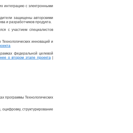
их интеграцию с электронными
еводители защищены авторскими
ва и разработчиков продукта.
лся с участием специалистов
ы Технологических инноваций и
роекта
в рамках федеральной целевой
ее о втором этапе проекта
|
ках программы Технологических
, оцифровку, структурирование