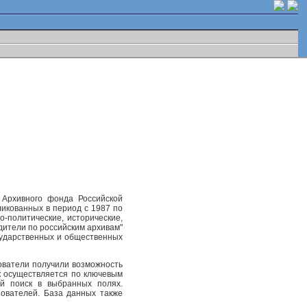
 Архивного фонда Российской
ликованных в период с 1987 по
-политические, исторические,
одители по российским архивам"
осударственных и общественных
ователи получили возможность
к осуществляется по ключевым
ый поиск в выбранных полях.
ователей. База данных также