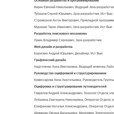
Основная разработка и программирование
Кирин Евгений Николаевич, Ведущий Java-разработчи
Тубашов Сергей Юрьевич, Java-разработчик, Ист Вью
Стремоухов Антон Викторович, Прикладной программи
Мурашко Тарас Иванович, Java-разработчик, Ист Вью
Разработка поискового механизма
Лукин Владимир Сергеевич, Java-разработчик
Web
-дизайн и разработка
Борискин Андрей Юрьевич, Дизайнер, Ист Вью
Графический дизайн
Надточенко Анна Викторовна, Ведущий инженер Лабор
Руководство оцифровкой и структурированием
Комиссарова Анна Анатольевна, Руководитель Группы
Оцифровка и структурирование путеводителей
Гаврилов Андрей Александрович, Технолог Отдела эл
Лобахина Екатерина Николаевна, Оператор Отдела э
Епифанова Наталья Александровна, Оператор Отдела
Шевченко Оксана Васильевна, Менеджер Электронног