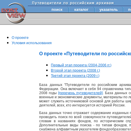
поиск
каталог
указатель
п
О проекте
Условия использования
О проекте «Путеводители по российс
Первый этап проекта (2004-2006 гг.)
Второй этап проекта (2008 г.)
Третий этап проекта (2009 г.)
База данных "Путеводители по российским архива
Федерации. Она включает в себя 94 справочника тип
2008 годы
[перечень путеводителей]
. База данных 
военные и экономические документы, материалы по лит
может служить источниковой основой для работы шир
деятелей, всех, кто интересуется историей России.
База данных точно отражает содержание изданных п
проводить поиск по всей совокупности путеводител
словам в названиях фондов, по историческим сп
Дополнительные виды поиска - по типам фондов, 
снабжена алфавитным указателем фондообразовате