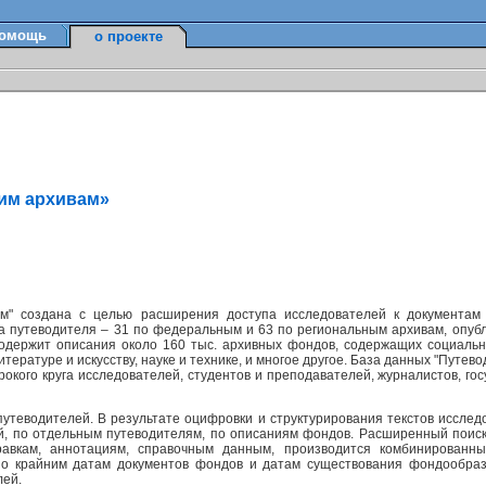
омощь
о проекте
ким архивам»
м" создана с целью расширения доступа исследователей к документам
а путеводителя – 31 по федеральным и 63 по региональным архивам, опуб
содержит описания около 160 тыс. архивных фондов, содержащих социально
ературе и искусству, науке и технике, и многое другое. База данных "Путев
окого круга исследователей, студентов и преподавателей, журналистов, г
утеводителей. В результате оцифровки и структурирования текстов исслед
ей, по отдельным путеводителям, по описаниям фондов. Расширенный поис
равкам, аннотациям, справочным данным, производится комбинированн
по крайним датам документов фондов и датам существования фондообраз
лей.