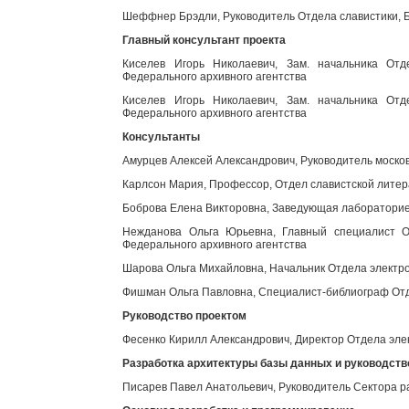
Шеффнер Брэдли, Руководитель Отдела славистики, Б
Главный консультант проекта
Киселев Игорь Николаевич, Зам. начальника Отд
Федерального архивного агентства
Киселев Игорь Николаевич, Зам. начальника Отд
Федерального архивного агентства
Консультанты
Амурцев Алексей Александрович, Руководитель моско
Карлсон Мария, Профессор, Отдел славистской литер
Боброва Елена Викторовна, Заведующая лабораторией
Нежданова Ольга Юрьевна, Главный специалист От
Федерального архивного агентства
Шарова Ольга Михайловна, Начальник Отдела электро
Фишман Ольга Павловна, Специалист-библиограф Отд
Руководство проектом
Фесенко Кирилл Александрович, Директор Отдела эле
Разработка архитектуры базы данных и руководст
Писарев Павел Анатольевич, Руководитель Сектора р