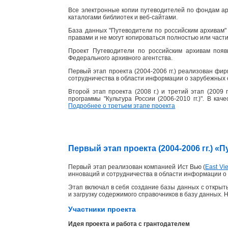
Все электронные копии путеводителей по фондам ар
каталогами библиотек и веб-сайтами.
База данных "Путеводители по российским архивам" 
правами и не могут копироваться полностью или част
Проект Путеводители по российским архивам появ
Федерального архивного агентства.
Первый этап проекта (2004-2006 гг.) реализован фи
сотрудничества в области информации о зарубежных 
Второй этап проекта (2008 г.) и третий этап (2009
программы "Культура России (2006-2010 гг.)". В ка
Подробнее о третьем этапе проекта
Первый этап проекта (2004-2006 гг.) 
Первый этап реализован компанией Ист Вью (
East Vie
инноваций и сотрудничества в области информации о 
Этап включал в себя создание базы данных с открыты
и загрузку содержимого справочников в базу данных. 
Участники проекта
Идея проекта и работа с грантодателем