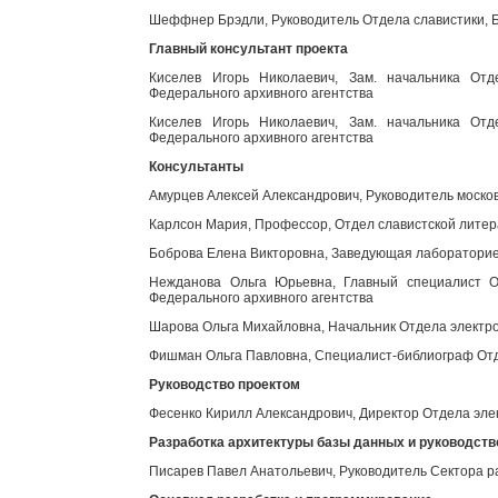
Шеффнер Брэдли, Руководитель Отдела славистики, Б
Главный консультант проекта
Киселев Игорь Николаевич, Зам. начальника Отд
Федерального архивного агентства
Киселев Игорь Николаевич, Зам. начальника Отд
Федерального архивного агентства
Консультанты
Амурцев Алексей Александрович, Руководитель моско
Карлсон Мария, Профессор, Отдел славистской литер
Боброва Елена Викторовна, Заведующая лабораторией
Нежданова Ольга Юрьевна, Главный специалист От
Федерального архивного агентства
Шарова Ольга Михайловна, Начальник Отдела электро
Фишман Ольга Павловна, Специалист-библиограф Отд
Руководство проектом
Фесенко Кирилл Александрович, Директор Отдела эле
Разработка архитектуры базы данных и руководст
Писарев Павел Анатольевич, Руководитель Сектора р