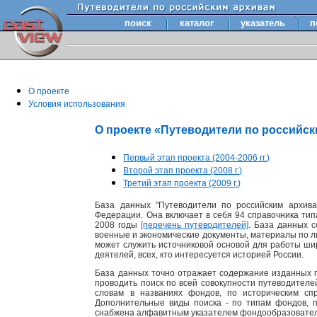
поиск
каталог
указатель
п
О проекте
Условия использования
О проекте «Путеводители по российс
Первый этап проекта (2004-2006 гг.)
Второй этап проекта (2008 г.)
Третий этап проекта (2009 г.)
База данных "Путеводители по российским архива
Федерации. Она включает в себя 94 справочника тип
2008 годы
[перечень путеводителей]
. База данных 
военные и экономические документы, материалы по лит
может служить источниковой основой для работы шир
деятелей, всех, кто интересуется историей России.
База данных точно отражает содержание изданных п
проводить поиск по всей совокупности путеводител
словам в названиях фондов, по историческим сп
Дополнительные виды поиска - по типам фондов, 
снабжена алфавитным указателем фондообразовате