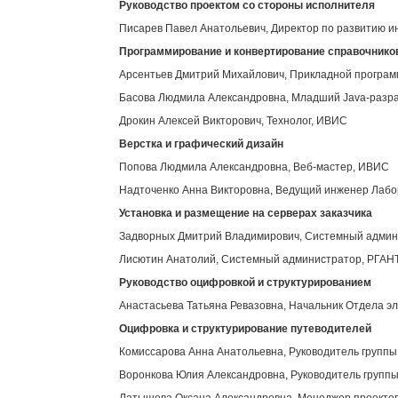
Руководство проектом со стороны исполнителя
Писарев Павел Анатольевич, Директор по развитию 
Программирование и конвертирование справочнико
Арсентьев Дмитрий Михайлович, Прикладной програ
Басова Людмила Александровна, Младший Java-разр
Дрокин Алексей Викторович, Технолог, ИВИС
Верстка и графический дизайн
Попова Людмила Александровна, Веб-мастер, ИВИС
Надточенко Анна Викторовна, Ведущий инженер Лабор
Установка и размещение на серверах заказчика
Задворных Дмитрий Владимирович, Системный адми
Лисютин Анатолий, Системный администратор, РГАН
Руководство оцифровкой и структурированием
Анастасьева Татьяна Ревазовна, Начальник Отдела э
Оцифровка и структурирование путеводителей
Комиссарова Анна Анатольевна, Руководитель групп
Воронкова Юлия Александровна, Руководитель групп
Латышева Оксана Александровна, Менеджер проекто