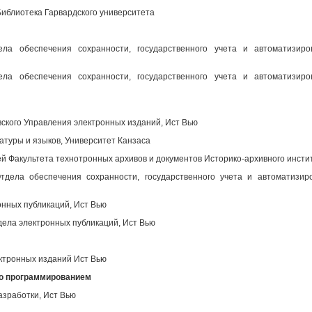
иблиотека Гарвардского университета
ела обеспечения сохранности, государственного учета и автоматизир
ела обеспечения сохранности, государственного учета и автоматизир
вского Управления электронных изданий, Ист Вью
атуры и языков, Университет Канзаса
 Факультета технотронных архивов и документов Историко-архивного инсти
дела обеспечения сохранности, государственного учета и автоматизир
нных публикаций, Ист Вью
ела электронных публикаций, Ист Вью
ктронных изданий Ист Вью
во программированием
азработки, Ист Вью