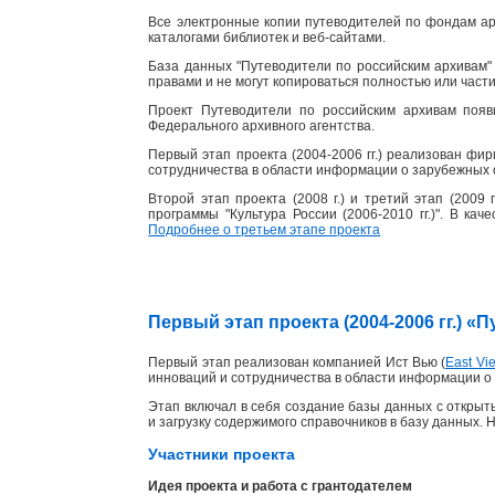
Все электронные копии путеводителей по фондам ар
каталогами библиотек и веб-сайтами.
База данных "Путеводители по российским архивам" 
правами и не могут копироваться полностью или част
Проект Путеводители по российским архивам появ
Федерального архивного агентства.
Первый этап проекта (2004-2006 гг.) реализован фи
сотрудничества в области информации о зарубежных 
Второй этап проекта (2008 г.) и третий этап (2009
программы "Культура России (2006-2010 гг.)". В ка
Подробнее о третьем этапе проекта
Первый этап проекта (2004-2006 гг.) 
Первый этап реализован компанией Ист Вью (
East Vie
инноваций и сотрудничества в области информации о 
Этап включал в себя создание базы данных с открыты
и загрузку содержимого справочников в базу данных. 
Участники проекта
Идея проекта и работа с грантодателем