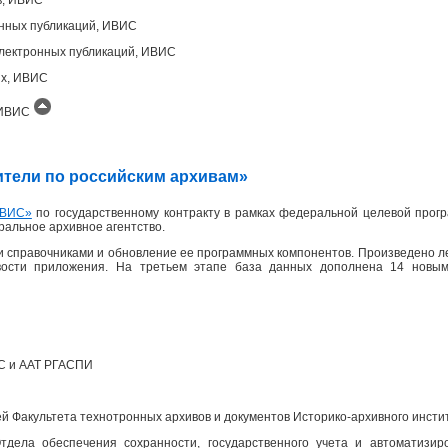
онных публикаций, ИВИС
лектронных публикаций, ИВИС
ых, ИВИС
, ИВИС
одители по российским архивам»
ВИС»
по государственному контракту в рамках федеральной целевой прогр
еральное архивное агентство.
 справочниками и обновление ее программных компонентов. Произведено л
вости приложения. На третьем этапе база данных дополнена 14 новым
ПС и ААТ РГАСПИ
 Факультета технотронных архивов и документов Историко-архивного инсти
дела обеспечения сохранности, государственного учета и автоматизир