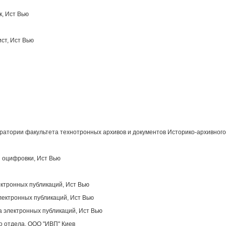
к, Ист Вью
ст, Ист Вью
атории факультета технотронных архивов и документов Историко-архивного
 оцифровки, Ист Вью
ектронных публикаций, Ист Вью
лектронных публикаций, Ист Вью
 электронных публикаций, Ист Вью
о отдела, OOO "ИВП" Киев