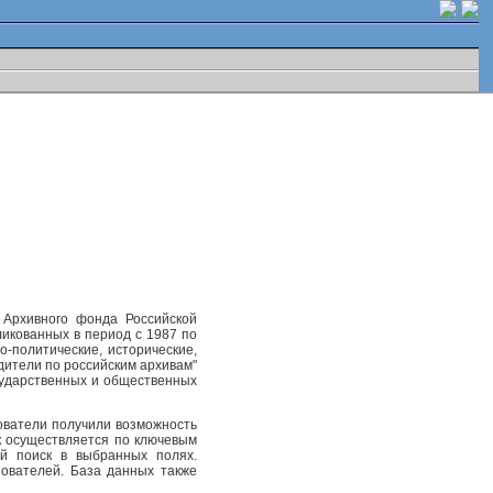
 Архивного фонда Российской
ликованных в период с 1987 по
-политические, исторические,
одители по российским архивам"
осударственных и общественных
ователи получили возможность
к осуществляется по ключевым
ый поиск в выбранных полях.
ователей. База данных также