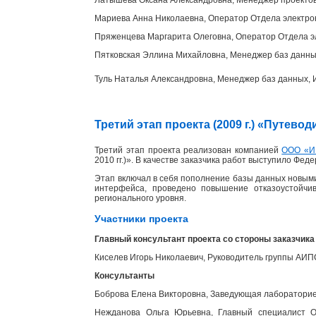
Мариева Анна Николаевна, Оператор Отдела электр
Пряженцева Маргарита Олеговна, Оператор Отдела э
Пятковская Эллина Михайловна, Менеджер баз данн
Туль Наталья Александровна, Менеджер баз данных
Третий этап проекта (2009 г.) «Путев
Третий этап проекта реализован компанией
ООО «И
2010 гг.)». В качестве заказчика работ выступило Фед
Этап включал в себя пополнение базы данных новыми
интерфейса, проведено повышение отказоустойчи
регионального уровня.
Участники проекта
Главный консультант проекта со стороны заказчика
Киселев Игорь Николаевич, Руководитель группы АИ
Консультанты
Боброва Елена Викторовна, Заведующая лабораторией
Нежданова Ольга Юрьевна, Главный специалист От