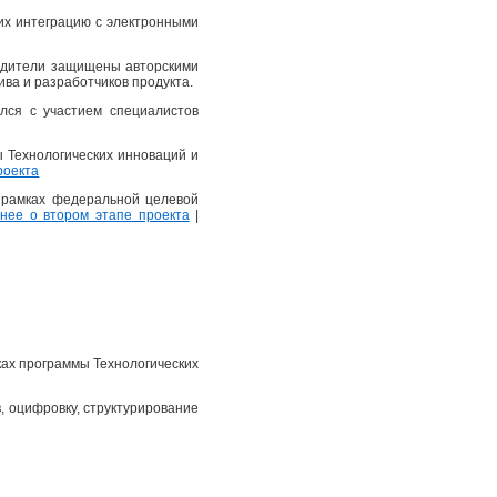
их интеграцию с электронными
еводители защищены авторскими
ва и разработчиков продукта.
лся с участием специалистов
ы Технологических инноваций и
роекта
в рамках федеральной целевой
ее о втором этапе проекта
|
ках программы Технологических
, оцифровку, структурирование