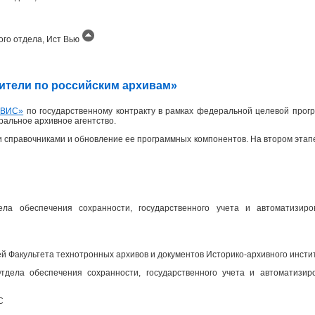
ого отдела, Ист Вью
одители по российским архивам»
ИВИС»
по государственному контракту в рамках федеральной целевой прогр
еральное архивное агентство.
 справочниками и обновление ее программных компонентов. На втором эта
ела обеспечения сохранности, государственного учета и автоматизир
 Факультета технотронных архивов и документов Историко-архивного инсти
дела обеспечения сохранности, государственного учета и автоматизир
С