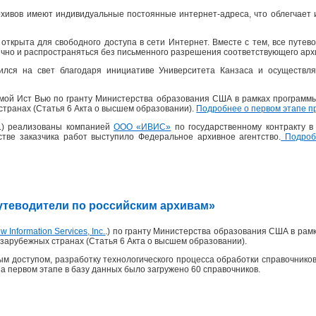
хивов имеют индивидуальные постоянные интернет-адреса, что облегчает 
открыта для свободного доступа в сети Интернет. Вместе с тем, все пут
ично и распространяться без письменного разрешения соответствующего архи
ился на свет благодаря инициативе Университета Канзаса и осуществля
рмой Ист Вью по гранту Министерства образования США в рамках программ
странах (Статья 6 Акта о высшем образовании).
Подробнее о первом этапе п
 г.) реализованы компанией
ООО «ИВИС»
по государственному контракту 
честве заказчика работ выступило Федеральное архивное агентство.
Подробн
«Путеводители по российским архивам»
w Information Services, Inc.
.) по гранту Министерства образования США в рам
зарубежных странах (Статья 6 Акта о высшем образовании).
м доступом, разработку технологического процесса обработки справочников
На первом этапе в базу данных было загружено 60 справочников.