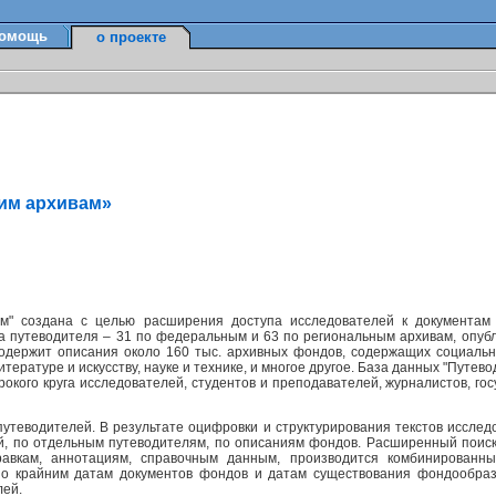
омощь
о проекте
ким архивам»
м" создана с целью расширения доступа исследователей к документам
а путеводителя – 31 по федеральным и 63 по региональным архивам, опуб
содержит описания около 160 тыс. архивных фондов, содержащих социально
ературе и искусству, науке и технике, и многое другое. База данных "Путев
окого круга исследователей, студентов и преподавателей, журналистов, г
утеводителей. В результате оцифровки и структурирования текстов исслед
ей, по отдельным путеводителям, по описаниям фондов. Расширенный поис
равкам, аннотациям, справочным данным, производится комбинированн
по крайним датам документов фондов и датам существования фондообраз
лей.