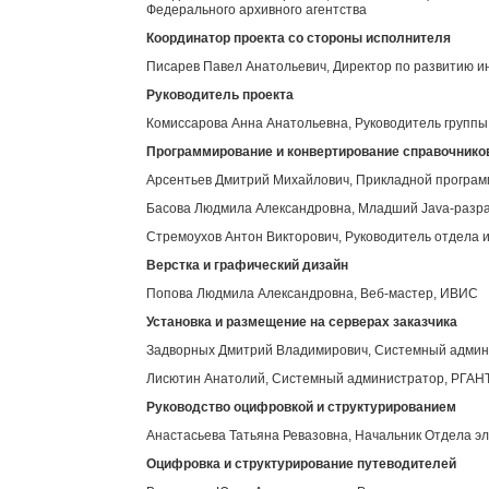
Федерального архивного агентства
Координатор проекта со стороны исполнителя
Писарев Павел Анатольевич, Директор по развитию 
Руководитель проекта
Комиссарова Анна Анатольевна, Руководитель групп
Программирование и конвертирование справочнико
Арсентьев Дмитрий Михайлович, Прикладной програ
Басова Людмила Александровна, Младший Java-разр
Стремоухов Антон Викторович, Руководитель отдела 
Верстка и графический дизайн
Попова Людмила Александровна, Веб-мастер, ИВИС
Установка и размещение на серверах заказчика
Задворных Дмитрий Владимирович, Системный адми
Лисютин Анатолий, Системный администратор, РГАН
Руководство оцифровкой и структурированием
Анастасьева Татьяна Ревазовна, Начальник Отдела э
Оцифровка и структурирование путеводителей