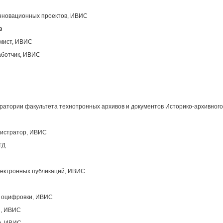
инновационных проектов, ИВИС
в
ммист, ИВИС
аботчик, ИВИС
атории факультета технотронных архивов и документов Историко-архивного
нистратор, ИВИС
ТД
лектронных публикаций, ИВИС
ы оцифровки, ИВИС
ы, ИВИС
в, ИВИС