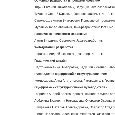
Основная разработка и программирование
Кирин Евгений Николаевич, Ведущий Java-разработчи
Тубашов Сергей Юрьевич, Java-разработчик, Ист Вью
Стремоухов Антон Викторович, Прикладной программи
Мурашко Тарас Иванович, Java-разработчик, Ист Вью
Разработка поискового механизма
Лукин Владимир Сергеевич, Java-разработчик
Web
-дизайн и разработка
Борискин Андрей Юрьевич, Дизайнер, Ист Вью
Графический дизайн
Надточенко Анна Викторовна, Ведущий инженер Лабор
Руководство оцифровкой и структурированием
Комиссарова Анна Анатольевна, Руководитель Группы
Оцифровка и структурирование путеводителей
Гаврилов Андрей Александрович, Технолог Отдела эл
Лобахина Екатерина Николаевна, Оператор Отдела э
Епифанова Наталья Александровна, Оператор Отдела
Шевченко Оксана Васильевна, Менеджер Электронног