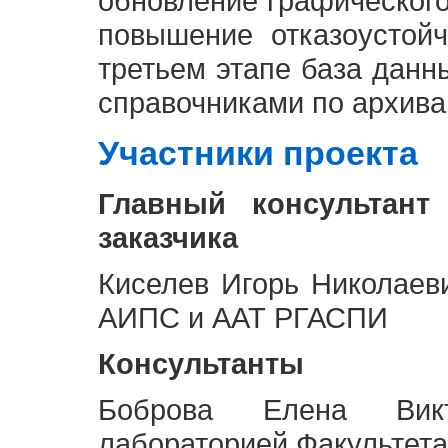
обновление графическог
повышение отказоустой
третьем этапе база дан
справочниками по архива
Участники проекта
Главный консультант
заказчика
Киселев Игорь Николаев
АИПС и ААТ РГАСПИ
Консультанты
Боброва Елена Викт
лабораторией Факультета