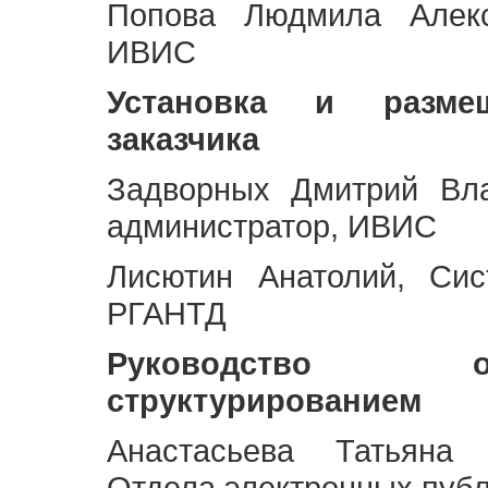
Попова Людмила Алекс
ИВИС
Установка и разме
заказчика
Задворных Дмитрий Вл
администратор, ИВИС
Лисютин Анатолий, Сис
РГАНТД
Руководство 
структурированием
Анастасьева Татьяна 
Отдела электронных пуб