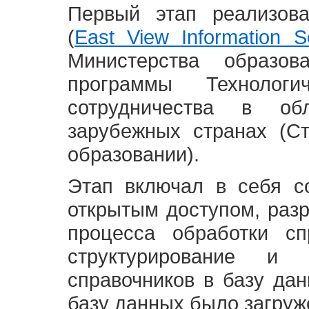
Первый этап реализов
(
East View Information Se
Министерства образ
программы Технолог
сотрудничества в о
зарубежных странах (С
образовании).
Этап включал в себя с
открытым доступом, разр
процесса обработки сп
структурирование и 
справочников в базу да
базу данных было загруж