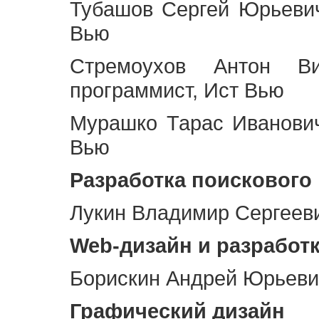
Тубашов Сергей Юрьевич
Вью
Стремоухов Антон Ви
программист, Ист Вью
Мурашко Тарас Иванович
Вью
Разработка поискового
Лукин Владимир Сергееви
Web
-дизайн и разработ
Борискин Андрей Юрьевич
Графический дизайн