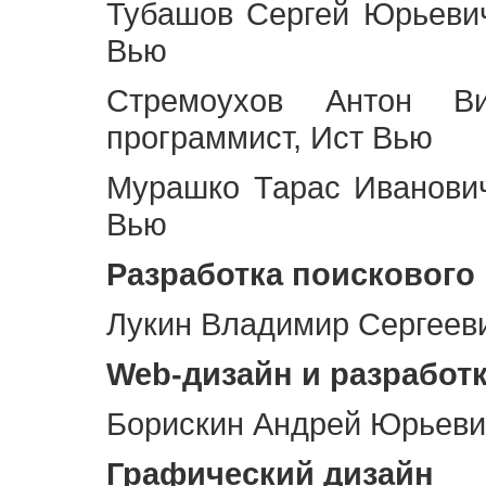
Тубашов Сергей Юрьевич
Вью
Стремоухов Антон Ви
программист, Ист Вью
Мурашко Тарас Иванович
Вью
Разработка поискового
Лукин Владимир Сергееви
Web
-дизайн и разработ
Борискин Андрей Юрьевич
Графический дизайн