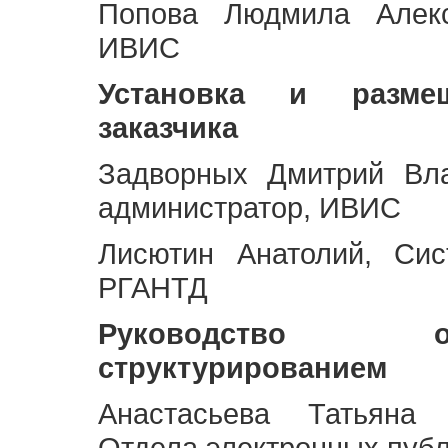
Попова Людмила Алекс
ИВИС
Установка и разме
заказчика
Задворных Дмитрий Вл
администратор, ИВИС
Лисютин Анатолий, Сис
РГАНТД
Руководство 
структурированием
Анастасьева Татьяна 
Отдела электронных пуб