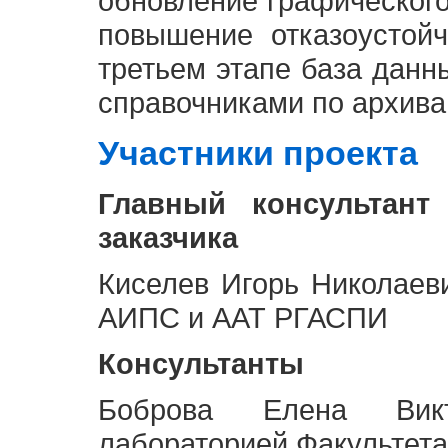
обновление графическог
повышение отказоустой
третьем этапе база дан
справочниками по архива
Участники проекта
Главный консультант
заказчика
Киселев Игорь Николаев
АИПС и ААТ РГАСПИ
Консультанты
Боброва Елена Викт
лабораторией Факультета