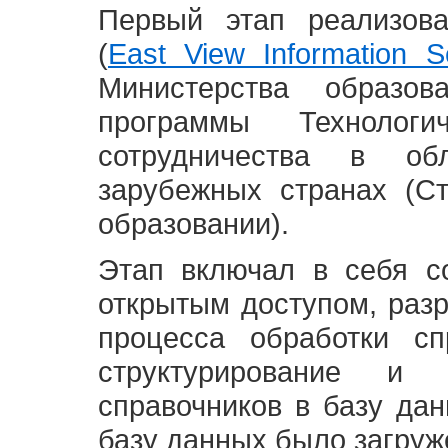
Первый этап реализов
(
East View Information Se
Министерства образ
программы Технолог
сотрудничества в о
зарубежных странах (С
образовании).
Этап включал в себя с
открытым доступом, разр
процесса обработки сп
структурирование и 
справочников в базу да
базу данных было загруж