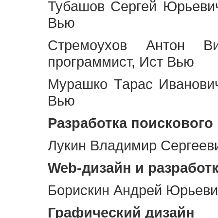
Тубашов Сергей Юрьевич
Вью
Стремоухов Антон Ви
программист, Ист Вью
Мурашко Тарас Иванович
Вью
Разработка поискового
Лукин Владимир Сергееви
Web
-дизайн и разработ
Борискин Андрей Юрьевич
Графический дизайн