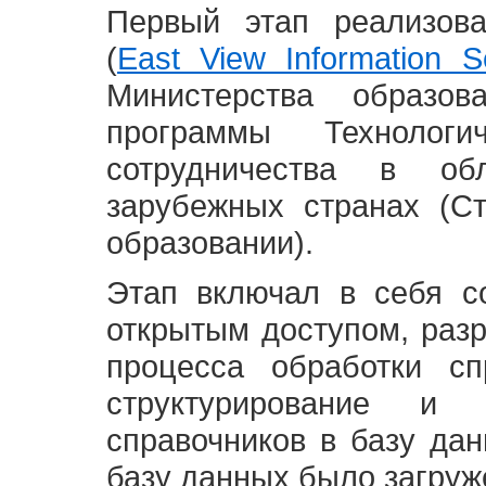
Первый этап реализов
(
East View Information Se
Министерства образ
программы Технолог
сотрудничества в о
зарубежных странах (С
образовании).
Этап включал в себя с
открытым доступом, разр
процесса обработки сп
структурирование и 
справочников в базу да
базу данных было загруж