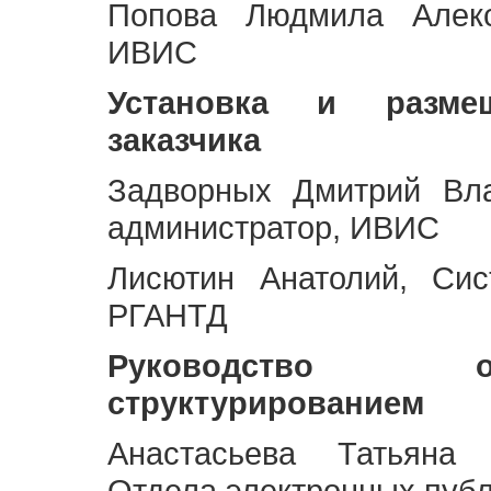
Попова Людмила Алекс
ИВИС
Установка и разме
заказчика
Задворных Дмитрий Вл
администратор, ИВИС
Лисютин Анатолий, Сис
РГАНТД
Руководство 
структурированием
Анастасьева Татьяна 
Отдела электронных пуб