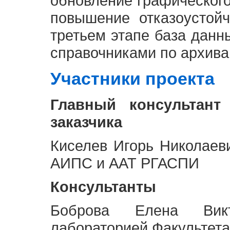
обновление графическог
повышение отказоустой
третьем этапе база дан
справочниками по архива
Участники проекта
Главный консультант
заказчика
Киселев Игорь Николаев
АИПС и ААТ РГАСПИ
Консультанты
Боброва Елена Викт
лабораторией Факультета