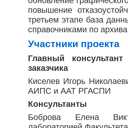
обновление графическог
повышение отказоустой
третьем этапе база дан
справочниками по архива
Участники проекта
Главный консультант
заказчика
Киселев Игорь Николаев
АИПС и ААТ РГАСПИ
Консультанты
Боброва Елена Викт
лабораторией Факультета