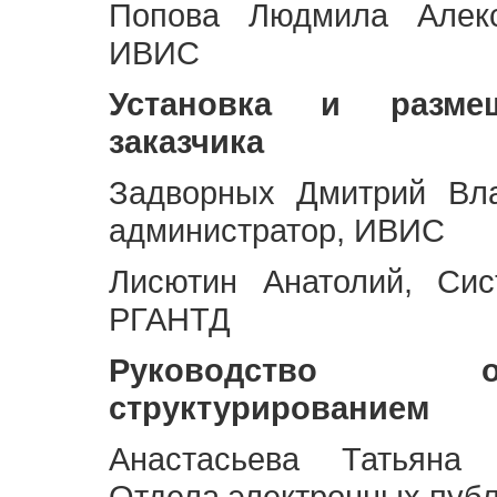
Попова Людмила Алекс
ИВИС
Установка и разме
заказчика
Задворных Дмитрий Вл
администратор, ИВИС
Лисютин Анатолий, Сис
РГАНТД
Руководство 
структурированием
Анастасьева Татьяна 
Отдела электронных пуб