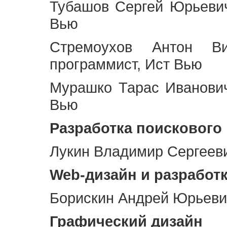
Тубашов Сергей Юрьевич
Вью
Стремоухов Антон Ви
программист, Ист Вью
Мурашко Тарас Иванович
Вью
Разработка поискового
Лукин Владимир Сергееви
Web
-дизайн и разработ
Борискин Андрей Юрьевич
Графический дизайн