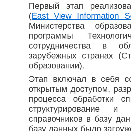
Первый этап реализов
(
East View Information Se
Министерства образ
программы Технолог
сотрудничества в о
зарубежных странах (С
образовании).
Этап включал в себя с
открытым доступом, разр
процесса обработки сп
структурирование и 
справочников в базу да
базу данных было загруж